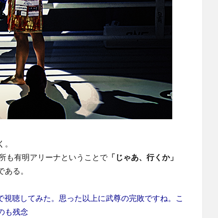
く。
場所も有明アリーナということで
「じゃあ、行くか」
である。
ので視聴してみた。思った以上に武尊の完敗ですね。こ
のも残念