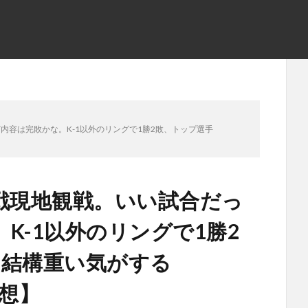
内容は完敗かな。K-1以外のリングで1勝2敗、トップ選手
戦現地観戦。いい試合だっ
K-1以外のリングで1勝2
は結構重い気がする
5感想】