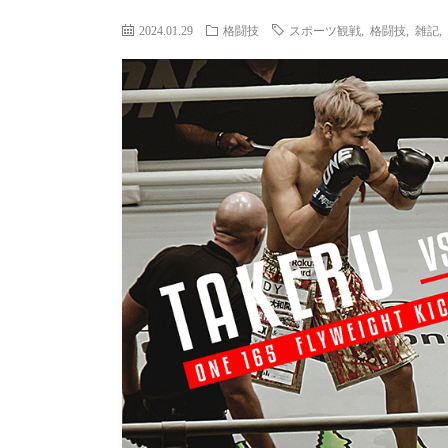
2024.01.29
格闘技
スポーツ観戦
,
格闘技
,
雑記
,