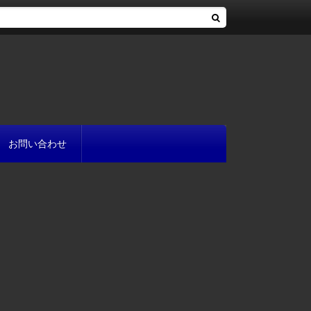
お問い合わせ
へ
流れ
方
が書ける?
いて
と
プ