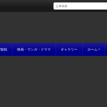
グ観戦
映画・マンガ・ドラマ
ギャラリー
ホーム
初めての方
完成までの
原稿の作り
誰にでも名作
お値段につ
お見積り
私たちのこ
ポリシー
サイトマッ