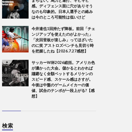
まらない。馬力と連打、キビキビ
感。ディフェンス面に穴がありそう
なのも印象的。日本人選手との絡み
は今のところ可能性は低いけど
今井達也1回持たず降板。前回「チェ
ンジアップを使えたのがよかった」
「次回登板が楽しみ」ってほざいた
のに笑 アストロズベンチも見切り時
を把握したね【2026.7.27感想】
サッカーW杯2026総括。アメリカ色
が濃かった大会。儲かるとわかれば
躊躇なく全額ベットするメリケンの
スピード感、スケール感はさすが。
今後は中盤のゲームメイカーの価
値、試合のテンポが一段上がる?【感
想】
検索