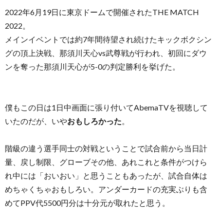
2022年6月19日に東京ドームで開催されたTHE MATCH
2022。
メインイベントでは約7年間待望され続けたキックボクシン
グの頂上決戦、那須川天心vs武尊戦が行われ、初回にダウ
ンを奪った那須川天心が5-0の判定勝利を挙げた。
お
問
僕もこの日は1日中画面に張り付いてAbemaTVを視聴して
いたのだが、いや
おもしろかった
。
い
階級の違う選手同士の対戦ということで試合前から当日計
合
量、戻し制限、グローブその他、あれこれと条件がつけら
れ中には「おいおい」と思うこともあったが、試合自体は
わ
めちゃくちゃおもしろい。アンダーカードの充実ぶりも含
めてPPV代5500円分は十分元が取れたと思う。
せ