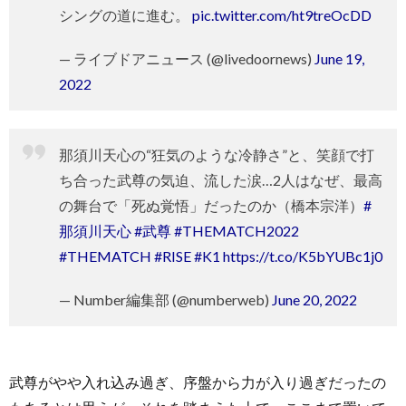
シングの道に進む。
pic.twitter.com/ht9treOcDD
— ライブドアニュース (@livedoornews)
June 19,
2022
那須川天心の“狂気のような冷静さ”と、笑顔で打
ち合った武尊の気迫、流した涙…2人はなぜ、最高
の舞台で「死ぬ覚悟」だったのか（橋本宗洋）
#
那須川天心
#武尊
#THEMATCH2022
#THEMATCH
#RISE
#K1
https://t.co/K5bYUBc1j0
— Number編集部 (@numberweb)
June 20, 2022
武尊がやや入れ込み過ぎ、序盤から力が入り過ぎだったの