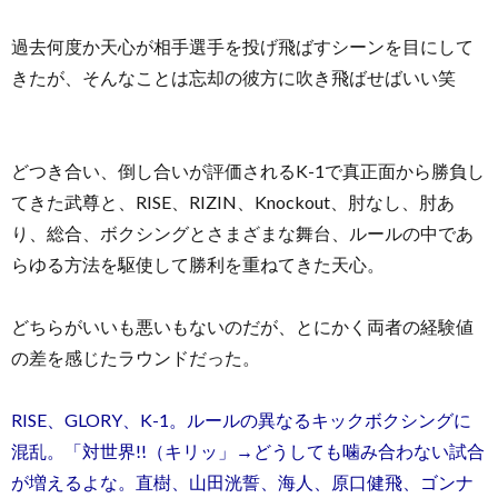
過去何度か天心が相手選手を投げ飛ばすシーンを目にして
きたが、そんなことは忘却の彼方に吹き飛ばせばいい笑
どつき合い、倒し合いが評価されるK-1で真正面から勝負し
てきた武尊と、RISE、RIZIN、Knockout、肘なし、肘あ
り、総合、ボクシングとさまざまな舞台、ルールの中であ
らゆる方法を駆使して勝利を重ねてきた天心。
どちらがいいも悪いもないのだが、とにかく両者の経験値
の差を感じたラウンドだった。
RISE、GLORY、K-1。ルールの異なるキックボクシングに
混乱。「対世界!!（キリッ」→どうしても噛み合わない試合
が増えるよな。直樹、山田洸誓、海人、原口健飛、ゴンナ