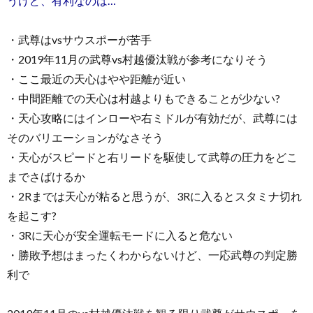
うけど、有利なのは…
・武尊はvsサウスポーが苦手
・2019年11月の武尊vs村越優汰戦が参考になりそう
・ここ最近の天心はやや距離が近い
・中間距離での天心は村越よりもできることが少ない?
・天心攻略にはインローや右ミドルが有効だが、武尊には
そのバリエーションがなさそう
・天心がスピードと右リードを駆使して武尊の圧力をどこ
までさばけるか
・2Rまでは天心が粘ると思うが、3Rに入るとスタミナ切れ
を起こす?
・3Rに天心が安全運転モードに入ると危ない
・勝敗予想はまったくわからないけど、一応武尊の判定勝
利で