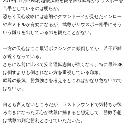
2019年11月のvs村越優汰戦を観る限り武尊がサウスポーを
苦手としているのは明らか。
恐らく天心攻略には志朗やクマンドーイが見せたインロー
や右ミドルが有効になるが、武尊がサウスポー相手にそう
いう蹴りを出しているのを観たことがない。
一方の天心はここ最近ボクシングに傾倒してか、若干距離
が近くなっている。
さらに以前に比べて安全運転志向が強くなり、特に最終3R
は倒すよりも倒されない方を重視している印象。
武尊の殺気、勝負強さを考えるとこれはかなり危ないので
はないか。
何とも言えないところだが、ラストラウンドで気持ちが後
ろ向きになった天心が武尊に捕まると想定して、勝敗予想
は武尊の判定勝利とさせていただいた。