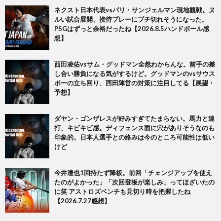
ネクスト日本代表vsパリ・サンジェルマン現地観戦。ヌ
ルい試合展開、接待プレーにブチ切れそうになった。
PSGはずっと余裕だったね【2026.8.5ハンドボール感
想】
西田凌佑vsサム・グッドマン全然わからんな。前手の差
し合い勝負になる気がするけど。グッドマンのvsサウス
ポーの立ち回り、西田陣営の対策に注目してる【展望・
予想】
ダヤン・ゴンザレスが好みすぎてたまらない。馬力と連
打、キビキビ感。ディフェンス面に穴がありそうなのも
印象的。日本人選手との絡みは今のところ可能性は低い
けど
今井達也1回持たず降板。前回「チェンジアップを使え
たのがよかった」「次回登板が楽しみ」ってほざいたの
に笑 アストロズベンチも見切り時を把握したね
【2026.7.27感想】