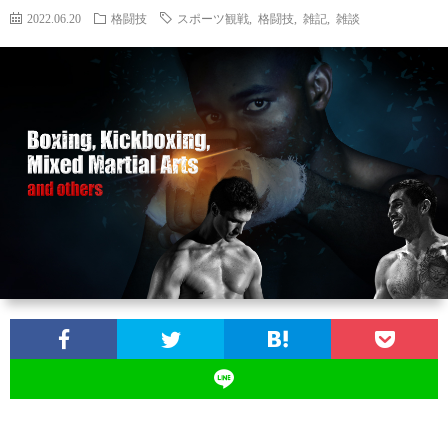
2022.06.20
格闘技
スポーツ観戦
,
格闘技
,
雑記
,
雑談
ン
ン
マ
ャ
ホ
ナ
グ
ン
ラ
ー
ッ
観
ガ・
リ
ム
プ
戦
ド
ー
ラ
マ