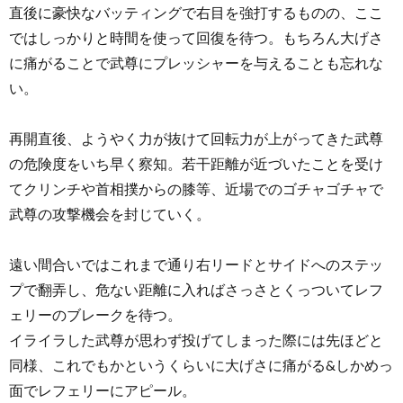
直後に豪快なバッティングで右目を強打するものの、ここ
ではしっかりと時間を使って回復を待つ。もちろん大げさ
に痛がることで武尊にプレッシャーを与えることも忘れな
い。
再開直後、ようやく力が抜けて回転力が上がってきた武尊
の危険度をいち早く察知。若干距離が近づいたことを受け
てクリンチや首相撲からの膝等、近場でのゴチャゴチャで
武尊の攻撃機会を封じていく。
遠い間合いではこれまで通り右リードとサイドへのステッ
プで翻弄し、危ない距離に入ればさっさとくっついてレフ
ェリーのブレークを待つ。
イライラした武尊が思わず投げてしまった際には先ほどと
同様、これでもかというくらいに大げさに痛がる&しかめっ
面でレフェリーにアピール。