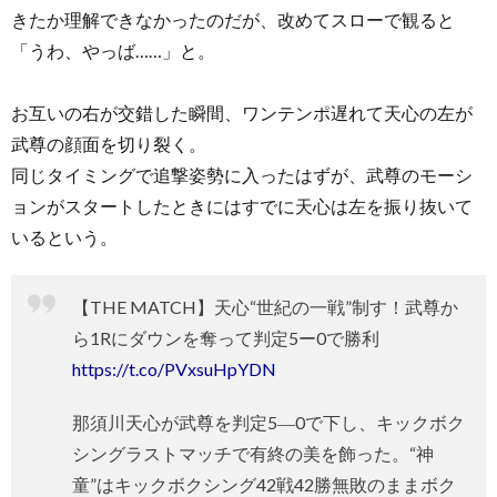
きたか理解できなかったのだが、改めてスローで観ると
「うわ、やっば……」と。
お互いの右が交錯した瞬間、ワンテンポ遅れて天心の左が
武尊の顔面を切り裂く。
同じタイミングで追撃姿勢に入ったはずが、武尊のモーシ
ョンがスタートしたときにはすでに天心は左を振り抜いて
いるという。
【THE MATCH】天心“世紀の一戦”制す！武尊か
ら1Rにダウンを奪って判定5ー0で勝利
https://t.co/PVxsuHpYDN
那須川天心が武尊を判定5―0で下し、キックボク
シングラストマッチで有終の美を飾った。“神
童”はキックボクシング42戦42勝無敗のままボク