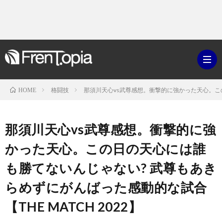
格闘技
那須川天心vs武尊感想。衝撃的に強かった天心。この
HOME
ブ
那須川天心vs武尊感想。衝撃的に強
ロ
既
かった天心。この日の天心には誰
も勝てないんじゃない? 武尊もあき
グ
刊
ボ
らめずにがんばった感動的な試合
ラ
ク
映
【THE MATCH 2022】
イ
シ
画・
ギ