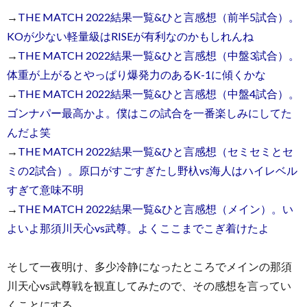
→
THE MATCH 2022結果一覧&ひと言感想（前半5試合）。
KOが少ない軽量級はRISEが有利なのかもしれんね
→
THE MATCH 2022結果一覧&ひと言感想（中盤3試合）。
体重が上がるとやっぱり爆発力のあるK-1に傾くかな
→
THE MATCH 2022結果一覧&ひと言感想（中盤4試合）。
ゴンナパー最高かよ。僕はこの試合を一番楽しみにしてた
んだよ笑
→
THE MATCH 2022結果一覧&ひと言感想（セミセミとセ
ミの2試合）。原口がすごすぎたし野杁vs海人はハイレベル
すぎて意味不明
→
THE MATCH 2022結果一覧&ひと言感想（メイン）。い
よいよ那須川天心vs武尊。よくここまでこぎ着けたよ
そして一夜明け、多少冷静になったところでメインの那須
川天心vs武尊戦を観直してみたので、その感想を言ってい
くことにする。