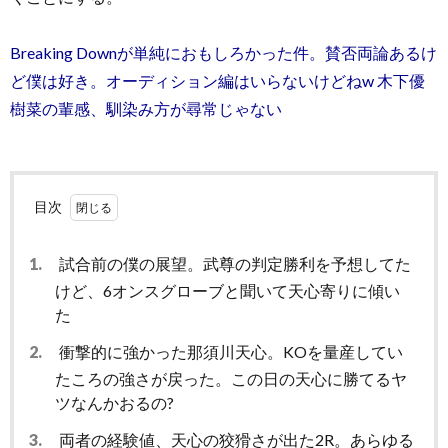
Breaking Downが単純におもしろかった件。賛否両論あるけ
ど僕は好き。オーディション編はいらないけどねw 木下優
樹菜の輩感、馴染み方が尋常じゃない
目次
1.
試合前の僕の展望。武尊の判定勝利を予想してた
けど、6オンスグローブと聞いて天心寄りに傾い
た
2.
衝撃的に強かった那須川天心。KOを量産してい
たころの強さが戻った。この日の天心に勝てるヤ
ツなんかおるの?
3.
両者の経験値、天心の狡猾さが出た2R。あらゆる