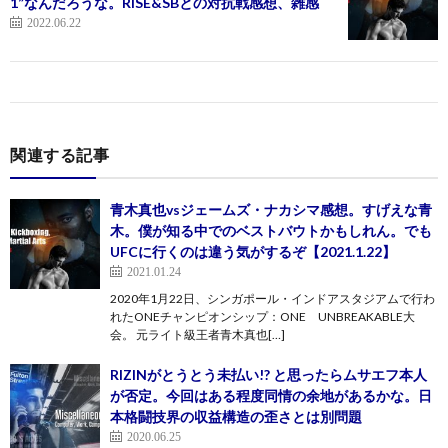
1”なんだろうな。RISE&SBとの対抗戦感想、雑感
2022.06.22
関連する記事
青木真也vsジェームズ・ナカシマ感想。すげえな青
木。僕が知る中でのベストバウトかもしれん。でも
UFCに行くのは違う気がするぞ【2021.1.22】
2021.01.24
2020年1月22日、シンガポール・インドアスタジアムで行わ
れたONEチャンピオンシップ：ONE UNBREAKABLE大
会。 元ライト級王者青木真也[…]
RIZINがとうとう未払い!? と思ったらムサエフ本人
が否定。今回はある程度同情の余地があるかな。日
本格闘技界の収益構造の歪さとは別問題
2020.06.25