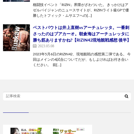
格闘技イベント「RIZIN」界隈がざわついた。 きっかけはア
ゼルバイジャンのニュースサイトが、RIZINライト級GPで優
勝したトフィック・ムサエフへの[…]
ベストバウトは井上直樹vsアーチュレッタ。一番刺
さったのはブアカーオ。朝倉海はアーチュレッタに
勝ち筋ありますかね?【RIZIN42現地観戦感想 後半】
2023.05.08
2023年5月6日のRIZIN42、現地観戦の感想第二弾である。 今
回はメインの4試合についてだが、もしよければお付き合い
ください。 前[…]