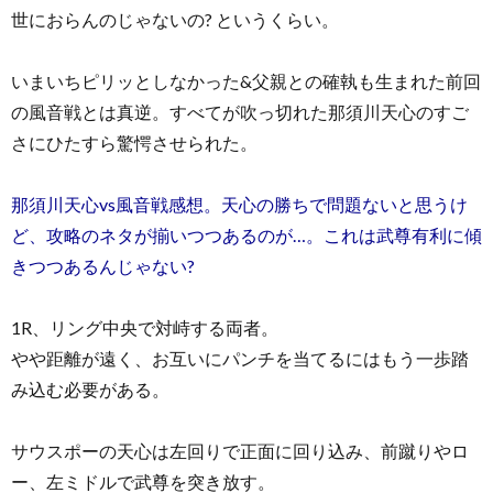
世におらんのじゃないの? というくらい。
いまいちピリッとしなかった&父親との確執も生まれた前回
の風音戦とは真逆。すべてが吹っ切れた那須川天心のすご
さにひたすら驚愕させられた。
那須川天心vs風音戦感想。天心の勝ちで問題ないと思うけ
ど、攻略のネタが揃いつつあるのが…。これは武尊有利に傾
きつつあるんじゃない?
1R、リング中央で対峙する両者。
やや距離が遠く、お互いにパンチを当てるにはもう一歩踏
み込む必要がある。
サウスポーの天心は左回りで正面に回り込み、前蹴りやロ
ー、左ミドルで武尊を突き放す。