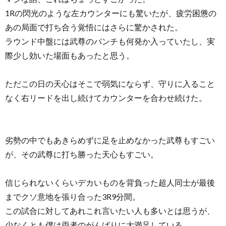
1Rの閃光のような左カウンターにも驚いたが、疲労困憊の
あの局面で打ち合う覚悟にはさらに驚かされた。
ラウンド中盤には武尊のパンチも何発か入っていたし、実
際少し効いた場面もあったと思う。
ただこの日の天心はそこで弱気にならず、守りに入ること
なく右リードを出し続けてカウンターを合わせ続けた。
劣勢の中でもあきらめずに足を止めなかった武尊もすごい
が、その武尊に打ち勝った天心もすごい。
信じられないくらいデカいものを背負った超人同士が最後
までクソ意地を張り合った3R9分間。
この試合に対してあれこれ言いたい人も多いとは思うが、
少なくとも僕は両者のがんばりに大満足している。