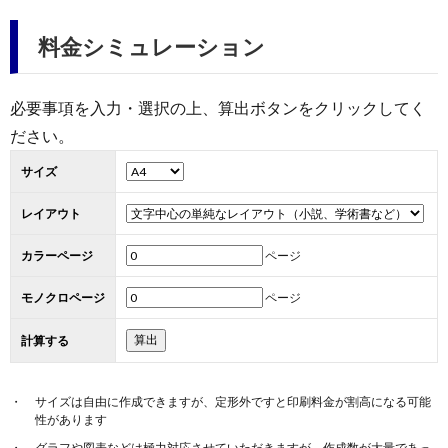
料金シミュレーション
ン
ン
マ
ャ
ホ
ナ
グ
必要事項を入力・選択の上、算出ボタンをクリックしてく
ン
ラ
ー
ださい。
ッ
観
ガ・
リ
ム
サイズ
プ
戦
レイアウト
ド
ー
カラーページ
ページ
ラ
モノクロページ
ページ
マ
計算する
サイズは自由に作成できますが、定形外ですと印刷料金が割高になる可能
性があります
グラフや図表などは極力対応させていただきますが、作成数が大量であっ