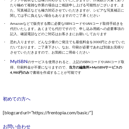
たり極めて複雑な作業の場合はご相談申し上げる可能性がございます。ま
た、写真補正なども極力対応させていただきますが、シビアな写真補正に
関しては手に負えない場合もありますのでご了承ください
Amazonなどで販売する際に必要なISBNコードやJANコード取得手続きを
代行いたします。あくまでも代行ですので、申し込み用紙への必要事項の
記入、確認電話などのご対応はお客さまにお願いしております
恐れ入りますが、どんな少量のご発注でも最低料金を3000円とさせていた
お
だいております。ご了承下さい。なお、印刷が必要であれば別途お見積り
させていただきますので、お気軽にご用命ください
問
MyISBN
のサービスを使用されると、上記のISBNコードやJANコード取
得、印刷料金が不要になりますので、
当方の編集料+MyISBNサービスの
4,980円のみ
で書籍を作成することが可能です
い
合
初めての方へ
わ
[blogcard url=”https://frentopia.com/basic/”]
せ
お問い合わせ