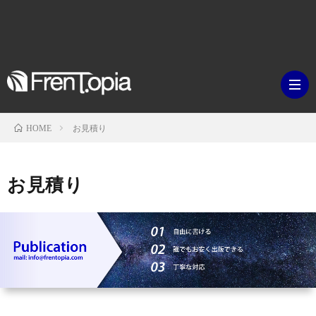
お見積り
HOME
ブ
お見積り
ロ
既
グ
刊
ボ
ラ
ク
映
イ
シ
画・
ギ