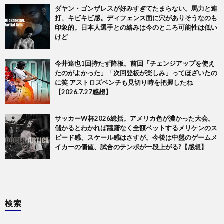
ダヤン・ゴンザレスが好みすぎてたまらない。馬力と連
打、キビキビ感。ディフェンス面に穴がありそうなのも
印象的。日本人選手との絡みは今のところ可能性は低い
けど
今井達也1回持たず降板。前回「チェンジアップを使え
たのがよかった」「次回登板が楽しみ」ってほざいたの
に笑 アストロズベンチも見切り時を把握したね
【2026.7.27感想】
サッカーW杯2026総括。アメリカ色が濃かった大会。
儲かるとわかれば躊躇なく全額ベットするメリケンのス
ピード感、スケール感はさすが。今後は中盤のゲームメ
イカーの価値、試合のテンポが一段上がる?【感想】
検索