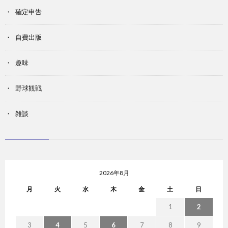
確定申告
自費出版
趣味
野球観戦
雑談
2026年8月
月
火
水
木
金
土
日
1
2
3
4
5
6
7
8
9