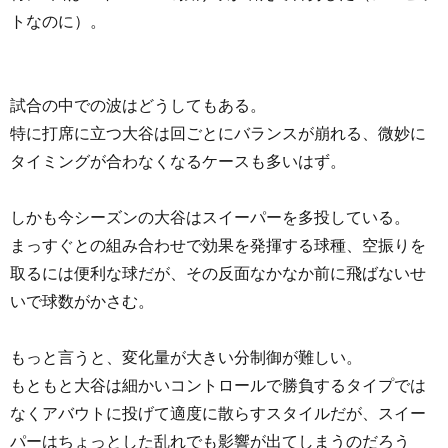
トなのに）。
試合の中での波はどうしてもある。
特に打席に立つ大谷は回ごとにバランスが崩れる、微妙に
タイミングが合わなくなるケースも多いはず。
しかも今シーズンの大谷はスイーパーを多投している。
まっすぐとの組み合わせで効果を発揮する球種、空振りを
取るには便利な球だが、その反面なかなか前に飛ばないせ
いで球数がかさむ。
もっと言うと、変化量が大きい分制御が難しい。
もともと大谷は細かいコントロールで勝負するタイプでは
なくアバウトに投げて適度に散らすスタイルだが、スイー
パーはちょっとした乱れでも影響が出てしまうのだろう