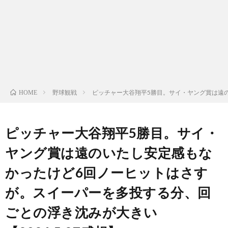
ン
ン
マ
ャ
ホ
ナ
グ
ン
ラ
ー
ッ
観
ガ・
リ
ム
野球観戦
ピッチャー大谷翔平5勝目。サイ・ヤング賞は遠の
HOME
プ
戦
ド
ー
ラ
ピッチャー大谷翔平5勝目。サイ・
ヤング賞は遠のいたし安定感もな
マ
かったけど6回ノーヒットはさす
が。スイーパーを多投する分、回
ごとの浮き沈みが大きい