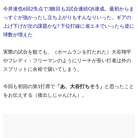
今井達也6回2失点で3敗目も2試合連続QS達成。最初からま
っすぐが強かったし立ち上がりもすんなりいった。ギアの
上げ下げが次の課題かな? 下位打線に省エネでいったら逆に
球数が増えた
実際の試合を観ても、（ホームランを打たれた）大谷翔平
やフレディ・フリーマンのようにリーチが長い打者は外の
スプリットに余裕で届いてしまう。
今回も初回の第1打席で
「あ、大谷打ちそう」
と思ったこと
をお伝えする（後出しじゃんけん）。