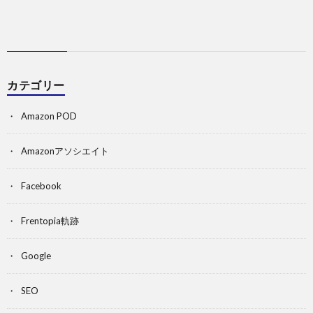
カテゴリー
Amazon POD
Amazonアソシエイト
Facebook
Frentopia軌跡
Google
SEO