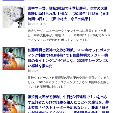
田中マー君、登板2戦目で今季初勝利。味方の大量
援護に助けられる【MLB】（2015年4月12日（日本
時間13日））【田中将大、今日の結果】
2015.04.25
米大リーグ、ニューヨーク・ヤンキースに所属するマー君こ
と田中将大投手が、現地12日（日本時間13日）本拠地ヤンキ
ースタジアムで行われたボストン・レッド[…]
佐藤輝明と阪神の交渉が難航。2026年オフにポステ
ィング制度でMLB移籍? でも佐藤輝明のメジャー挑
戦のタイミングは“今”だよな。2025年シーズンにい
い感触を掴んだ
2026.01.27
阪神タイガース・佐藤輝明の契約更改交渉が長引いているら
しい。 2026年オフにポスティングによるMLB挑戦を直訴し
ている佐藤輝明に対して[…]
藤浪晋太郎が初勝利。中日が2戦連続で主力を出さ
ず左打者だらけの打線を組んだことへの感想を。井
上監督「ベストオーダーを組めない」、藤浪「好き
なだけ嫌がってください」。真剣勝負の最中に日和