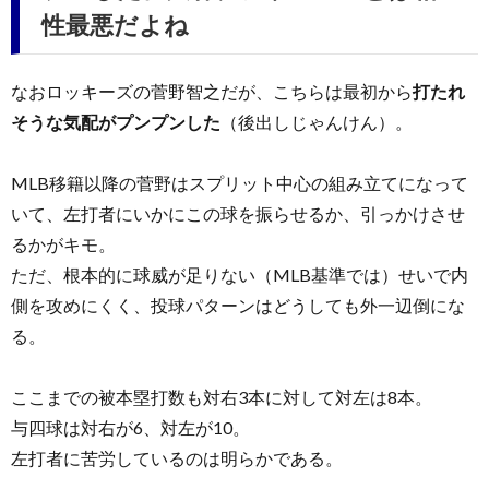
性最悪だよね
なおロッキーズの菅野智之だが、こちらは最初から
打たれ
そうな気配がプンプンした
（後出しじゃんけん）。
MLB移籍以降の菅野はスプリット中心の組み立てになって
いて、左打者にいかにこの球を振らせるか、引っかけさせ
るかがキモ。
ただ、根本的に球威が足りない（MLB基準では）せいで内
側を攻めにくく、投球パターンはどうしても外一辺倒にな
る。
ここまでの被本塁打数も対右3本に対して対左は8本。
与四球は対右が6、対左が10。
左打者に苦労しているのは明らかである。