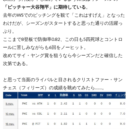
「ピッチャー大谷翔平」に期待している
。
去年のWSでのピッチングを観て「これはすげえ」となった
わけだが、シーズンがスタートすると思った通りの活躍っ
ぷり。
ここまで8登板で防御率0.82、この日も5四死球とコントロ
ールに苦しみながらも6回をノーヒット。
改めてサイ・ヤング賞を狙うなら今シーズンだと確信した
次第である。
と思って当面のライバルと目されるクリストファー・サン
チェス（フィリーズ）の成績を眺めてみたら……。