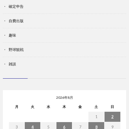
確定申告
自費出版
趣味
野球観戦
雑談
2026年8月
月
火
水
木
金
土
日
1
2
3
4
5
6
7
8
9