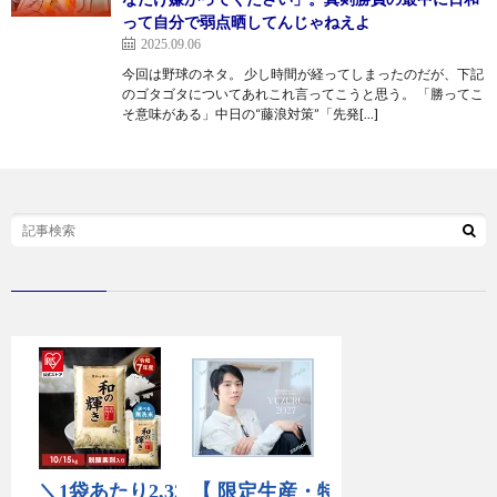
って自分で弱点晒してんじゃねえよ
2025.09.06
今回は野球のネタ。 少し時間が経ってしまったのだが、下記
のゴタゴタについてあれこれ言ってこうと思う。 「勝ってこ
そ意味がある」中日の“藤浪対策”「先発[…]