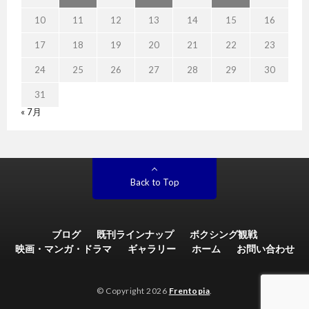
10
11
12
13
14
15
16
17
18
19
20
21
22
23
24
25
26
27
28
29
30
31
« 7月
Back to Top
ブログ
既刊ラインナップ
ボクシング観戦
映画・マンガ・ドラマ
ギャラリー
ホーム
お問い合わせ
© Copyright 2026
Frentopia
.