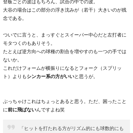
登板ごとの波はもちろん、試合の中での波。
大谷の場合はこの部分の浮き沈みが（若干）大きいのが残
念である。
ついでに言うと、まっすぐとスイーパー中心だと左打者に
モタつくのもありそう。
たとえば逆方向への球種の割合を増やすのも一つの手では
ないか。
これだけフォームが横振りになるとフォーク（スプリッ
ト）よりも
シンカー系の方がいい
と思うが。
ぶっちゃけこれはちょっとあると思う。ただ、困ったこと
に
前に飛ばない
んですよね笑
「ヒットを打たれる方がリズム的にも球数的にも