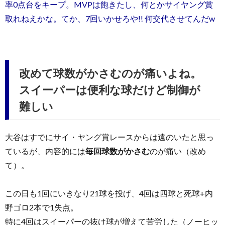
率0点台をキープ。MVPは飽きたし、何とかサイヤング賞
取れねえかな。てか、7回いかせろや!! 何交代させてんだw
改めて球数がかさむのが痛いよね。
スイーパーは便利な球だけど制御が
難しい
大谷はすでにサイ・ヤング賞レースからは遠のいたと思っ
ているが、内容的には
毎回球数がかさむ
のが痛い（改め
て）。
この日も1回にいきなり21球を投げ、4回は四球と死球+内
野ゴロ2本で1失点。
特に4回はスイーパーの抜け球が増えて苦労した（ノーヒッ