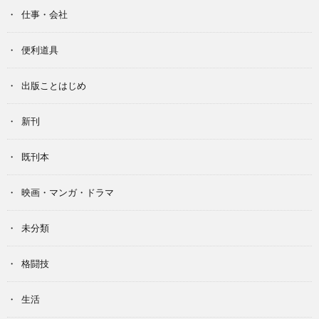
仕事・会社
便利道具
出版ことはじめ
新刊
既刊本
映画・マンガ・ドラマ
未分類
格闘技
生活