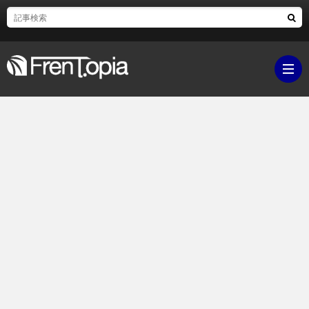
ブ
ロ
既
グ
刊
ボ
ラ
ク
映
イ
シ
画・
ギ