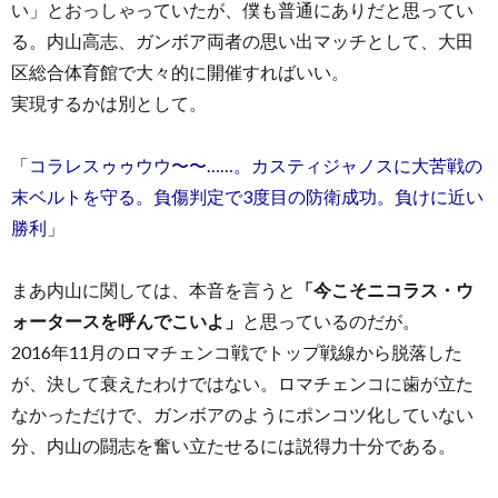
い」とおっしゃっていたが、僕も普通にありだと思ってい
る。内山高志、ガンボア両者の思い出マッチとして、大田
区総合体育館で大々的に開催すればいい。
実現するかは別として。
「コラレスゥゥウウ〜〜……。カスティジャノスに大苦戦の
末ベルトを守る。負傷判定で3度目の防衛成功。負けに近い
勝利」
まあ内山に関しては、本音を言うと
「今こそニコラス・ウ
ォータースを呼んでこいよ」
と思っているのだが。
2016年11月のロマチェンコ戦でトップ戦線から脱落した
が、決して衰えたわけではない。ロマチェンコに歯が立た
なかっただけで、ガンボアのようにポンコツ化していない
分、内山の闘志を奮い立たせるには説得力十分である。