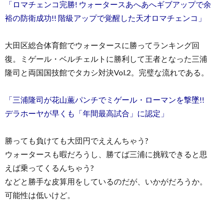
「ロマチェンコ完勝! ウォータースあへあへギブアップで余
裕の防衛成功!! 階級アップで覚醒した天才ロマチェンコ」
大田区総合体育館でウォータースに勝ってランキング回
復。ミゲール・ベルチェルトに勝利して王者となった三浦
隆司と両国国技館でタカシ対決Vol.2。完璧な流れである。
「三浦隆司が花山薫パンチでミゲール・ローマンを撃墜!!
デラホーヤが早くも「年間最高試合」に認定」
勝っても負けても大団円でええんちゃう?
ウォータースも暇だろうし、勝てば三浦に挑戦できると思
えば乗ってくるんちゃう?
などと勝手な皮算用をしているのだが、いかがだろうか。
可能性は低いけど。