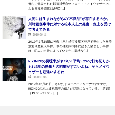
都内で発表された那須川天心vsフロイド・メイウェザーJr.に
よる異種格闘技戦@RIZI[…]
人間には生まれながらの“不良品”が存在するのか。
川崎殺傷事件に対する松本人志の発言・炎上を受け
て考えてみる
2019.06.11
2019年5月28日に神奈川県川崎市多摩区登戸で発生した無差
別通り魔殺人事件。 朝の通勤時間帯に起きた痛ましい事件
は、犯人の自殺によっていまだに動機な[…]
RIZIN20の視聴率がヤバい? 平均5.2%で打ち切りか
も? 現地の熱量との乖離がすごいよね。そらメイウ
ェザーも勘違いするわ
2020.01.06
2019年12月31日、さいたまスーパーアリーナで行われた
RIZIN20の地上波視聴率の低さが話題になっている。 第1部
（19:00～21:00）[…]