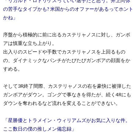
「リカルド・ロドリゲスっていい選手だと思う。井上尚弥
の苦手なタイプかも? 米国からのオファーがあるってホント
かね」
序盤から積極的に前に出るカステリャノスに対し、ガンボ
アは慎重な立ち上がり。
出入りのスピードや手数でカステリャノスを上回るもの
の、ダイナミックなパンチがたびたびガンボアの顔面をか
すめる。
そして3R終了間際、カステリャノスの右を豪快に被弾した
ガンボアがダウン。ゴングで事なきを得たが、続く4Rにも
ダウンを奪われるなど流れを変えることができない。
「星勝優とトラメイン・ウィリアムズがお気に入りな件。
ここ数日の僕の推しメン備忘録」