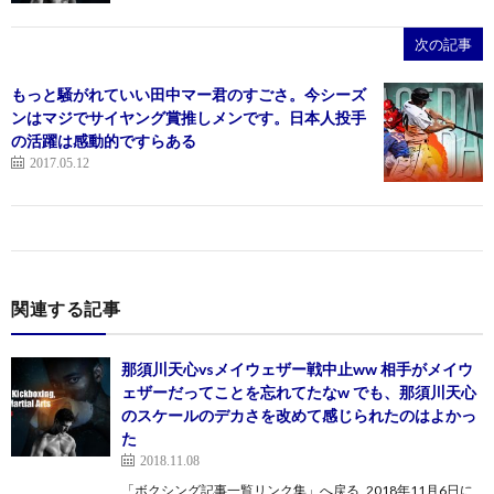
次の記事
もっと騒がれていい田中マー君のすごさ。今シーズ
ンはマジでサイヤング賞推しメンです。日本人投手
の活躍は感動的ですらある
2017.05.12
関連する記事
那須川天心vsメイウェザー戦中止ww 相手がメイウ
ェザーだってことを忘れてたなw でも、那須川天心
のスケールのデカさを改めて感じられたのはよかっ
た
2018.11.08
「ボクシング記事一覧リンク集」へ戻る 2018年11月6日に