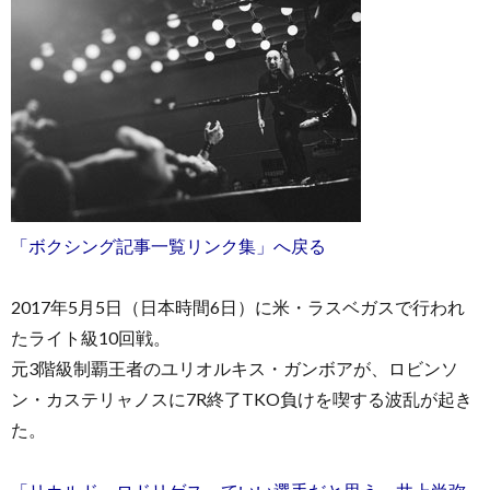
お
問
「ボクシング記事一覧リンク集」へ戻る
い
2017年5月5日（日本時間6日）に米・ラスベガスで行われ
たライト級10回戦。
合
元3階級制覇王者のユリオルキス・ガンボアが、ロビンソ
ン・カステリャノスに7R終了TKO負けを喫する波乱が起き
わ
た。
せ