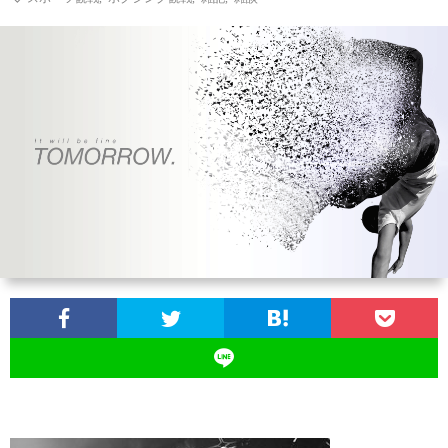
ン
ン
マ
ャ
ホ
ナ
グ
ン
ラ
ー
ッ
観
ガ・
リ
ム
プ
戦
ド
ー
ラ
マ