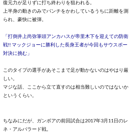
復元力が足りずに打ち終わりを狙われる。
上半身の動きのみでパンチをかわしているうちに距離を測
られ、豪快に被弾。
「打倒井上尚弥筆頭アンカハスが帝里木下を迎えての防衛
戦!! マックジョーに勝利した長身王者が今回もサウスポー
対決に挑む」
このタイプの選手があそこまで足が動かないのはやはり厳
しい。
マジな話、ここから立て直すのは相当難しいのではないか
というくらい。
ちなみにだが、ガンボアの前回試合は2017年3月11日のレ
ネ・アルバラード戦。