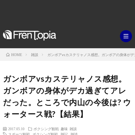
雑談
ガンボアvsカステリャノス感想。ガンボアの身体がデ
HOME
ブ
ガンボアvsカステリャノス感想。
ロ
既
ガンボアの身体がデカ過ぎてアレ
だった。ところで内山の今後は? ウ
グ
刊
ボ
ォータース戦?【結果】
ラ
ク
映
2017.05.10
ボクシング観戦
趣味
雑談
イ
シ
スポーツ観戦
,
ボクシング観戦
,
雑記
,
雑談
画・
ギ