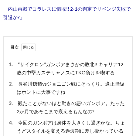
「内山再戦でコラレスに惜敗!! 2-1の判定でリベンジ失敗で
引退か?」
目次
1.
“サイクロン”ガンボアまさかの敗北!! キャリア12
敗の中堅カステリャノスにTKO負けを喫する
2.
長谷川穂積vsジョニゴン戦にそっくり。適正階級
はホントに大事ですね
3.
観たことがないほど動きの悪いガンボア。たった
2か月であそこまで衰えるもんなの?
4.
今回のガンボアは身体を大きくし過ぎかな。ちょ
うどスタイルを変える過渡期に差し掛かっている