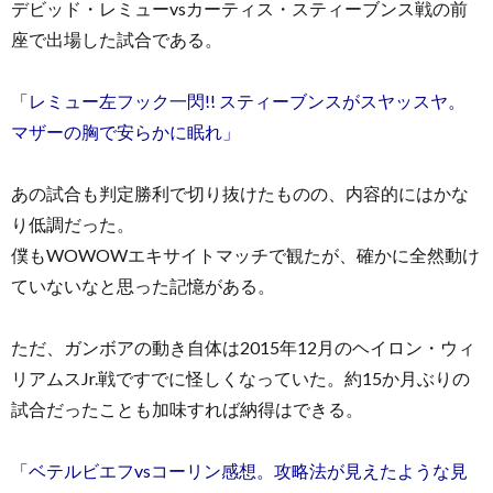
デビッド・レミューvsカーティス・スティーブンス戦の前
座で出場した試合である。
「レミュー左フック一閃!! スティーブンスがスヤッスヤ。
マザーの胸で安らかに眠れ」
あの試合も判定勝利で切り抜けたものの、内容的にはかな
り低調だった。
僕もWOWOWエキサイトマッチで観たが、確かに全然動け
ていないなと思った記憶がある。
ただ、ガンボアの動き自体は2015年12月のヘイロン・ウィ
リアムスJr.戦ですでに怪しくなっていた。約15か月ぶりの
試合だったことも加味すれば納得はできる。
「ベテルビエフvsコーリン感想。攻略法が見えたような見