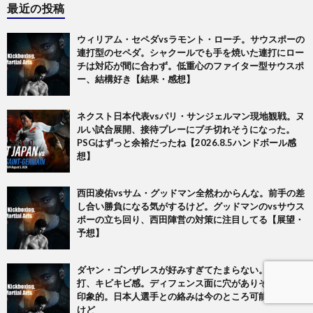
最近の投稿
ウィリアム・セペダvsラモント・ローチ。サウスポーの
連打型のセペダ。シャクールでも手を焼いた連打にロー
チは対応が間に合わず。低重心のファイター型サウスポ
ー、結構好き【結果・感想】
ネクスト日本代表vsパリ・サンジェルマン現地観戦。ヌ
ルい試合展開、接待プレーにブチ切れそうになった。
PSGはずっと余裕だったね【2026.8.5ハンドボール感
想】
西田凌佑vsサム・グッドマン全然わからんな。前手の差
し合い勝負になる気がするけど。グッドマンのvsサウス
ポーの立ち回り、西田陣営の対策に注目してる【展望・
予想】
ダヤン・ゴンザレスが好みすぎてたまらない。馬力と連
打、キビキビ感。ディフェンス面に穴がありそうなのも
印象的。日本人選手との絡みは今のところ可能性は低い
けど