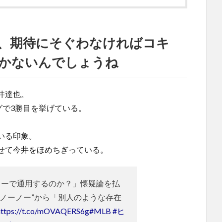
、期待にそぐわなければコキ
かないんでしょうね
井達也。
グで3勝目を挙げている。
いる印象。
せて今井をほめちぎっている。
ーで通用するのか？」懐疑論を払
投ノーノー”から「別人のような存在
https://t.co/mOVAQERS6g
#MLB
#ヒ