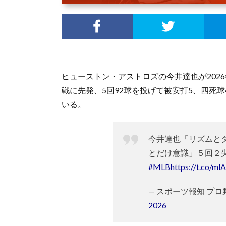
ヒューストン・アストロズの今井達也が202
戦に先発、5回92球を投げて被安打5、四死球
いる。
今井達也「リズムと
とだけ意識」５回２
#MLB
https://t.co/m
— スポーツ報知 プロ野球取
2026