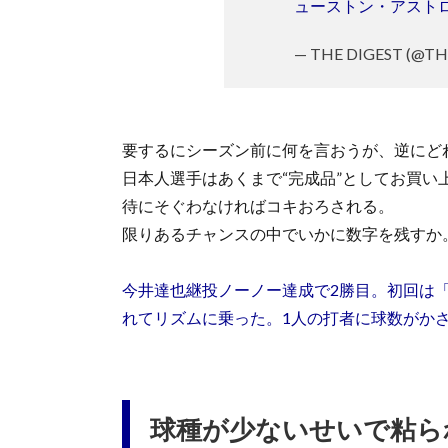
ューストン・アスト
— THE DIGEST (@T
要するにシーズン前に何を言おうが、逆にど
日本人選手はあくまで“完成品”としてお買
待にそぐわなければコキおろされる。
限りあるチャンスの中でいかに数字を残すか
今井達也継投ノーノー達成で2勝目。初回は
れてリズムに乗った。1人の打者に球数がか
球種が少ないせいで粘ら