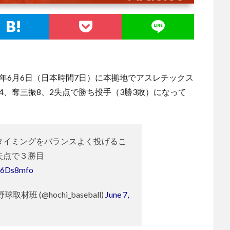
6年6月6日（日本時間7日）に本拠地でアスレチックス
4、奪三振8、2失点で勝ち投手（3勝3敗）になって
タイミングをバランスよく投げるこ
失点で３勝目
lA6Ds8mfo
材班 (@hochi_baseball)
June 7,