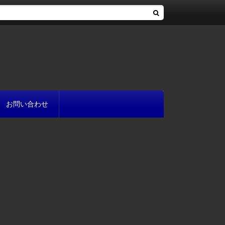
お問い合わせ
へ
流れ
方
が書ける?
いて
と
プ