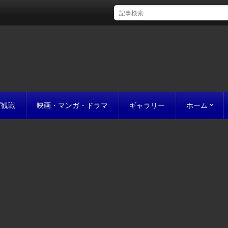
グ観戦
映画・マンガ・ドラマ
ギャラリー
ホーム
初めての方
完成までの
原稿の作り
誰にでも名作
お値段につ
お見積り
私たちのこ
ポリシー
サイトマッ