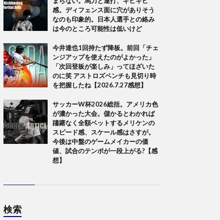
まらない。馬力と連打、キビキビ
感。ディフェンス面に穴がありそう
なのも印象的。日本人選手との絡み
は今のところ可能性は低いけど
今井達也1回持たず降板。前回「チェ
ンジアップを使えたのがよかった」
「次回登板が楽しみ」ってほざいた
のに笑 アストロズベンチも見切り時
を把握したね【2026.7.27感想】
サッカーW杯2026総括。アメリカ色
が濃かった大会。儲かるとわかれば
躊躇なく全額ベットするメリケンの
スピード感、スケール感はさすが。
今後は中盤のゲームメイカーの価
値、試合のテンポが一段上がる?【感
想】
検索