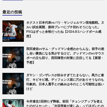
最近の投稿
ネクスト日本代表vsパリ・サンジェルマン現地観戦。ヌ
ルい試合展開、接待プレーにブチ切れそうになった。
PSGはずっと余裕だったね【2026.8.5ハンドボール感
想】
西田凌佑vsサム・グッドマン全然わからんな。前手の差
し合い勝負になる気がするけど。グッドマンのvsサウス
ポーの立ち回り、西田陣営の対策に注目してる【展望・
予想】
ダヤン・ゴンザレスが好みすぎてたまらない。馬力と連
打、キビキビ感。ディフェンス面に穴がありそうなのも
印象的。日本人選手との絡みは今のところ可能性は低い
けど
今井達也1回持たず降板。前回「チェンジアップを使え
たのがよかった」「次回登板が楽しみ」ってほざいたの