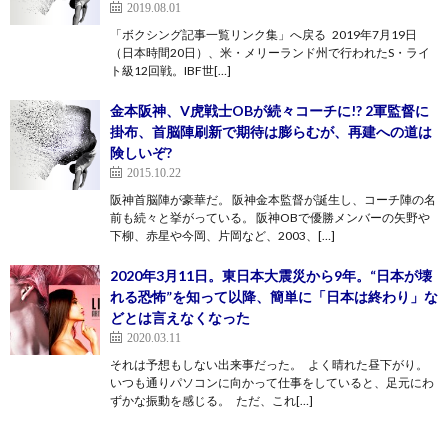
2019.08.01
「ボクシング記事一覧リンク集」へ戻る 2019年7月19日
（日本時間20日）、米・メリーランド州で行われたS・ライ
ト級12回戦。IBF世[…]
金本阪神、V虎戦士OBが続々コーチに!? 2軍監督に
掛布、首脳陣刷新で期待は膨らむが、再建への道は
険しいぞ?
2015.10.22
阪神首脳陣が豪華だ。 阪神金本監督が誕生し、コーチ陣の名
前も続々と挙がっている。 阪神OBで優勝メンバーの矢野や
下柳、赤星や今岡、片岡など、2003、[…]
2020年3月11日。東日本大震災から9年。“日本が壊
れる恐怖”を知って以降、簡単に「日本は終わり」な
どとは言えなくなった
2020.03.11
それは予想もしない出来事だった。 よく晴れた昼下がり。
いつも通りパソコンに向かって仕事をしていると、足元にわ
ずかな振動を感じる。 ただ、これ[…]