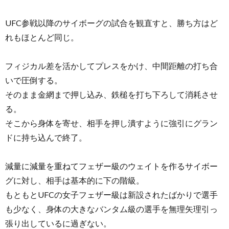
UFC参戦以降のサイボーグの試合を観直すと、勝ち方はど
れもほとんど同じ。
フィジカル差を活かしてプレスをかけ、中間距離の打ち合
いで圧倒する。
そのまま金網まで押し込み、鉄槌を打ち下ろして消耗させ
る。
そこから身体を寄せ、相手を押し潰すように強引にグラン
ドに持ち込んで終了。
減量に減量を重ねてフェザー級のウェイトを作るサイボー
グに対し、相手は基本的に下の階級。
もともとUFCの女子フェザー級は新設されたばかりで選手
も少なく、身体の大きなバンタム級の選手を無理矢理引っ
張り出しているに過ぎない。