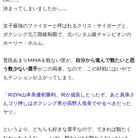
決まってしまいましたか……。
女子最強のファイターと呼ばれるクリス・サイボーグと、
ボクシング元三階級制覇で、元バンタム級チャンピオンの
ホーリー・ホルム。
普段あまりMMAを観ない僕が、
自分から進んで観たいと思
う数少ない選手
がこの両者。なので、この対戦にはいやで
もテンションが上がってしまう。
「RIZIN山本美優初勝利。何か成長しとったぞ。あと真珠さ
んゴリ押しはボクシング界が高野人母美でやるべきだった
ヤツ」
というより、どちらも好きな選手なので、できれば観たく
なかったような……。いや、観たいけど観たくないという