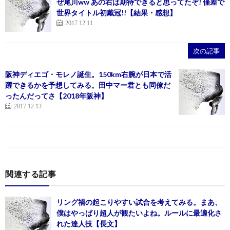
ぜ尾川ww あの右は期待できると思ってたぞ! 僅差で
世界タイトル初戴冠!!【結果・感想】
2017.12.11
次の記事
阪神ディエゴ・モレノ誕生。150km右腕が日本で活
躍できるかを予想してみる。田中マー君とも同僚だ
ったんだってさ【2018年阪神】
2017.12.13
関連する記事
リング禍の起こりやすい試合を考えてみる。まあ、
僕はやっぱり超人が観たいよね。ルールに最適化さ
れた達人技【長文】