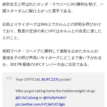
絶対女王と呼ばれたロンダ・ラウジーにKO勝利を挙げ、一
躍スターダムに駆け上がった選手である。
以前よりサイボーグはSNS上でホルムとの対戦を呼びかけ
ており、数度の交渉の末にUFCはホルムとの合意に達した
とのこと。
前戦でベチ・コヘイアに勝利して連敗を止めたホルムが、
最強女子の呼び声高いサイボーグにどこまで食い下がれる
か。2017年最後のUFCナンバー大会に注目である。
Your OFFICIAL
#UFC219
; poster!
Who ya got taking home the featherweight strap:
@CrisCyborg
or
@HollyHolm
?
pic.twitter.com/H13efUO3g6