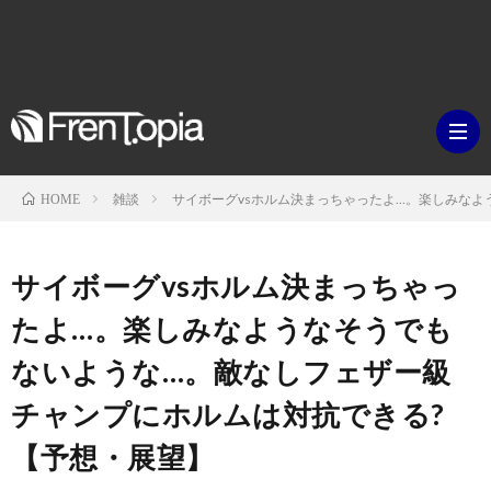
雑談
サイボーグvsホルム決まっちゃったよ…。楽しみなよ
HOME
ブ
サイボーグvsホルム決まっちゃっ
ロ
既
たよ…。楽しみなようなそうでも
ないような…。敵なしフェザー級
グ
刊
ボ
チャンプにホルムは対抗できる?
ラ
ク
映
【予想・展望】
イ
シ
画・
ギ