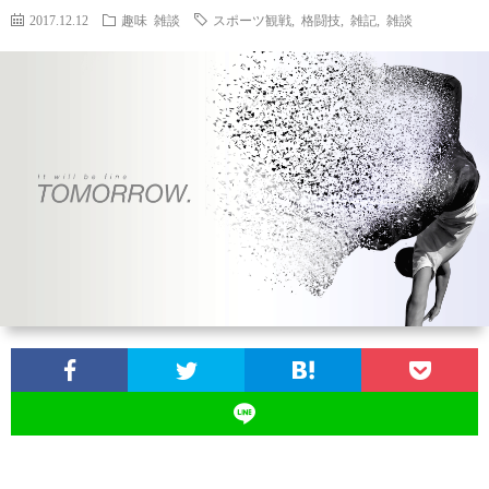
2017.12.12
趣味
雑談
スポーツ観戦
,
格闘技
,
雑記
,
雑談
ン
ン
マ
ャ
ホ
ナ
グ
ン
ラ
ー
ッ
観
ガ・
リ
ム
プ
戦
ド
ー
ラ
マ