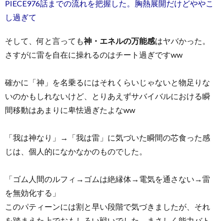
PIECE976話までの流れを把握した。胸熱展開だけどややこ
し過ぎて
そして、何と言っても
神・エネルの万能感
はヤバかった。
さすがに雷を自在に操れるのはチート過ぎですww
確かに「神」を名乗るにはそれくらいじゃないと物足りな
いのかもしれないけど、とりあえずサバイバルにおける瞬
間移動はあまりに卑怯過ぎたよなww
「我は神なり」→「我は雷」に気づいた瞬間の芯食った感
じは、個人的になかなかのものでした。
「ゴム人間のルフィ→ゴムは絶縁体→電気を通さない→雷
を無効化する」
このパティーンには割と早い段階で気づきましたが、それ
を踏まえた上でおもしろい戦いでした。まさしく能力バト