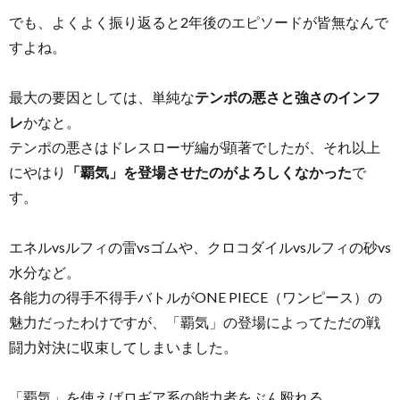
でも、よくよく振り返ると2年後のエピソードが皆無なんで
すよね。
最大の要因としては、単純な
テンポの悪さと強さのインフ
レ
かなと。
テンポの悪さはドレスローザ編が顕著でしたが、それ以上
にやはり
「覇気」を登場させたのがよろしくなかった
で
す。
エネルvsルフィの雷vsゴムや、クロコダイルvsルフィの砂vs
水分など。
各能力の得手不得手バトルがONE PIECE（ワンピース）の
魅力だったわけですが、「覇気」の登場によってただの戦
闘力対決に収束してしまいました。
「覇気」を使えばロギア系の能力者をぶん殴れる。