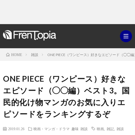
雑談
ONE PIECE（ワンピース）好きなエピソード（◯
HOME
ブ
ONE PIECE（ワンピース）好きな
ロ
既
エピソード（◯◯編）ベスト3。国
民的化け物マンガのお気に入りエ
グ
刊
ボ
ピソードをランキングするぞ
ラ
ク
映
2019.01.26
映画・マンガ・ドラマ
趣味
雑談
映画
,
雑記
,
雑談
イ
シ
画・
ギ