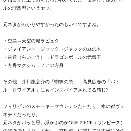
ルの理想型というヤツ。
元ネタがわかりやすかったのもいいですよね。
・空島→天空の城ラピュタ
・ジャイアント・ジャック→ジャックの豆の木
・雷迎（らいごう）→ドラゴンボールの元気玉
・方舟マクシム→ノアの方舟
その他、芥川龍之介の「蜘蛛の糸」、高見広春の「バト
ル・ロワイアル」にもインスパイアされてる感じ?
フィリピンのスモーキーマウンテンだったり、水の都ヴェ
ネチアだったり。
元ネタがパッと思い浮かぶのがONE PIECE（ワンピース）
の特徴でもありますが、「空島編」に関しては本当にその