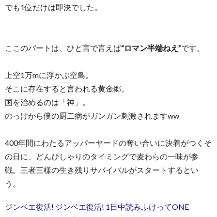
でも1位だけは即決でした。
ここのパートは、ひと言で言えば
“ロマン半端ねえ”
です。
上空1万mに浮かぶ空島。
そこに存在すると言われる黄金郷。
国を治めるのは「神」。
のっけから僕の厨二病がガンガン刺激されますww
400年間にわたるアッパーヤードの奪い合いに決着がつくそ
の日に、どんぴしゃりのタイミングで麦わらの一味が参
戦。三者三様の生き残りサバイバルがスタートするとい
う。
ジンベエ復活! ジンベエ復活! 1日中読みふけってONE