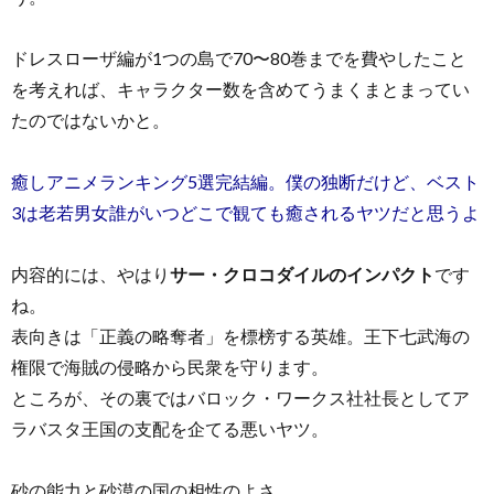
ドレスローザ編が1つの島で70〜80巻までを費やしたこと
を考えれば、キャラクター数を含めてうまくまとまってい
たのではないかと。
癒しアニメランキング5選完結編。僕の独断だけど、ベスト
3は老若男女誰がいつどこで観ても癒されるヤツだと思うよ
内容的には、やはり
サー・クロコダイルのインパクト
です
ね。
表向きは「正義の略奪者」を標榜する英雄。王下七武海の
権限で海賊の侵略から民衆を守ります。
ところが、その裏ではバロック・ワークス社社長としてア
ラバスタ王国の支配を企てる悪いヤツ。
砂の能力と砂漠の国の相性のよさ。