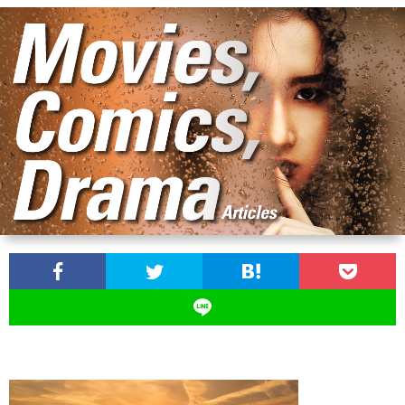
ン
ン
マ
ャ
ホ
ナ
グ
ン
ラ
ー
ッ
観
ガ・
リ
ム
プ
戦
ド
ー
ラ
マ