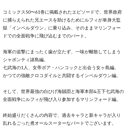
コミックス50〜61巻に掲載されたエピソードで、世界政府
に捕らえられた兄エースを助けるためにルフィが単身大監
獄「インペルダウン」に乗り込み、そのままマリンフォー
ドでの全面戦争に飛び込むまでのパート。
海軍の追撃にまったく歯が立たず、一味が離散してしまう
シャボンティ諸島編。
七武海の1人、女帝ボア・ハンコックと出会う女ヶ島編。
かつての強敵クロコダイルと共闘するインペルダウン編。
そして、世界最強の白ひげ海賊団と海軍本部&王下七武海の
全面戦争にルフィが飛び入り参加するマリンフォード編。
終始盛りだくさんの内容で、過去キャラと新キャラが入り
乱れるごった煮オールスーターなパートでございます。