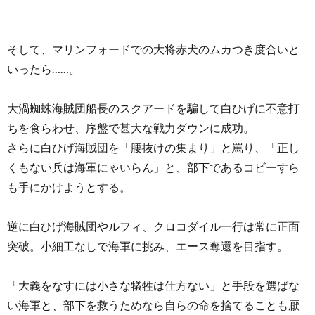
そして、マリンフォードでの大将赤犬のムカつき度合いと
いったら……。
大渦蜘蛛海賊団船長のスクアードを騙して白ひげに不意打
ちを食らわせ、序盤で甚大な戦力ダウンに成功。
さらに白ひげ海賊団を「腰抜けの集まり」と罵り、「正し
くもない兵は海軍にゃいらん」と、部下であるコビーすら
も手にかけようとする。
逆に白ひげ海賊団やルフィ、クロコダイル一行は常に正面
突破。小細工なしで海軍に挑み、エース奪還を目指す。
「大義をなすには小さな犠牲は仕方ない」と手段を選ばな
い海軍と、部下を救うためなら自らの命を捨てることも厭