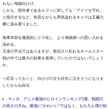
わない海賊白ひげ。
しかも、部外者であるルフィに対しても「アイツを守れ」
と指示するなど、初見ながらも男気溢れるキャラは五臓六
腑に染み渡りました。
海軍本部を徹底的にクズ化し、より海賊側への思い入れを
深める。
王道の手法ではありますが、新旧入り乱れるオールスター
戦の中では最大の効果を発揮していたのではないでしょう
か。
一応言っておくと、白ひげの立ち往生に泣きそうになりま
したからね自分。
マンガ、アニメ最強のヒロインランキング5選。戦闘力
の高さの方ね。最強に“かわいい”ではなく。もちろん僕の知