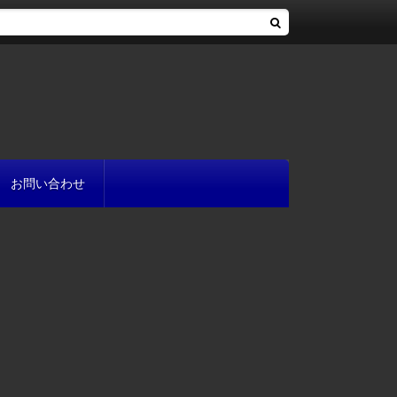
お問い合わせ
へ
流れ
方
が書ける?
いて
と
プ