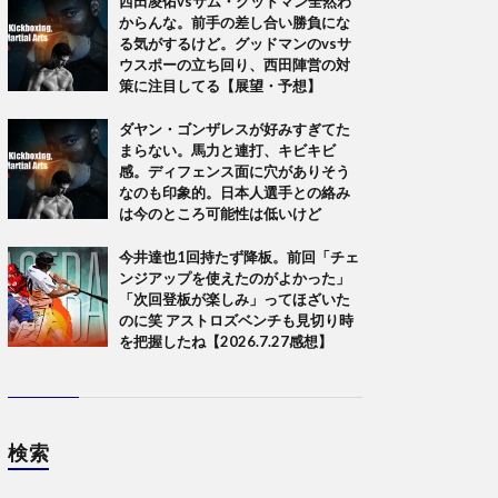
西田凌佑vsサム・グッドマン全然わ
からんな。前手の差し合い勝負にな
る気がするけど。グッドマンのvsサ
ウスポーの立ち回り、西田陣営の対
策に注目してる【展望・予想】
ダヤン・ゴンザレスが好みすぎてた
まらない。馬力と連打、キビキビ
感。ディフェンス面に穴がありそう
なのも印象的。日本人選手との絡み
は今のところ可能性は低いけど
今井達也1回持たず降板。前回「チェ
ンジアップを使えたのがよかった」
「次回登板が楽しみ」ってほざいた
のに笑 アストロズベンチも見切り時
を把握したね【2026.7.27感想】
検索