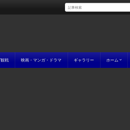
グ観戦
映画・マンガ・ドラマ
ギャラリー
ホーム
初めての方
完成までの
原稿の作り
誰にでも名作
お値段につ
お見積り
私たちのこ
ポリシー
サイトマッ