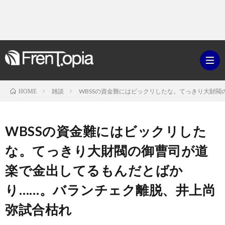
雑談
WBSSの資金難にはビックリしたな。てっきり大財
HOME
ブ
WBSSの資金難にはビックリした
ロ
既
な。てっきり大財閥の御曹司が道
楽で金出してるもんだとばか
グ
刊
ボ
り……。バランチェク離脱、井上尚
ラ
ク
映
弥試合枯れ
イ
シ
画・
ギ