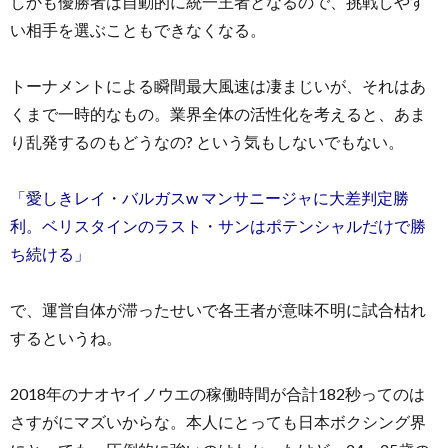
しかも優勝者は自動的に統一王者となるので、挑戦しやす
い相手を選ぶこともできなくなる。
トーナメントによる瞬間最大風速は凄まじいが、それはあ
くまで一時的なもの。業界全体の活性化を考えると、あま
り乱発するのもどうなの? という気もしないでもない。
「愛しきレイ・バルガスw マンサニージャに大差判定勝
利。ベリスタインのラスト・サンはポテンシャルだけで勝
ち続ける」
で、運営自体が滞ったせいで各王者が意味不明に試合枯れ
するというね。
2018年のナオヤイノウエの稼働時間が合計182秒ってのは
さすがにマズいからな。本人にとっても日本ボクシング界