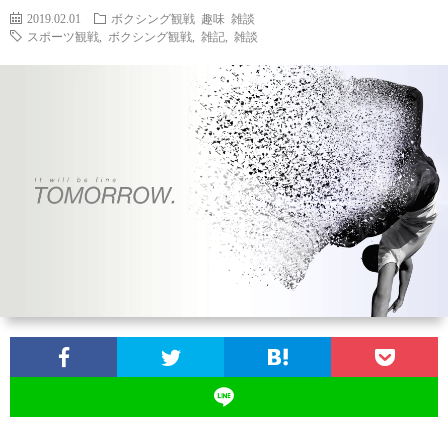
2019.02.01
ボクシング観戦
趣味
雑談
スポーツ観戦
,
ボクシング観戦
,
雑記
,
雑談
ン
ン
マ
ャ
ホ
ナ
グ
ン
ラ
ー
ッ
観
ガ・
リ
ム
プ
戦
ド
ー
ラ
マ