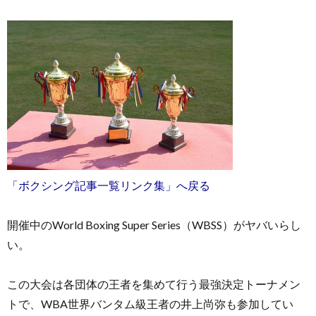
お
問
い
「ボクシング記事一覧リンク集」へ戻る
合
開催中のWorld Boxing Super Series（WBSS）がヤバいらし
い。
わ
この大会は各団体の王者を集めて行う最強決定トーナメン
せ
トで、WBA世界バンタム級王者の井上尚弥も参加してい