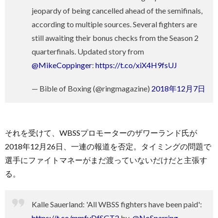
jeopardy of being cancelled ahead of the semifinals,
according to multiple sources. Several fighters are
still awaiting their bonus checks from the Season 2
quarterfinals. Updated story from
@MikeCoppinger
:
https://t.co/xiX4H9fsUJ
— Bible of Boxing (@ringmagazine)
2018年12月7日
それを受けて、WBSSプロモーターのザワーランド氏が
2018年12月26日、一連の報道を否定。タイミングの問題で
選手にファイトマネーがまだ渡っていないだけだと主張す
る。
Kalle Sauerland: 'All WBSS fighters have been paid':
https://t.co/mmfyDfSGT2
by .
@NoSparring