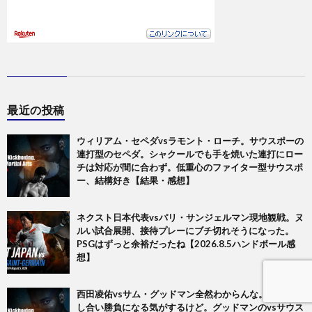
最近の投稿
ウィリアム・セペダvsラモント・ローチ。サウスポーの
連打型のセペダ。シャクールでも手を焼いた連打にロー
チは対応が間に合わず。低重心のファイター型サウスポ
ー、結構好き【結果・感想】
ネクスト日本代表vsパリ・サンジェルマン現地観戦。ヌ
ルい試合展開、接待プレーにブチ切れそうになった。
PSGはずっと余裕だったね【2026.8.5ハンドボール感
想】
西田凌佑vsサム・グッドマン全然わからんな。前手の差
し合い勝負になる気がするけど。グッドマンのvsサウス