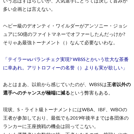
いう志はすばらしいが、人気選手にとっては決して旨みが
多い企画とは言えない。
ヘビー級のデオンティ・ワイルダーがアンソニー・ジョシ
ュアに50億のファイトマネーでオファーしたんだっけか?
そりゃあ最強トーナメント（）なんて必要ないわな。
「テイラーvsバランチェク実現? WBSSとかいう壮大な茶番
に幸あれ。アリトロフィーの名誉（）よりも実が欲しい」
あとはまあ、以前から感じていたのが、WBSSは
王者以外の
選手へのチャンスが極端に減る
という弊害もある。
現状、S・ライト級トーナメントにはWBA、IBF、WBOの
王者が参加しており、最低でも2019年後半までは各団体の
ランカーに王座挑戦の機会は回ってこない。