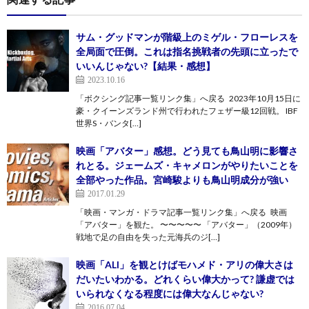
サム・グッドマンが階級上のミゲル・フローレスを
全局面で圧倒。これは指名挑戦者の先頭に立ったで
いいんじゃない?【結果・感想】
2023.10.16
「ボクシング記事一覧リンク集」へ戻る 2023年10月15日に
豪・クイーンズランド州で行われたフェザー級12回戦。 IBF
世界S・バンタ[…]
映画「アバター」感想。どう見ても鳥山明に影響さ
れとる。ジェームズ・キャメロンがやりたいことを
全部やった作品。宮崎駿よりも鳥山明成分が強い
2017.01.29
「映画・マンガ・ドラマ記事一覧リンク集」へ戻る 映画
「アバター」を観た。 〜〜〜〜〜 「アバター」（2009年）
戦地で足の自由を失った元海兵のジ[…]
映画「ALI」を観とけばモハメド・アリの偉大さは
だいたいわかる。どれくらい偉大かって? 謙虚では
いられなくなる程度には偉大なんじゃない?
2016.07.04