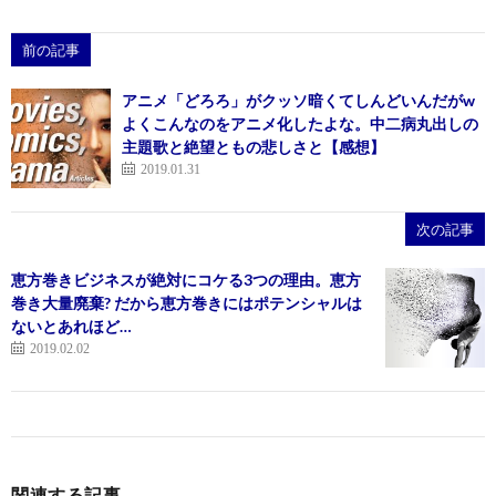
前の記事
アニメ「どろろ」がクッソ暗くてしんどいんだがw
よくこんなのをアニメ化したよな。中二病丸出しの
主題歌と絶望ともの悲しさと【感想】
2019.01.31
次の記事
恵方巻きビジネスが絶対にコケる3つの理由。恵方
巻き大量廃棄? だから恵方巻きにはポテンシャルは
ないとあれほど…
2019.02.02
関連する記事