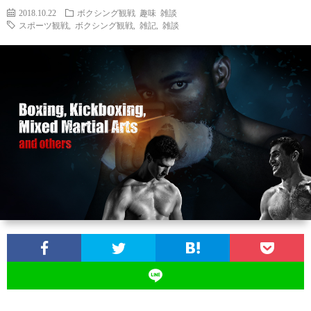
2018.10.22
ボクシング観戦
趣味
雑談
スポーツ観戦
,
ボクシング観戦
,
雑記
,
雑談
ン
ン
マ
ャ
ホ
ナ
グ
ン
ラ
ー
ッ
観
ガ・
リ
ム
プ
戦
ド
ー
ラ
マ