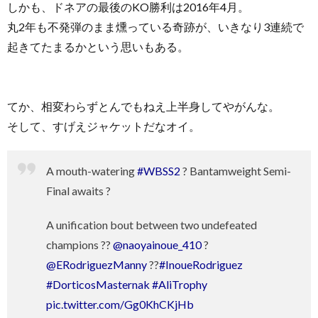
しかも、ドネアの最後のKO勝利は2016年4月。
丸2年も不発弾のまま燻っている奇跡が、いきなり3連続で
起きてたまるかという思いもある。
てか、相変わらずとんでもねえ上半身してやがんな。
そして、すげえジャケットだなオイ。
A mouth-watering
#WBSS2
? Bantamweight Semi-
Final awaits ?
A unification bout between two undefeated
champions ??
@naoyainoue_410
?
@ERodriguezManny
??
#InoueRodriguez
#DorticosMasternak
#AliTrophy
pic.twitter.com/Gg0KhCKjHb