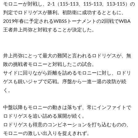
モロニーが対戦し、2-1（115-113、115-113、113-115）の
判定でロドリゲスが勝利。初防衛に成功するとともに、
2019年春に予定されるWBSSトーナメントの2回戦でWBA
王者井上尚弥と対戦することが決定した。
井上尚弥にとって最大の難関と言われるロドリゲスが、無
敗の挑戦者モロニーと対戦したこの試合。
サイドに回りながら距離を詰めるモロニーに対し、ロドリ
ゲスも鋭いジャブで応戦。序盤から一進一退の攻防が続
く。
中盤以降もモロニーの動きは落ちず、常にインファイトで
ロドリゲスを追い詰める展開が続く。
ロドリゲスも得意のコンビネーションを打ち込むものの、
モロニーの激しい出入りを捉えきれず。