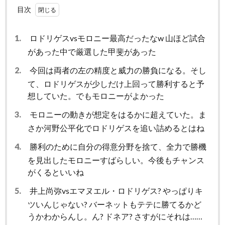
目次
1.
ロドリゲスvsモロニー最高だったなw 山ほど試合
があった中で厳選した甲斐があった
2.
今回は両者の左の精度と威力の勝負になる。そし
て、ロドリゲスが少しだけ上回って勝利すると予
想していた。でもモロニーがよかった
3.
モロニーの動きが想定をはるかに超えていた。ま
さか河野公平化でロドリゲスを追い詰めるとはね
4.
勝利のために自分の得意分野を捨て、全力で勝機
を見出したモロニーすばらしい。今後もチャンス
がくるといいね
5.
井上尚弥vsエマヌエル・ロドリゲス? やっぱりキ
ツいんじゃない? バーネットもテテに勝てるかど
うかわからんし。ん? ドネア? さすがにそれは……