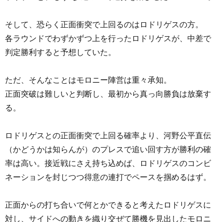
そして、恐らく正面衝突で上回るのはロドリゲスの方。
各ラウンドでわずかずつ上を行ったロドリゲスが、中差で
判定勝利すると予想していた。
ただ、そんなことはモロニー陣営は重々承知。
正面突破は難しいと判断し、最初から真っ向勝負は放棄す
る。
ロドリゲスとの正面衝突で上回る確率より、河野公平直伝
（かどうかは知らんが）のプレスで追い回す方が勝利の確
率は高い。接近戦にさえ持ち込めば、ロドリゲスのコンビ
ネーションを封じつつ得意の連打でペースを掴めるはず。
正面からの打ち合いで何とかできると考えたロドリゲスに
対し、サイドへの動きを織り交ぜて勝機を見出したモロニ