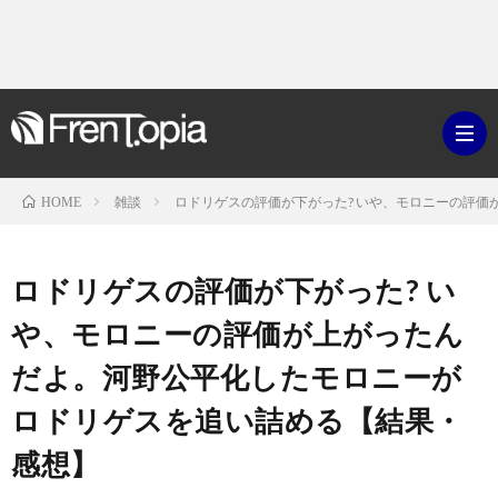
雑談
ロドリゲスの評価が下がった? いや、モロニーの評
HOME
ブ
ロドリゲスの評価が下がった? い
ロ
既
や、モロニーの評価が上がったん
だよ。河野公平化したモロニーが
グ
刊
ボ
ロドリゲスを追い詰める【結果・
ラ
ク
映
感想】
イ
シ
画・
ギ