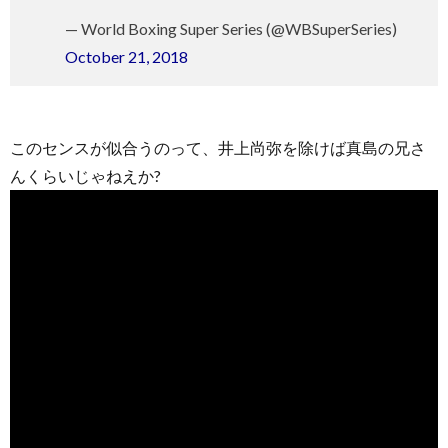
— World Boxing Super Series (@WBSuperSeries)
October 21, 2018
このセンスが似合うのって、井上尚弥を除けば真島の兄さ
んくらいじゃねえか?