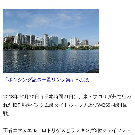
お
問
い
「ボクシング記事一覧リンク集」へ戻る
合
2018年10月20日（日本時間21日）、米・フロリダ州で行わ
れたIBF世界バンタム級タイトルマッチ及びWBSS同級1回
わ
戦。
せ
王者エマヌエル・ロドリゲスとランキング3位ジェイソン・