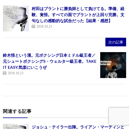
村田はブラントに勝負師として負けてる。準備、経
験、覚悟。すべての面でブラントが上回り完勝。文
句なしの感動的な試合だった【結果・感想】
2018.10.21
次の記事
鈴木悟という漢。元ボクシング日本ミドル級王者／
元シュートボクシングS・ウェルター級王者。TAKE
IT EASY.気楽にいこうぜ
2018.10.23
関連する記事
ジョシュ・テイラー出陣。ライアン・マーティンと