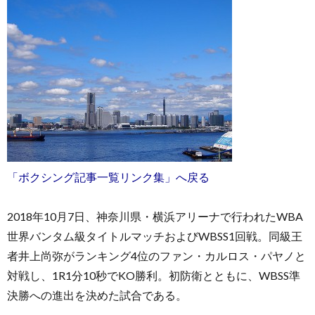
お
問
「ボクシング記事一覧リンク集」へ戻る
い
2018年10月7日、神奈川県・横浜アリーナで行われたWBA
合
世界バンタム級タイトルマッチおよびWBSS1回戦。同級王
者井上尚弥がランキング4位のファン・カルロス・パヤノと
わ
対戦し、1R1分10秒でKO勝利。初防衛とともに、WBSS準
決勝への進出を決めた試合である。
せ