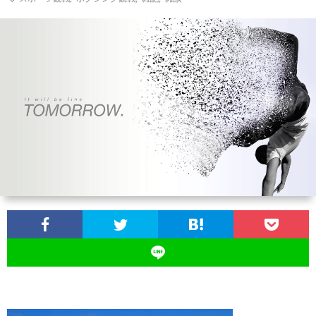
ン
ン
マ
ャ
ホ
ナ
グ
ン
ラ
ー
ッ
観
ガ・
リ
ム
プ
戦
ド
ー
ラ
マ