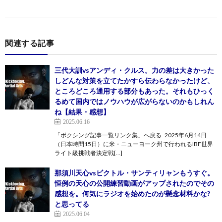
関連する記事
三代大訓vsアンディ・クルス。力の差は大きかった
しどんな対策を立てたかすら伝わらなかったけど、
ところどころ通用する部分もあった。それもひっく
るめて国内ではノウハウが広がらないのかもしれん
ね【結果・感想】
2025.06.16
「ボクシング記事一覧リンク集」へ戻る 2025年6月14日
（日本時間15日）に米・ニューヨーク州で行われるIBF世界
ライト級挑戦者決定戦[…]
那須川天心vsビクトル・サンティリャンもうすぐ。
恒例の天心の公開練習動画がアップされたのでその
感想を。何気にラジオを始めたのが懸念材料かな?
と思ってる
2025.06.04