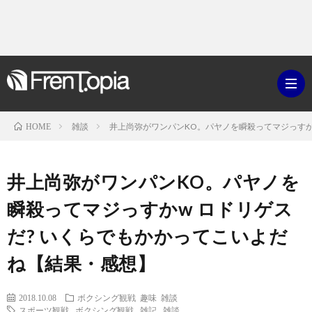
雑談
井上尚弥がワンパンKO。パヤノを瞬殺ってマジっすか
HOME
ブ
井上尚弥がワンパンKO。パヤノを
ロ
既
瞬殺ってマジっすかw ロドリゲス
だ? いくらでもかかってこいよだ
グ
刊
ボ
ね【結果・感想】
ラ
ク
映
2018.10.08
ボクシング観戦
趣味
雑談
イ
シ
スポーツ観戦
,
ボクシング観戦
,
雑記
,
雑談
画・
ギ