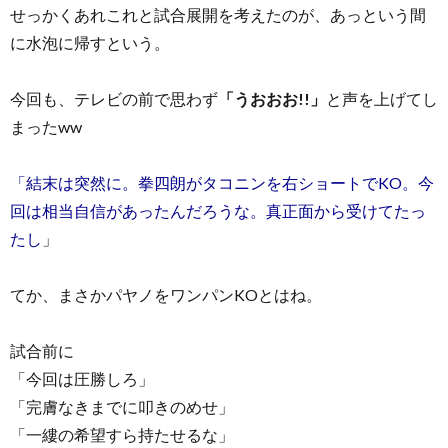
せっかくあれこれと試合展開を考えたのが、あっという間
に水泡に帰すという。
今回も、テレビの前で思わず
「うおおお!!」
と声を上げてし
まったww
「結末は突然に。拳四朗がタコニンを右ショートでKO。今
回は相当自信があったんだろうな。真正面から受けてたっ
たし
」
てか、まさかパヤノをワンパンKOとはね。
試合前に
「今回は圧勝しろ」
「完膚なきまでに叩きのめせ」
「一縷の希望すら持たせるな」