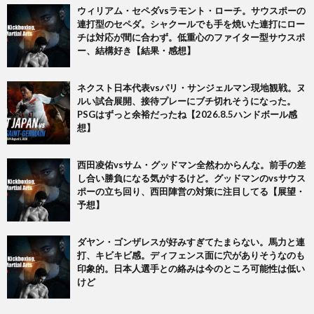
ウィリアム・セペダvsラモント・ローチ。サウスポーの
連打型のセペダ。シャクールでも手を焼いた連打にロー
チは対応が間に合わず。低重心のファイター型サウスポ
ー、結構好き【結果・感想】
ネクスト日本代表vsパリ・サンジェルマン現地観戦。ヌ
ルい試合展開、接待プレーにブチ切れそうになった。
PSGはずっと余裕だったね【2026.8.5ハンドボール感
想】
西田凌佑vsサム・グッドマン全然わからんな。前手の差
し合い勝負になる気がするけど。グッドマンのvsサウス
ポーの立ち回り、西田陣営の対策に注目してる【展望・
予想】
ダヤン・ゴンザレスが好みすぎてたまらない。馬力と連
打、キビキビ感。ディフェンス面に穴がありそうなのも
印象的。日本人選手との絡みは今のところ可能性は低い
けど