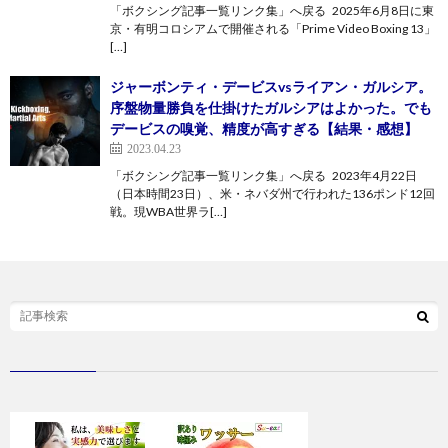
「ボクシング記事一覧リンク集」へ戻る 2025年6月8日に東
京・有明コロシアムで開催される「Prime Video Boxing 13」
[…]
ジャーボンティ・デービスvsライアン・ガルシア。
序盤物量勝負を仕掛けたガルシアはよかった。でも
デービスの嗅覚、精度が高すぎる【結果・感想】
2023.04.23
「ボクシング記事一覧リンク集」へ戻る 2023年4月22日
（日本時間23日）、米・ネバダ州で行われた136ポンド12回
戦。現WBA世界ラ[…]