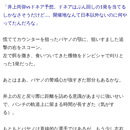
「井上尚弥vsドネア予想。ドネアはぶん回しの1発を当てる
しかなさそうだけど…。開催地なんて日本以外ないのに何や
ってたんだろな」
慌ててカウンターを狙ったパヤノの顎に、狙いすました追
撃の右をスコーン。
左で餌を撒き、食いついてきた獲物をドンピシャで刈りと
った1発だった。
あとはまあ、パヤノの警戒心が強すぎた部分もあるかな。
井上の左と戻り際に距離を詰める意識があまりに強いせい
で、パンチの軌道上に留まる時間が長すぎた（気がす
る）。
もともとパヤノは直線的な選手ではあるが、もう少し左右