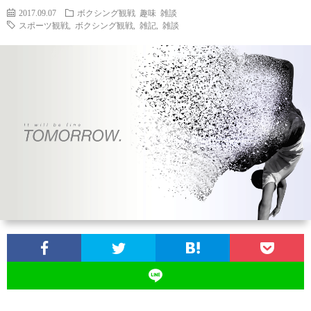
2017.09.07
ボクシング観戦
趣味
雑談
スポーツ観戦
,
ボクシング観戦
,
雑記
,
雑談
ン
ン
マ
ャ
ホ
ナ
グ
ン
ラ
ー
ッ
観
ガ・
リ
ム
プ
戦
ド
ー
ラ
マ