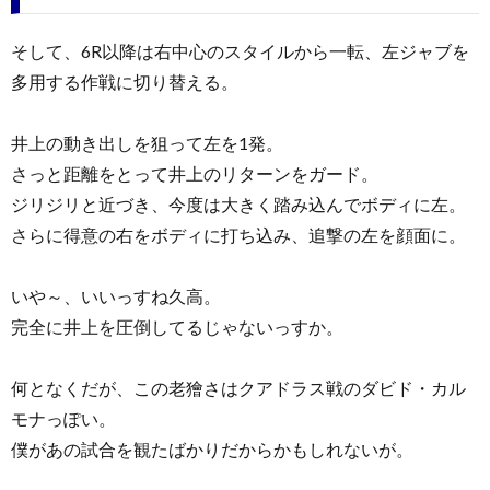
そして、6R以降は右中心のスタイルから一転、左ジャブを
多用する作戦に切り替える。
井上の動き出しを狙って左を1発。
さっと距離をとって井上のリターンをガード。
ジリジリと近づき、今度は大きく踏み込んでボディに左。
さらに得意の右をボディに打ち込み、追撃の左を顔面に。
いや～、いいっすね久高。
完全に井上を圧倒してるじゃないっすか。
何となくだが、この老獪さはクアドラス戦のダビド・カル
モナっぽい。
僕があの試合を観たばかりだからかもしれないが。