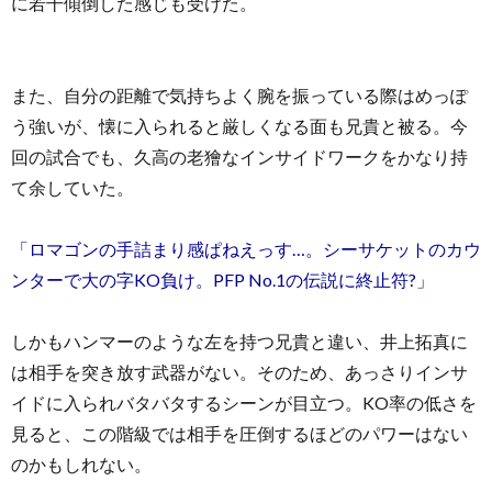
に若干傾倒した感じも受けた。
また、自分の距離で気持ちよく腕を振っている際はめっぽ
う強いが、懐に入られると厳しくなる面も兄貴と被る。今
回の試合でも、久高の老獪なインサイドワークをかなり持
て余していた。
「ロマゴンの手詰まり感ぱねえっす…。シーサケットのカウ
ンターで大の字KO負け。PFP No.1の伝説に終止符?」
しかもハンマーのような左を持つ兄貴と違い、井上拓真に
は相手を突き放す武器がない。そのため、あっさりインサ
イドに入られバタバタするシーンが目立つ。KO率の低さを
見ると、この階級では相手を圧倒するほどのパワーはない
のかもしれない。