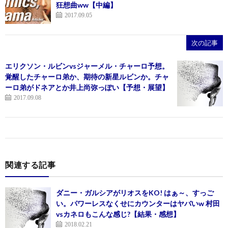
狂想曲ww【中編】
2017.09.05
次の記事
エリクソン・ルビンvsジャーメル・チャーロ予想。
覚醒したチャーロ弟か、期待の新星ルビンか。チャ
ーロ弟がドネアとか井上尚弥っぽい【予想・展望】
2017.09.08
関連する記事
ダニー・ガルシアがリオスをKO! はぁ～、すっご
い。パワーレスなくせにカウンターはヤバいw 村田
vsカネロもこんな感じ?【結果・感想】
2018.02.21