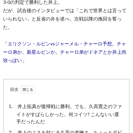
3-0の判定で勝利した井上。
だが、試合後のインタビューでは「これで世界とは言って
いられない」と反省の弁を述べ、次戦以降の挽回を誓っ
た。
「エリクソン・ルビンvsジャーメル・チャーロ予想。チャ
ーロ弟か、新星ルビンか。チャーロ弟がドネアとか井上尚
弥っぽい」
目次
1.
井上拓真が復帰戦に勝利。でも、久高寛之のファ
イトがすばらしかった。何コイツ? こんないい選
手だったんだ
2.
井上のよさを封じる久高の老獪さ。ちょっとダビ