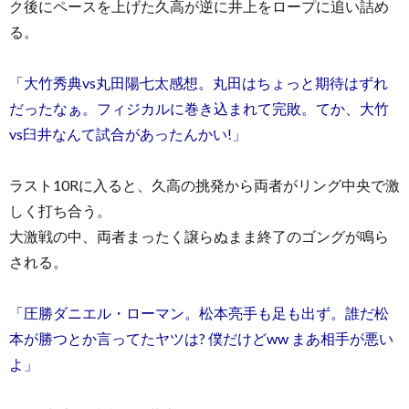
ク後にペースを上げた久高が逆に井上をロープに追い詰め
る。
「大竹秀典vs丸田陽七太感想。丸田はちょっと期待はずれ
だったなぁ。フィジカルに巻き込まれて完敗。てか、大竹
vs臼井なんて試合があったんかい!」
ラスト10Rに入ると、久高の挑発から両者がリング中央で激
しく打ち合う。
大激戦の中、両者まったく譲らぬまま終了のゴングが鳴ら
される。
「圧勝ダニエル・ローマン。松本亮手も足も出ず。誰だ松
本が勝つとか言ってたヤツは? 僕だけどww まあ相手が悪い
よ」