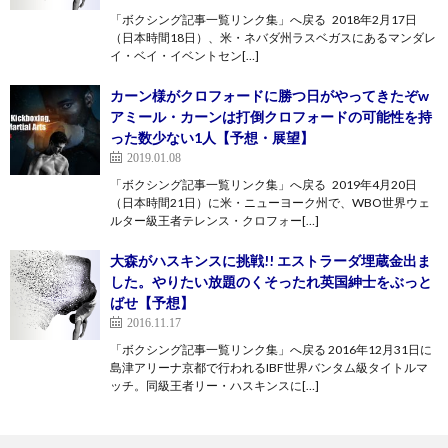
「ボクシング記事一覧リンク集」へ戻る 2018年2月17日
（日本時間18日）、米・ネバダ州ラスベガスにあるマンダレ
イ・ベイ・イベントセン[…]
カーン様がクロフォードに勝つ日がやってきたぞw
アミール・カーンは打倒クロフォードの可能性を持
った数少ない1人【予想・展望】
2019.01.08
「ボクシング記事一覧リンク集」へ戻る 2019年4月20日
（日本時間21日）に米・ニューヨーク州で、WBO世界ウェ
ルター級王者テレンス・クロフォー[…]
大森がハスキンスに挑戦!! エストラーダ埋蔵金出ま
した。やりたい放題のくそったれ英国紳士をぶっと
ばせ【予想】
2016.11.17
「ボクシング記事一覧リンク集」へ戻る 2016年12月31日に
島津アリーナ京都で行われるIBF世界バンタム級タイトルマ
ッチ。同級王者リー・ハスキンスに[…]