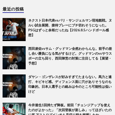
最近の投稿
ネクスト日本代表vsパリ・サンジェルマン現地観戦。ヌ
ルい試合展開、接待プレーにブチ切れそうになった。
PSGはずっと余裕だったね【2026.8.5ハンドボール感
想】
西田凌佑vsサム・グッドマン全然わからんな。前手の差
し合い勝負になる気がするけど。グッドマンのvsサウス
ポーの立ち回り、西田陣営の対策に注目してる【展望・
予想】
ダヤン・ゴンザレスが好みすぎてたまらない。馬力と連
打、キビキビ感。ディフェンス面に穴がありそうなのも
印象的。日本人選手との絡みは今のところ可能性は低い
けど
今井達也1回持たず降板。前回「チェンジアップを使え
たのがよかった」「次回登板が楽しみ」ってほざいたの
に笑 アストロズベンチも見切り時を把握したね