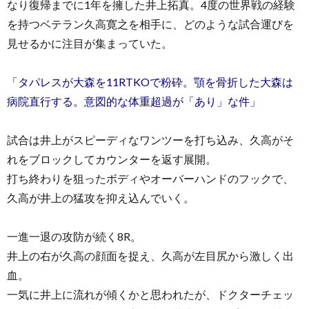
なり復帰までに1年を擁した井上拓真。4度の世界戦の経験
を持つベテラン久高寛之を相手に、どのような試合運びを
見せるかに注目が集まっていた。
「タパレスが大森を11RTKOで粉砕。顎を骨折した大森は
病院直行する。意図的な体重超過が「あり」な件」
試合は井上がスピーディなワンツーを打ち込み、久高がそ
れをブロックしてカウンターを返す展開。
打ち終わりを狙ったボディやオーバーハンドのフックで、
久高が井上の猛攻を抑え込んでいく。
一進一退の攻防が続く8R。
井上の右が久高の顔面を捉え、久高が左目尻から激しく出
血。
一気に井上に流れが傾くかと思われたが、ドクターチェッ