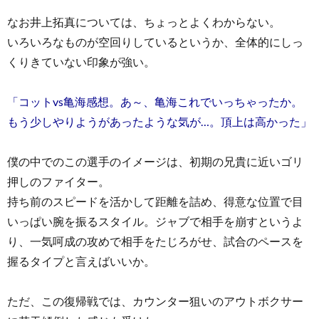
なお井上拓真については、ちょっとよくわからない。
いろいろなものが空回りしているというか、全体的にしっ
くりきていない印象が強い。
「コットvs亀海感想。あ～、亀海これでいっちゃったか。
もう少しやりようがあったような気が…。頂上は高かった」
僕の中でのこの選手のイメージは、初期の兄貴に近いゴリ
押しのファイター。
持ち前のスピードを活かして距離を詰め、得意な位置で目
いっぱい腕を振るスタイル。ジャブで相手を崩すというよ
り、一気呵成の攻めで相手をたじろがせ、試合のペースを
握るタイプと言えばいいか。
ただ、この復帰戦では、カウンター狙いのアウトボクサー