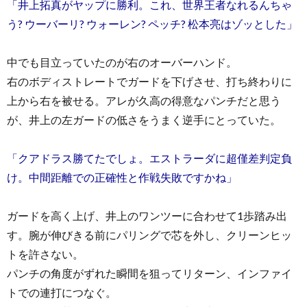
「井上拓真がヤップに勝利。これ、世界王者なれるんちゃ
う? ウーバーリ? ウォーレン? ペッチ? 松本亮はゾッとした」
中でも目立っていたのが右のオーバーハンド。
右のボディストレートでガードを下げさせ、打ち終わりに
上から右を被せる。アレが久高の得意なパンチだと思う
が、井上の左ガードの低さをうまく逆手にとっていた。
「クアドラス勝てたでしょ。エストラーダに超僅差判定負
け。中間距離での正確性と作戦失敗ですかね」
ガードを高く上げ、井上のワンツーに合わせて1歩踏み出
す。腕が伸びきる前にパリングで芯を外し、クリーンヒッ
トを許さない。
パンチの角度がずれた瞬間を狙ってリターン、インファイ
トでの連打につなぐ。