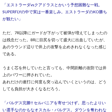
「エストラーダvsクアドラスとかいう予想困難な一戦。
SUPERFLYの中で実は一番楽しみ。エストラーダのKO勝ち
が観たい」
ただ、7R以降にガードが下がって被弾が増えてしまったの
は残念だった。8Rに目尻を切って盛大に出血していたが、
あのラウンド辺りで井上の攻撃を止めきれなくなった感じ
である。
うまく芯を外していたと言っても、中間距離の攻防では井
上のパワーに押されていた。
あれだけの連打に何度も突っ込んでいくというのは、どう
しても負担が大きくなるだろう。
「バルデス完勝!! セルバニアを寄せつけず。思ったよりい
い選手なのかもなオスカル・バルデス。ダウンを奪われな