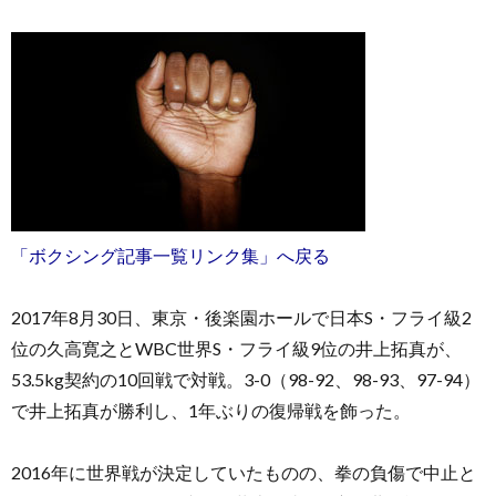
お
問
「ボクシング記事一覧リンク集」へ戻る
い
2017年8月30日、東京・後楽園ホールで日本S・フライ級2
合
位の久高寛之とWBC世界S・フライ級9位の井上拓真が、
53.5kg契約の10回戦で対戦。3-0（98-92、98-93、97-94）
わ
で井上拓真が勝利し、1年ぶりの復帰戦を飾った。
せ
2016年に世界戦が決定していたものの、拳の負傷で中止と