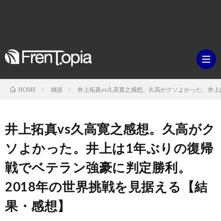
雑談
井上拓真vs久高寛之感想。久高がクソよかった。井上
HOME
ブ
井上拓真vs久高寛之感想。久高がク
ロ
既
ソよかった。井上は1年ぶりの復帰
戦でベテラン強豪に判定勝利。
グ
刊
ボ
2018年の世界挑戦を見据える【結
ラ
ク
映
果・感想】
イ
シ
画・
ギ