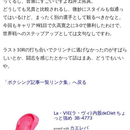
ってるし、普通にすごいですよね井上拓真。
どうしても兄貴と比較されるし、微妙にスタイルも似通っ
てはいるけど、まったく別の選手として観るべきかなと。
今回もキャリア9戦目で久高寛之に3-0で勝利したわけで、
世界戦へのステップアップとしては文句なしですわ。
ラスト10Rの打ち合いでクリンチに逃げなかったのがすばら
しいとか、闘志を感じたとかって話はまあ、どうでもいい
や。
「ボクシング記事一覧リンク集」へ戻る
La・VIE(ラ・ヴィ) 内股deDiet ちょ
っと強め 3B-4773
カエレバ
posted with