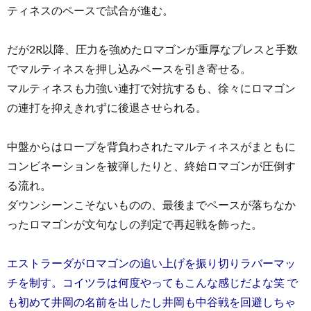
ティネスのペースで試合が進む。
だが2R以降、圧力を強めたロマゴンが重厚なプレスと手数
でマルティネスを押し込みペースを引き寄せる。
マルティネスも力強い連打で対抗するも、徐々にロマゴン
の連打を抑えきれずに後退させられる。
中盤からはロープを背負わされたマルティネスがまともに
コンビネーションを被弾したりと、終始ロマゴンが圧倒す
る流れ。
ダウンシーンこそないものの、最後までペースが落ちなか
ったロマゴンが文句なしの判定で再起戦を飾った。
エストラーダがロマゴンの追い上げを振り切りラバーマッ
チを制す。コイツラは何度やってもこんな感じだよな笑 で
も初めて井岡の名前を出したし井岡も中谷戦を回避しちゃ