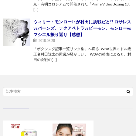
京・有明コロシアムで開催された「Prime Video Boxing 13」
[…]
ウィリー・モンローJr.が村田に挑戦だと!? ロサレス
vsバーンズ、テクアペトラvsビーモン、モンローvs
マシエル振り返り【感想】
2018.08.28
「ボクシング記事一覧リンク集」へ戻る WBA世界ミドル級
王者村田諒太の周辺が騒がしい。 WBAの発表によると、村
田の次戦の[…]