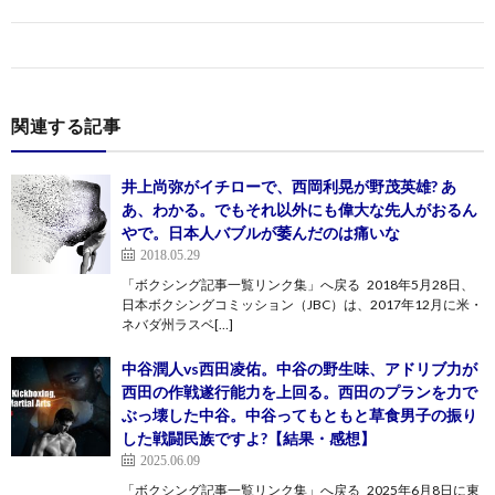
関連する記事
井上尚弥がイチローで、西岡利晃が野茂英雄? あ
あ、わかる。でもそれ以外にも偉大な先人がおるん
やで。日本人バブルが萎んだのは痛いな
2018.05.29
「ボクシング記事一覧リンク集」へ戻る 2018年5月28日、
日本ボクシングコミッション（JBC）は、2017年12月に米・
ネバダ州ラスベ[…]
中谷潤人vs西田凌佑。中谷の野生味、アドリブ力が
西田の作戦遂行能力を上回る。西田のプランを力で
ぶっ壊した中谷。中谷ってもともと草食男子の振り
した戦闘民族ですよ?【結果・感想】
2025.06.09
「ボクシング記事一覧リンク集」へ戻る 2025年6月8日に東