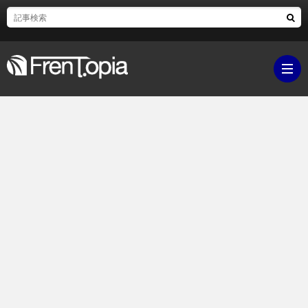
ブ
ロ
既
グ
刊
ボ
ラ
ク
映
イ
シ
画・
ギ