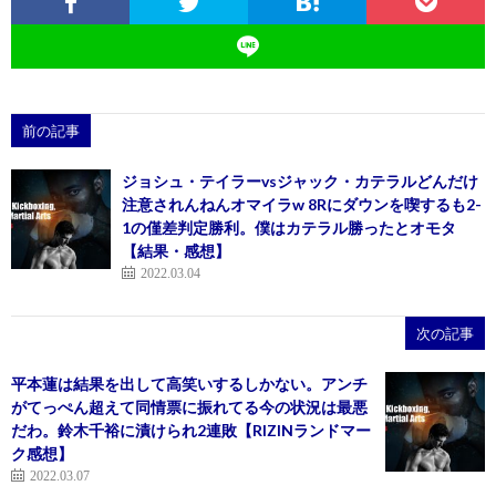
前の記事
ジョシュ・テイラーvsジャック・カテラルどんだけ
注意されんねんオマイラw 8Rにダウンを喫するも2-
1の僅差判定勝利。僕はカテラル勝ったとオモタ
【結果・感想】
2022.03.04
次の記事
平本蓮は結果を出して高笑いするしかない。アンチ
がてっぺん超えて同情票に振れてる今の状況は最悪
だわ。鈴木千裕に漬けられ2連敗【RIZINランドマー
ク感想】
2022.03.07