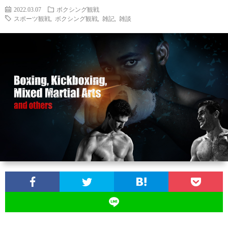
2022.03.07
ボクシング観戦
スポーツ観戦
,
ボクシング観戦
,
雑記
,
雑談
お
問
い
合
わ
せ