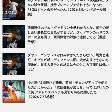
ルい試合展開、接待プレーにブチ切れそうになった。
PSGはずっと余裕だったね【2026.8.5ハンドボール感
想】
西田凌佑vsサム・グッドマン全然わからんな。前手の差
し合い勝負になる気がするけど。グッドマンのvsサウス
ポーの立ち回り、西田陣営の対策に注目してる【展望・
予想】
ダヤン・ゴンザレスが好みすぎてたまらない。馬力と連
打、キビキビ感。ディフェンス面に穴がありそうなのも
印象的。日本人選手との絡みは今のところ可能性は低い
けど
今井達也1回持たず降板。前回「チェンジアップを使え
たのがよかった」「次回登板が楽しみ」ってほざいたの
に笑 アストロズベンチも見切り時を把握したね
【2026.7.27感想】