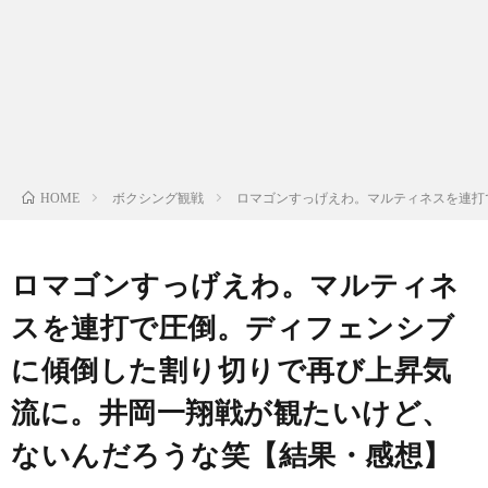
ン
ン
マ
ャ
ホ
ナ
グ
ン
ラ
ー
ッ
観
ガ・
リ
ム
ボクシング観戦
ロマゴンすっげえわ。マルティネスを連打
HOME
プ
戦
ド
ー
ラ
ロマゴンすっげえわ。マルティネ
スを連打で圧倒。ディフェンシブ
マ
に傾倒した割り切りで再び上昇気
流に。井岡一翔戦が観たいけど、
ないんだろうな笑【結果・感想】