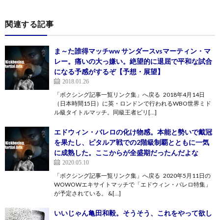
関連する記事
ま～た誰得マッチww サンダースvsマーティン・マ
レー。痛いの大っ嫌い。絶望的に退屈で平和な試合
になる予感がするぞ【予想・展望】
2018.01.26
「ボクシング記事一覧リンク集」へ戻る 2018年4月14日
（日本時間15日）に英・ロンドンで行われるWBO世界ミド
ル級タイトルマッチ。同級王者ビリ[…]
エドウィン・バレロの化け物感。本能と勢いで戴冠
を果たし、ピタルア戦での2階級制覇とともに一気
に成熟した。ここからが全盛期だったんだよな
2020.05.10
「ボクシング記事一覧リンク集」へ戻る 2020年5月11日の
WOWOWエキサイトマッチで「エドウィン・バレロ特集」
が予定されている。 &[…]
いいじゃん亀田和毅。そうそう、これをやって欲し