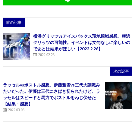
前の記事
横浜グリッツvsアイスバックス現地観戦感想。横浜
グリッツの可能性。イベントは文句なしに楽しいの
であとは結果がほしい【2022.2.26】
2022.02.28
次の記事
ラッセルvsポストル感想。伊藤雅雪vs三代大訓戦み
たいだった。伊藤は三代にさばき切られたけど、ラ
ッセルはスピードと馬力でポストルをねじ伏せた
【結果・感想】
2022.03.03