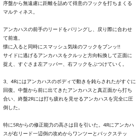
序盤から無遠慮に距離を詰めて得意のフックを打ちまくる
マルティネス。
アンカハスの前手のリードをパリングし、戻り際に合わせ
て前進。
懐に入ると同時にスマッシュ気味のフックをブンッ!!
サイドに逃げるアンカハスをクルッと方向転換して正面に
捉え、すぐさま左アッパー、右フックをぶつけていく。
3、4Rにはアンカハスのボディで動きを鈍らされたがすぐに
回復。中盤から前に出てきたアンカハスと真正面から打ち
合い、終盤2Rには打ち疲れを見せるアンカハスを完全に圧
倒した。
特に5Rからの修正能力の高さは目を引いた。4Rにアンカハ
スが右リード一辺倒の攻めからワンツーとバックステッ