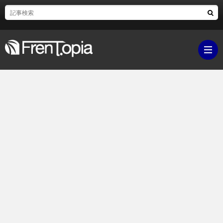
ブ
ロ
既
グ
刊
ボ
ラ
ク
映
イ
シ
画・
ギ