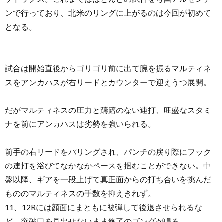
ンで行っており、北米のリングに上がるのは今回が初めて
となる。
試合は開始直後からゴリゴリ前に出て腕を振るマルティネ
スをアンカハスが右リードとカウンターで迎えうつ展開。
だがマルティネスの圧力と躊躇のない連打、旺盛なスタミ
ナを前にアンカハスは劣勢を強いられる。
前手の右リードをパリングされ、パンチの戻り際にフック
の連打を浴びてなかなかペースを掴むことができない。中
盤以降、ギアを一段上げて真正面からの打ち合いを挑んだ
もののマルティネスの手数を抑えきれず。
11、12Rには顔面にまともに被弾して後退させられるな
ど、突破口を見出せないまま終了のゴングが鳴る。