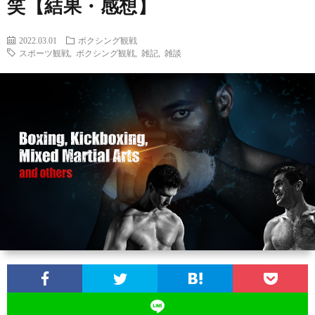
笑【結果・感想】
2022.03.01
ボクシング観戦
スポーツ観戦
,
ボクシング観戦
,
雑記
,
雑談
お
問
い
合
わ
せ