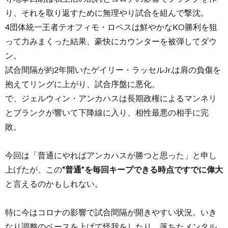
り、それを取り返すために無理やり試合を組んで撃沈。
4団体統一王者テオフィモ・ロペスは鮮やかなKO勝利を狙
って力みまくった結果、豪快にカウンターを被弾してダウ
ン。
試合間隔が約2年開いたゲイリー・ラッセルJr.は肩の負傷を
抱えてリングに上がり、試合序盤に悪化。
で、ジェルウィン・アンカハスは長期政権によるマンネリ
とブランクが響いて下降線に入り、相性最悪の相手に完
敗。
今回は「普通にやればアンカハスが勝つと思った」と申し
上げたが、この
“普通”を毎回キープできる時点ですでに偉大
と言えるのかもしれない。
特に今はコロナの影響で試合間隔が開きやすい状況。いき
なり調整のペースを上げて怪我をしたり、落ちたメンタル