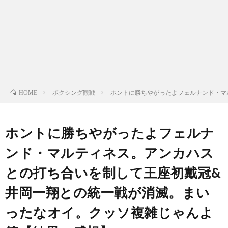
ン
ン
マ
ャ
ホ
ナ
グ
ン
ラ
ー
ッ
観
ガ・
リ
ム
ボクシング観戦
ホントに勝ちやがったよフェルナンド・マ
HOME
プ
戦
ド
ー
ラ
ホントに勝ちやがったよフェルナ
ンド・マルティネス。アンカハス
マ
との打ち合いを制して王座初戴冠&
井岡一翔との統一戦が消滅。まい
ったなオイ。クッソ複雑じゃんよ