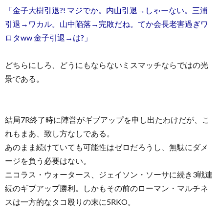
「金子大樹引退?! マジでか。内山引退→しゃーない。三浦
引退→ワカル。山中陥落→完敗だね。てか会長老害過ぎワ
ロタww 金子引退→は?」
どちらにしろ、どうにもならないミスマッチならではの光
景である。
結局7R終了時に陣営がギブアップを申し出たわけだが、こ
れもまあ、致し方なしである。
あのまま続けていても可能性はゼロだろうし、無駄にダメ
ージを負う必要はない。
ニコラス・ウォータース、ジェイソン・ソーサに続き3戦連
続のギブアップ勝利。しかもその前のローマン・マルチネ
スは一方的なタコ殴りの末に5RKO。