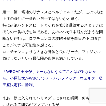
第一、第二候補のリナレスとベルチェルトだが、この2人は
上述の条件に一番近い選手ではないかと思う。
特に超絶ハンドスピードとそれを1試合継続するスタミナは
彼らの一番の持ち味である。あのネジが1本飛んだような間
断ない連打は、ロマチェンコの攻防分離を白日の下に晒す
ことができる可能性を感じる。
ロマチェンコよりも大きな身体と長いリーチ。フィジカル
負けしないという最低限の条件も満たしている。
「WBOAP王座がしょーもないなんてことは絶対ないか
ら。小原佳太がWBOアジア・パシフィック・ウェルター級
王座決定戦に勝利」
まあ、懐に入られてハリネズミにされた瞬間、何もできず
に終わる雰囲気がプンプンするが。