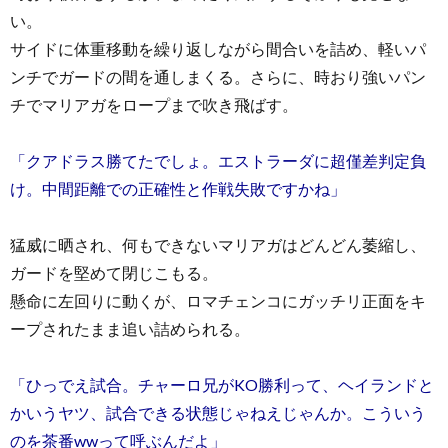
い。
サイドに体重移動を繰り返しながら間合いを詰め、軽いパ
ンチでガードの間を通しまくる。さらに、時おり強いパン
チでマリアガをロープまで吹き飛ばす。
「クアドラス勝てたでしょ。エストラーダに超僅差判定負
け。中間距離での正確性と作戦失敗ですかね」
猛威に晒され、何もできないマリアガはどんどん萎縮し、
ガードを堅めて閉じこもる。
懸命に左回りに動くが、ロマチェンコにガッチリ正面をキ
ープされたまま追い詰められる。
「ひっでえ試合。チャーロ兄がKO勝利って、ヘイランドと
かいうヤツ、試合できる状態じゃねえじゃんか。こういう
のを茶番wwって呼ぶんだよ」