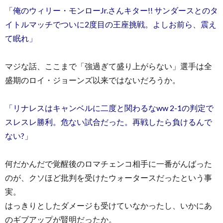
「俺のウィリー・モンローJr.さんキター!! サンダースとのタ
イトルマッチでついに2度目の王座挑戦。よしお前ら、震え
て眠れ」
マジな話、ここまで「強過ぎて盛り上がらない」選手は全
盛期のロイ・ジョーンズ以来ではないだろうか。
「リナレスはキャンベルに二度と関わるなww 2-1の判定で
スレスレ勝利。危ない試合だった。再戦したら負けるんで
ない?」
何だかんだで覚醒後のロマチェンコ相手に一番がんばった
のが、クソほど批判を受けたウォータースだったという事
実。
はっきりとしたダメージも受けていなかったし、いかにあ
のギブアップが賢明だったか。