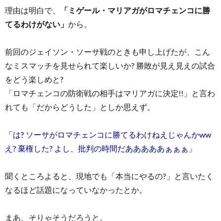
理由は明白で、
「ミゲール・マリアガがロマチェンコに勝
てるわけがない」
から。
前回のジェイソン・ソーサ戦のときも申し上げたが、こん
なミスマッチを見せられて楽しいか? 勝敗が見え見えの試合
をどう楽しめと?
「ロマチェンコの防衛戦の相手はマリアガに決定!!」と言わ
れても「だからどうした」としか思えず。
「は? ソーサがロマチェンコに勝てるわけねえじゃんかww
え? 棄権した? よし、批判の時間だあああああぁぁぁ」
聞くところよると、現地でも「本当にやるの?」と言いたく
なるほど話題になっていなかったとか。
まあ、そりゃそうだろうと。