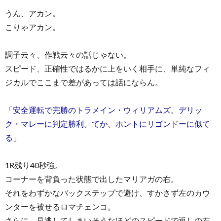
うん、アカン。
こりゃアカン。
調子云々、作戦云々の話じゃない。
スピード、正確性ではるかに上をいく相手に、単純なフィ
ジカルでここまで差があっては話にならん。
「安全運転で完勝のトラメイン・ウィリアムズ。デリッ
ク・マレーに判定勝利。てか、ホントにリゴンドーに似て
る」
1R残り40秒強。
コーナーを背負った状態で出したマリアガの右。
それをわずかなバックステップで避け、すかさず左のカウ
ンターを被せるロマチェンコ。
さらに、見逃してしまいそうなほどのスピードで返しの右