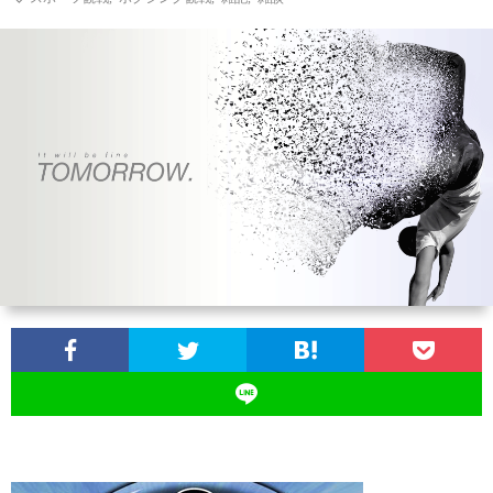
ン
ン
マ
ャ
ホ
ナ
グ
ン
ラ
ー
ッ
観
ガ・
リ
ム
プ
戦
ド
ー
ラ
マ