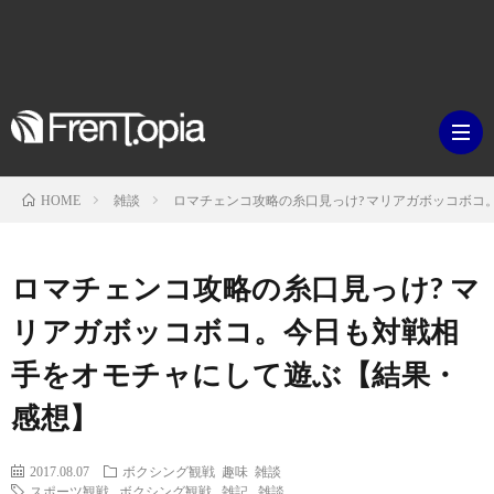
雑談
ロマチェンコ攻略の糸口見っけ? マリアガボッコボ
HOME
ブ
ロマチェンコ攻略の糸口見っけ? マ
ロ
既
リアガボッコボコ。今日も対戦相
手をオモチャにして遊ぶ【結果・
グ
刊
ボ
感想】
ラ
ク
映
2017.08.07
ボクシング観戦
趣味
雑談
イ
シ
スポーツ観戦
,
ボクシング観戦
,
雑記
,
雑談
画・
ギ