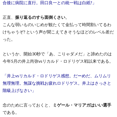
合後に病院に直行。田口良一との統一戦は白紙?」
正直、
振り返るのすら面倒くさい
。
こんな弱いものいじめが観たくて金払って時間割いてるわ
けちゃうぞ? という声が聞こえてきそうなほどのレベル差だ
った。
というか、開始30秒で「あ、こりゃダメだ」と諦めたのは
今年5月の井上尚弥vsリカルド・ロドリゲス戦以来である。
「井上vsリカルド・ロドリゲス感想。だーめだ、ムリムリ
無理無理。無謀な挑戦お疲れロドリゲス。井上はさっさと
階級上げなさい」
念のために言っておくと、
ミゲール・マリアガはいい選手
である。