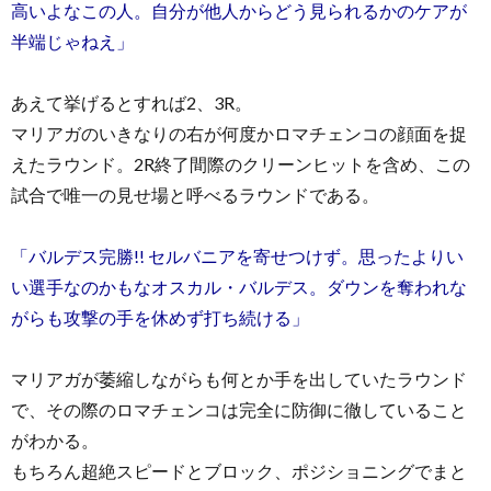
高いよなこの人。自分が他人からどう見られるかのケアが
半端じゃねえ」
あえて挙げるとすれば2、3R。
マリアガのいきなりの右が何度かロマチェンコの顔面を捉
えたラウンド。2R終了間際のクリーンヒットを含め、この
試合で唯一の見せ場と呼べるラウンドである。
「バルデス完勝!! セルバニアを寄せつけず。思ったよりい
い選手なのかもなオスカル・バルデス。ダウンを奪われな
がらも攻撃の手を休めず打ち続ける」
マリアガが萎縮しながらも何とか手を出していたラウンド
で、その際のロマチェンコは完全に防御に徹していること
がわかる。
もちろん超絶スピードとブロック、ポジショニングでまと