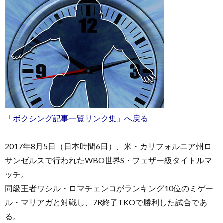
お
問
「ボクシング記事一覧リンク集」へ戻る
い
2017年8月5日（日本時間6日）、米・カリフォルニア州ロ
合
サンゼルスで行われたWBO世界S・フェザー級タイトルマ
ッチ。
わ
同級王者ワシル・ロマチェンコがランキング10位のミゲー
ル・マリアガと対戦し、7R終了TKOで勝利した試合であ
せ
る。