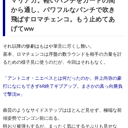
マリアガ。軽いパンチをガードの間
から通し、パワフルなパンチで吹き
飛ばすロマチェンコ。もう止めてあ
げてww
それ以降の惨劇はもはや筆舌に尽くし難い。
基本、ロマチェンコは序盤の数ラウンドを相手の力量を計
るための様子見に使うのだが、今回はそれもなく。
「アントニオ・ニエベスとは何だったのか。井上尚弥の豪
打になにもできず6R終了ギブアップ。まさかの真っ向勝負
で撃沈w」
曲芸のようなサイドステップはほとんど見せず、極端な前
傾姿勢でゴンゴン前に出る。
時おり被弾もするが、まったく気にするそぶりも見せな