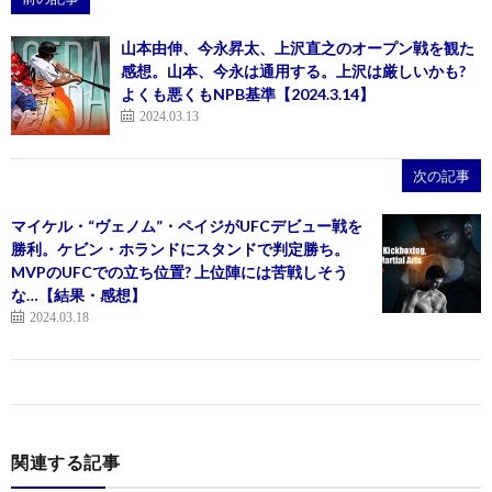
山本由伸、今永昇太、上沢直之のオープン戦を観た
感想。山本、今永は通用する。上沢は厳しいかも?
よくも悪くもNPB基準【2024.3.14】
2024.03.13
次の記事
マイケル・“ヴェノム”・ペイジがUFCデビュー戦を
勝利。ケビン・ホランドにスタンドで判定勝ち。
MVPのUFCでの立ち位置? 上位陣には苦戦しそう
な…【結果・感想】
2024.03.18
関連する記事