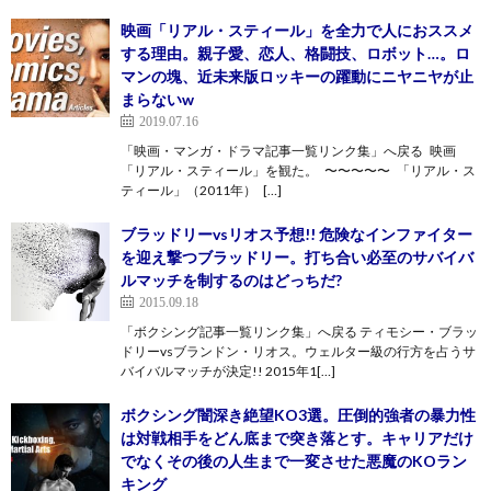
映画「リアル・スティール」を全力で人におススメ
する理由。親子愛、恋人、格闘技、ロボット…。ロ
マンの塊、近未来版ロッキーの躍動にニヤニヤが止
まらないw
2019.07.16
「映画・マンガ・ドラマ記事一覧リンク集」へ戻る 映画
「リアル・スティール」を観た。 〜〜〜〜〜 「リアル・ス
ティール」（2011年） […]
ブラッドリーvsリオス予想!! 危険なインファイター
を迎え撃つブラッドリー。打ち合い必至のサバイバ
ルマッチを制するのはどっちだ?
2015.09.18
「ボクシング記事一覧リンク集」へ戻る ティモシー・ブラッ
ドリーvsブランドン・リオス。ウェルター級の行方を占うサ
バイバルマッチが決定!! 2015年1[…]
ボクシング闇深き絶望KO3選。圧倒的強者の暴力性
は対戦相手をどん底まで突き落とす。キャリアだけ
でなくその後の人生まで一変させた悪魔のKOラン
キング