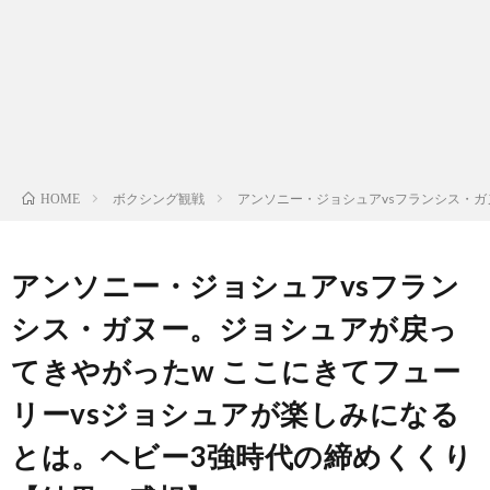
ン
ン
マ
ャ
ホ
ナ
グ
ン
ラ
ー
ッ
観
ガ・
リ
ム
ボクシング観戦
アンソニー・ジョシュアvsフランシス・ガ
HOME
プ
戦
ド
ー
ラ
アンソニー・ジョシュアvsフラン
シス・ガヌー。ジョシュアが戻っ
マ
てきやがったw ここにきてフュー
リーvsジョシュアが楽しみになる
とは。ヘビー3強時代の締めくくり