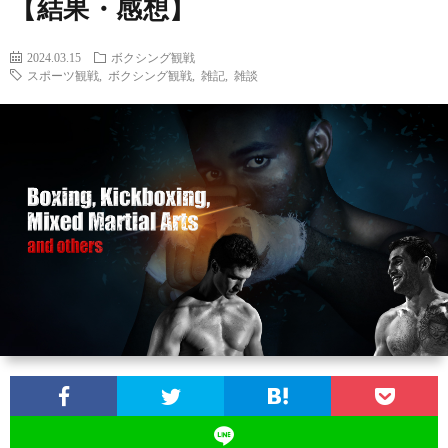
【結果・感想】
2024.03.15
ボクシング観戦
スポーツ観戦
,
ボクシング観戦
,
雑記
,
雑談
お
問
い
合
わ
せ