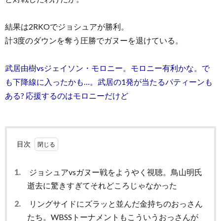
結果は2RKOでジョシュアが勝利。
計3度のダウンを奪う圧勝でガヌーを退けている。
武居由樹vsジェイソン・モロニー。モロニー有利かな。で
も下降線に入ったかも…。武居の1発が当たるパティーンも
ある? 応援するのはモロニーだけど
目次
1.
ジョシュアvsガヌー戦をようやく視聴。鳥山明氏
逝去に驚きすぎてそれどころじゃなかった
2.
リングサイドにズラッと並んだ金持ちのおっさん
たち。WBSSトーナメントもこういうおっさんが