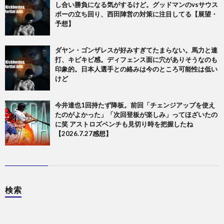
し合い勝負になる気がするけど。グッドマンのvsサウス
ポーの立ち回り、西田陣営の対策に注目してる【展望・
予想】
ダヤン・ゴンザレスが好みすぎてたまらない。馬力と連
打、キビキビ感。ディフェンス面に穴がありそうなのも
印象的。日本人選手との絡みは今のところ可能性は低い
けど
今井達也1回持たず降板。前回「チェンジアップを使え
たのがよかった」「次回登板が楽しみ」ってほざいたの
に笑 アストロズベンチも見切り時を把握したね
【2026.7.27感想】
検索