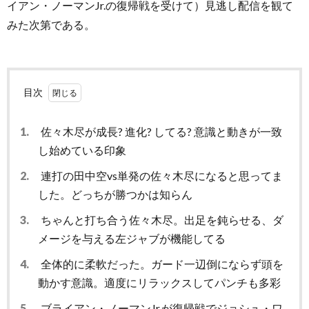
イアン・ノーマンJr.の復帰戦を受けて）見逃し配信を観て
みた次第である。
目次
1.
佐々木尽が成長? 進化? してる? 意識と動きが一致
し始めている印象
2.
連打の田中空vs単発の佐々木尽になると思ってま
した。どっちが勝つかは知らん
3.
ちゃんと打ち合う佐々木尽。出足を鈍らせる、ダ
メージを与える左ジャブが機能してる
4.
全体的に柔軟だった。ガード一辺倒にならず頭を
動かす意識。適度にリラックスしてパンチも多彩
5.
ブライアン・ノーマンJr.が復帰戦でジョシュ・ワ