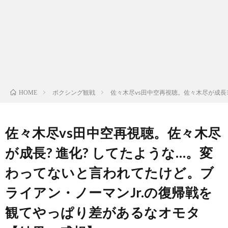
ン
ン
マ
ャ
ホ
ナ
グ
ン
ラ
ー
ッ
観
ガ・
リ
ム
ボクシング観戦
佐々木尽vs田中空再視聴。佐々木尽が成長
HOME
プ
戦
ド
ー
ラ
佐々木尽vs田中空再視聴。佐々木尽
が成長? 進化? してたような…。変
マ
わってないと言われてたけど。ブ
ライアン・ノーマンJr.の復帰戦を
観てやっぱり差があるなオモタ