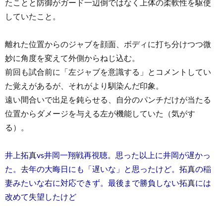
たことと防御がガード一辺倒ではなく上体の柔軟性を駆使
していたこと。
離れた位置からのジャブを顔面、ボディに打ち分けつつ微
妙に角度を変えて外側からねじ込む。
前回も試合前に「左ジャブを意識する」とコメントしてい
た覚えがあるが、それがより馴染んだ印象。
遠い間合いで出足を鈍らせる、自分のパンチだけが当たる
位置からダメージを与える左が機能していた（気がす
る）。
井上拓真vs井岡一翔戦再視聴。思った以上に井岡が遅かっ
た。去年の大晦日にも「遅いな」と思ったけど。拓真の稲
妻みたいな右に対応できず。最後まで勝負しない拓真には
改めて失望したけど