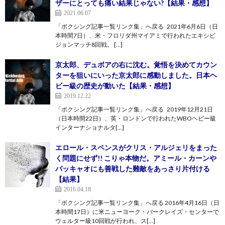
ザーにとっても痛い結果じゃない?【結果・感想】
2021.06.07
「ボクシング記事一覧リンク集」へ戻る 2021年6月6日（日
本時間7日）、米・フロリダ州マイアミで行われたエキシビ
ジョンマッチ8回戦。 […]
京太郎、デュボアの右に沈む。覚悟を決めてカウン
ターを狙いにいった京太郎に感動しました。日本ヘ
ビー級の歴史が動いた【結果・感想】
2019.12.22
「ボクシング記事一覧リンク集」へ戻る 2019年12月21日
（日本時間22日）、英・ロンドンで行われたWBOヘビー級
インターナショナルタ[…]
エロール・スペンスがクリス・アルジェリをまった
く問題にせず!! こりゃ本物だ。アミール・カーンや
パッキャオにも善戦した難敵をあっさり片付ける
【結果】
2016.04.18
「ボクシング記事一覧リンク集」へ戻る 2016年4月16日（日
本時間17日）に米ニューヨーク・バークレイズ・センターで
ウェルター級10回戦が行われ、ス[…]