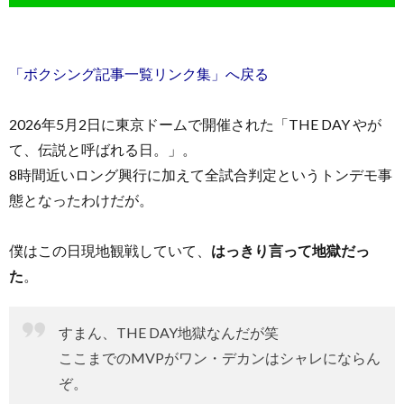
「ボクシング記事一覧リンク集」へ戻る
2026年5月2日に東京ドームで開催された「THE DAY やが
て、伝説と呼ばれる日。」。
8時間近いロング興行に加えて全試合判定というトンデモ事
態となったわけだが。
僕はこの日現地観戦していて、
はっきり言って地獄だっ
た
。
すまん、THE DAY地獄なんだが笑
ここまでのMVPがワン・デカンはシャレにならん
ぞ。