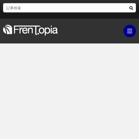
ブ
ロ
既
グ
刊
ボ
ラ
ク
映
イ
シ
画・
ギ