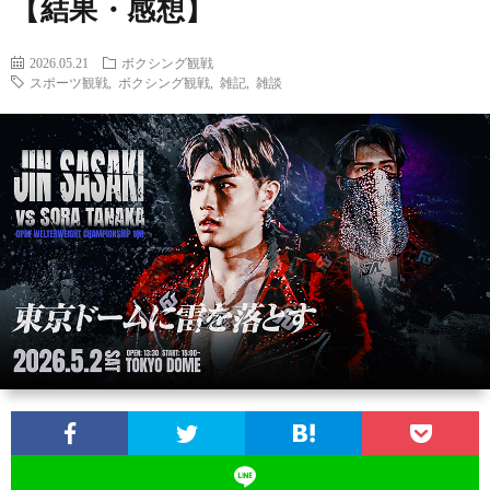
【結果・感想】
2026.05.21
ボクシング観戦
スポーツ観戦
,
ボクシング観戦
,
雑記
,
雑談
お
問
い
合
わ
せ