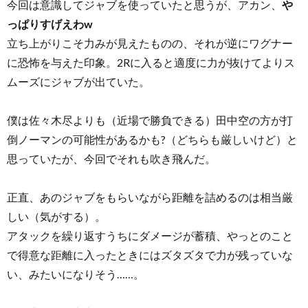
今回は意識してジャブを使っていたと思うが、アカン、
や
っぱりすげえわw
立ち上がりこそ力みが見えたものの、それが逆にワグナー
に恐怖を与えた印象。2Rに入ると適度に力が抜けてよりス
ムーズにジャブが出ていた。
僕は佐々木尽よりも（近場で勝負できる）田中空の方が打
倒ノーマンの可能性があるかも?（どちらも厳しいけど）と
思っていたが、今回でそれも吹き飛んだ。
正直、あのジャブをもらいながら距離を詰めるのは相当厳
しい（気がする）。
アタックを繰り返すうちにダメージが蓄積、やっとのこと
で得意な距離に入ったときにはズタズタで力が残っていな
い、みたいになりそう……。