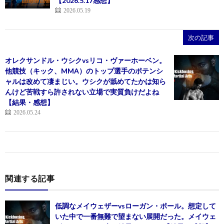
【2026.5.17感想】
2026.05.19
次の記事
オレクサンドル・ウシクvsリコ・ヴァーホーベン。
他競技（キック、MMA）のトップ選手のポテンシ
ャルは改めて凄まじい。ウシクが舐めてたかは知ら
んけど苦戦すら許されない立場で実質負けだよね
【結果・感想】
2026.05.24
関連する記事
低調なメイウェザーvsローガン・ポール。想定して
いた中で一番無難で望まない展開だった。メイウェ