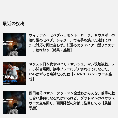
最近の投稿
ウィリアム・セペダvsラモント・ローチ。サウスポーの
連打型のセペダ。シャクールでも手を焼いた連打にロー
チは対応が間に合わず。低重心のファイター型サウスポ
ー、結構好き【結果・感想】
ネクスト日本代表vsパリ・サンジェルマン現地観戦。ヌ
ルい試合展開、接待プレーにブチ切れそうになった。
PSGはずっと余裕だったね【2026.8.5ハンドボール感
想】
西田凌佑vsサム・グッドマン全然わからんな。前手の差
し合い勝負になる気がするけど。グッドマンのvsサウス
ポーの立ち回り、西田陣営の対策に注目してる【展望・
予想】