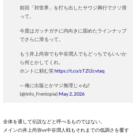
前回「対世界」を打ち出したサウジ興行でクソ滑
って。
今度はガッチガチに内向きに固めたラインナップ
でさらに滑るって。
もう井上尚弥でも中谷潤人でもどっちでもいいか
ら何とかしてくれ。
ホントに頼む笑
https://t.co/zTZI2cvtaq
— 俺に出版とかマジ無理じゃね?
(@Info_Frentopia)
May 2, 2026
全体を通して伝説などと呼べるものではない。
メインの井上尚弥vs中谷潤人戦もそれまでの低調さを覆す