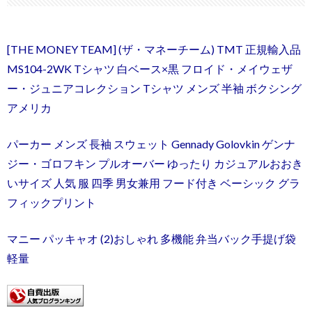
[THE MONEY TEAM] (ザ・マネーチーム) TMT 正規輸入品
MS104-2WK Tシャツ 白ベース×黒 フロイド・メイウェザ
ー・ジュニアコレクション Tシャツ メンズ 半袖 ボクシング
アメリカ
パーカー メンズ 長袖 スウェット Gennady Golovkin ゲンナ
ジー・ゴロフキン プルオーバー ゆったり カジュアルおおき
いサイズ 人気 服 四季 男女兼用 フード付き ベーシック グラ
フィックプリント
マニー パッキャオ (2)おしゃれ 多機能 弁当バック手提げ袋
軽量