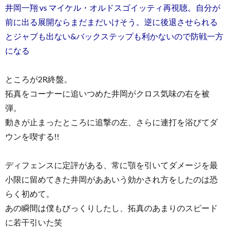
井岡一翔 vs マイケル・オルドスゴイッティ再視聴。自分が
前に出る展開ならまだまだいけそう。逆に後退させられる
とジャブも出ない&バックステップも利かないので防戦一方
になる
ところが2R終盤。
拓真をコーナーに追いつめた井岡がクロス気味の右を被
弾。
動きが止まったところに追撃の左、さらに連打を浴びてダ
ウンを喫する!!
ディフェンスに定評がある、常に顎を引いてダメージを最
小限に留めてきた井岡がああいう効かされ方をしたのは恐
らく初めて。
あの瞬間は僕もびっくりしたし、拓真のあまりのスピード
に若干引いた笑