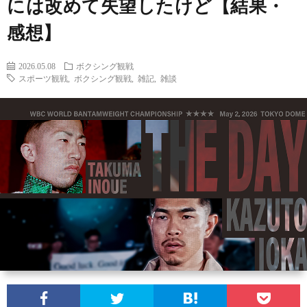
には改めて失望したけど【結果・
感想】
ン
ン
マ
ャ
ホ
2026.05.08
ボクシング観戦
ナ
グ
ン
ラ
ー
スポーツ観戦
,
ボクシング観戦
,
雑記
,
雑談
ッ
観
ガ・
リ
ム
プ
戦
ド
ー
ラ
マ