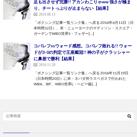
足も出させず完勝!! アカンわこりゃww 強さが極ま
り、チートっぷりが止まらない【結果】
2016.06.13
「ボクシング記事一覧リンク集」へ戻る 2016年6月11日（日
本時間12日）、米・ニューヨークのマディソン・スクエア・
ガーデンでWBO世界S・フェザー[…]
コバレフvsウォード感想。コバレフ敗れる!! ウォー
ドが3-0の判定で王座戴冠!! 神の子がクラッシャー
に鼻差で勝利【結果】
2016.11.20
「ボクシング記事一覧リンク集」へ戻る 2016年11月19日
（日本時間20日）に米・ネバダ州ラスベガスで行われた
WBA、IBF、WBO世界L・ヘビー級[…]