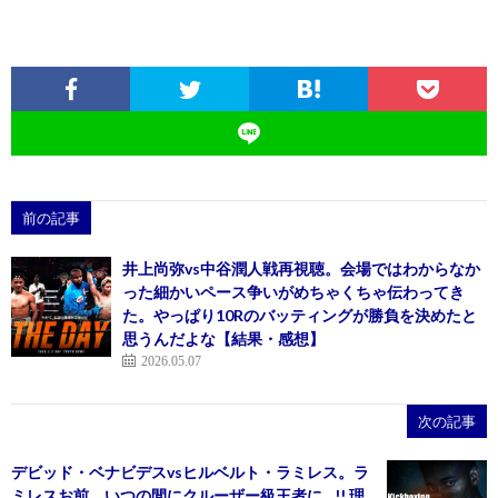
前の記事
井上尚弥vs中谷潤人戦再視聴。会場ではわからなか
った細かいペース争いがめちゃくちゃ伝わってき
た。やっぱり10Rのバッティングが勝負を決めたと
思うんだよな【結果・感想】
2026.05.07
次の記事
デビッド・ベナビデスvsヒルベルト・ラミレス。ラ
ミレスお前、いつの間にクルーザー級王者に…!! 理