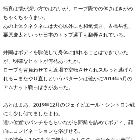
拓真は懐が深い方ではないが、ロープ際での体さばきがめ
ちゃくちゃうまい。
あの上体クネクネには天心以外にも和氣慎吾、古橋岳也、
栗原慶太といった日本のトップ選手も翻弄されている。
井岡はボディを駆使して身体に触れることはできていた
が、明確なヒットが何発あったか。
ロープを背負わせても近場で空転させられスルっと逃げら
れる→またやり直しというパターンは確かに2014年5月の
アムナット戦っぽさがあった。
あとはまあ、2019年12月のジェイビエール・シントロン戦
にも少し似てましたよね。
遠い位置でパンチをもらいながら距離を詰めてボディ、顔
面にコンビネーションを浴びせる。
あの試合も3-0の判定で勝利したものの、実はかなり苦労し