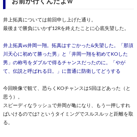
お前が行くんだよw
井上拓真については前回申し上げた通り。
最後まで勝負にいかず12Rを終えたことに心底失望した。
井上拓真vs井岡一翔。拓真はすごかった&失望した。「那須
川天心に初めて勝った男」と「井岡一翔を初めてKOした
男」の称号をダブルで得るチャンスだったのに。「やが
て、伝説と呼ばれる日。」に普通に防衛してどうする
今回映像で観て、恐らくKOチャンスは5回ほどあった（と
思う）。
スピーディなラッシュで井岡が亀になり、もう一押しすれ
ばいけるのでは? というタイミングでスルスルッと距離を取
る。