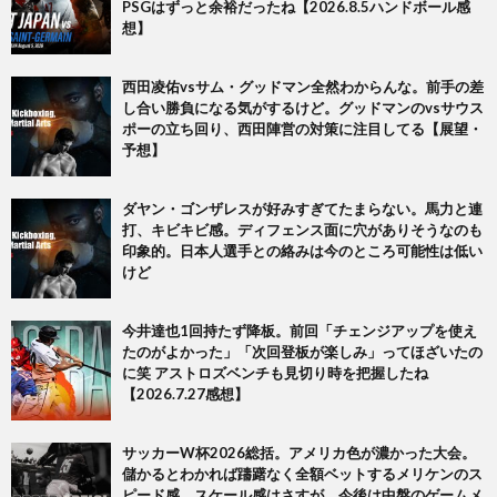
PSGはずっと余裕だったね【2026.8.5ハンドボール感
想】
西田凌佑vsサム・グッドマン全然わからんな。前手の差
し合い勝負になる気がするけど。グッドマンのvsサウス
ポーの立ち回り、西田陣営の対策に注目してる【展望・
予想】
ダヤン・ゴンザレスが好みすぎてたまらない。馬力と連
打、キビキビ感。ディフェンス面に穴がありそうなのも
印象的。日本人選手との絡みは今のところ可能性は低い
けど
今井達也1回持たず降板。前回「チェンジアップを使え
たのがよかった」「次回登板が楽しみ」ってほざいたの
に笑 アストロズベンチも見切り時を把握したね
【2026.7.27感想】
サッカーW杯2026総括。アメリカ色が濃かった大会。
儲かるとわかれば躊躇なく全額ベットするメリケンのス
ピード感、スケール感はさすが。今後は中盤のゲームメ