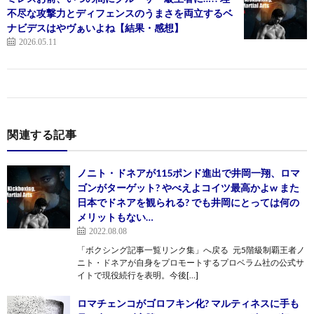
不尽な攻撃力とディフェンスのうまさを両立するベ
ナビデスはやヴぁいよね【結果・感想】
2026.05.11
関連する記事
ノニト・ドネアが115ポンド進出で井岡一翔、ロマ
ゴンがターゲット? やべえよコイツ最高かよw また
日本でドネアを観られる? でも井岡にとっては何の
メリットもない…
2022.08.08
「ボクシング記事一覧リンク集」へ戻る 元5階級制覇王者ノ
ニト・ドネアが自身をプロモートするプロベラム社の公式サ
イトで現役続行を表明。今後[…]
ロマチェンコがゴロフキン化? マルティネスに手も