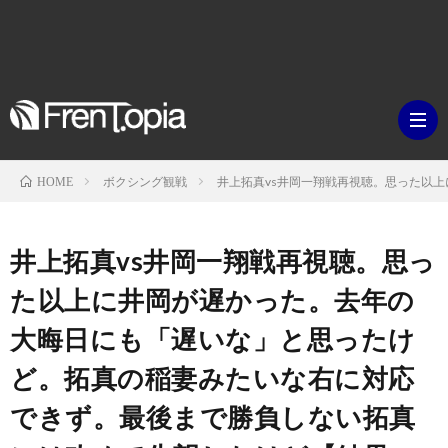
ボクシング観戦
井上拓真vs井岡一翔戦再視聴。思った以
HOME
ブ
井上拓真vs井岡一翔戦再視聴。思っ
ロ
既
た以上に井岡が遅かった。去年の
大晦日にも「遅いな」と思ったけ
グ
刊
ボ
ど。拓真の稲妻みたいな右に対応
ラ
ク
映
できず。最後まで勝負しない拓真
イ
シ
画・
ギ