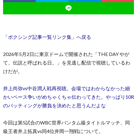
「ボクシング記事一覧リンク集」へ戻る
お
2026年5月2日に東京ドームで開催された「THE DAY やが
問
て、伝説と呼ばれる日。」を見逃し配信で視聴しているわ
けだが。
い
井上尚弥vs中谷潤人戦再視聴。会場ではわからなかった細
合
かいペース争いがめちゃくちゃ伝わってきた。やっぱり10R
のバッティングが勝負を決めたと思うんだよな
わ
今回は第5試合のWBC世界バンタム級タイトルマッチ、同
せ
級王者井上拓真vs同4位井岡一翔戦について。