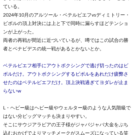
ている。
2024年10月のアルツール・ベテルビエフvsディミトリー・
ビボルの頂上対決には上と下で同時に漏らすほどテンショ
ンが上がった。
両者の再戦が間近に近づいているが、噂ではこの試合の勝
者とベナビデスの統一戦があるとかないとか。
ベテルビエフ相手にアウトボクシングで逃げ切ったのはビ
ボルだけ。アウトボクシングするビボルをあれだけ疲弊さ
せたのはベテルビエフだけ。頂上決戦過ぎてヨダレが止ま
らないw
L・ヘビー級はヘビー級やウェルター級のような人気階級で
はない分ビッグマッチも決まりやすい。
そこにサウジアラビアの王子様がジャバジャバ大金をぶち
込むおかげでよりマッチメークがスムーズになっている笑