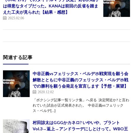
は得意なタイプだった。KANAは前回の反省を踏ま
えた工夫が見られた【結果・感想】
2025.02.06
関連する記事
中谷正義vsフェリックス・ベルデホ戦実現を願う会
解散とともに中谷正義のフェリックス・ベルデホ戦
での勝利を願う会発足を宣言します【予想・展望】
2020.12.02
「ボクシング記事一覧リンク集」へ戻る 決定間近か? と言わ
れていた試合が正式発表された。 中谷正義vsフェリック
ス・ベルデ[…]
村田諒太はGGGかカネロ? いやいや、ブラント
Vol.3→返上→アンドラーデにしとけって。WBO王