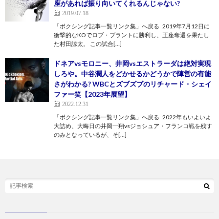
座があれば振り向いてくれるんじゃない?
2019.07.18
「ボクシング記事一覧リンク集」へ戻る 2019年7月12日に
衝撃的なKOでロブ・ブラントに勝利し、王座奪還を果たし
た村田諒太。 この試合[…]
ドネアvsモロニー、井岡vsエストラーダは絶対実現
しろや。中谷潤人をどかせるかどうかで陣営の有能
さがわかる? WBCとズブズブのリチャード・シェイ
ファー笑【2023年展望】
2022.12.31
「ボクシング記事一覧リンク集」へ戻る 2022年もいよいよ
大詰め、大晦日の井岡一翔vsジョシュア・フランコ戦を残す
のみとなっているが、そ[…]