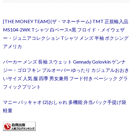
[THE MONEY TEAM] (ザ・マネーチーム) TMT 正規輸入品
MS104-2WK Tシャツ 白ベース×黒 フロイド・メイウェザ
ー・ジュニアコレクション Tシャツ メンズ 半袖 ボクシング
アメリカ
パーカー メンズ 長袖 スウェット Gennady Golovkin ゲンナ
ジー・ゴロフキン プルオーバー ゆったり カジュアルおおき
いサイズ 人気 服 四季 男女兼用 フード付き ベーシック グラ
フィックプリント
マニー パッキャオ (2)おしゃれ 多機能 弁当バック手提げ袋
軽量