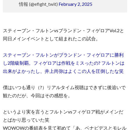
情報 (@efight_twit)
February 2, 2025
スティーブン・フルトンvsブランドン・フィゲロアVol.2と
同日メインイベントとして組まれたこの試合。
スティーブン・フルトンがブランドン・フィゲロアに勝利
し2階級制覇。フィゲロアは作戦をミスったの? フルトンは
出来がよかったし、井上尚弥はよくこの人を圧倒したな笑
僕はいつも通り（?）リアルタイム視聴はできずに後追いで
観たのだが、今回はその感想を。
というより実を言うとフルトンvsフィゲロア戦がメインだ
とばかり思っていた笑
WOWOWの番組表を見て初めて「あ、ベナビデスとモレル