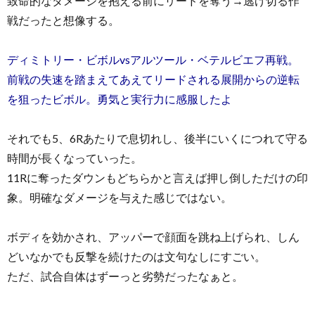
致命的なダメージを抱える前にリードを奪う→逃げ切る作
戦だったと想像する。
ディミトリー・ビボルvsアルツール・ベテルビエフ再戦。
前戦の失速を踏まえてあえてリードされる展開からの逆転
を狙ったビボル。勇気と実行力に感服したよ
それでも5、6Rあたりで息切れし、後半にいくにつれて守る
時間が長くなっていった。
11Rに奪ったダウンもどちらかと言えば押し倒しただけの印
象。明確なダメージを与えた感じではない。
ボディを効かされ、アッパーで顔面を跳ね上げられ、しん
どいなかでも反撃を続けたのは文句なしにすごい。
ただ、試合自体はずーっと劣勢だったなぁと。