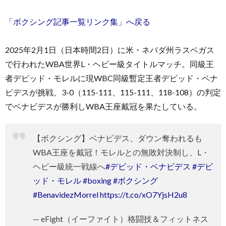
「ボクシング記事一覧リンク集」へ戻る
2025年2月1日（日本時間2日）に米・ネバダ州ラスベガス
で行われたWBA世界L・ヘビー級タイトルマッチ。同級王
お
者デビッド・モレルに現WBC同級暫定王者デビッド・ベナ
ビデスが挑戦、3-0（115-111、115-111、118-108）の判定
問
でベナビデスが勝利しWBA王座戴冠を果たしている。
い
【ボクシング】ベナビデス、ダウン奪われるも
WBA王座を戴冠！モレルとの無敗対決制し、L・
合
ヘビー級統一戦線へ
#デビッド・ベナビデス
#デビ
ッド・モレル
#boxing
#ボクシング
わ
#BenavidezMorrel
https://t.co/xO7YjsH2u8
せ
— eFight（イーファイト）格闘技＆フィットネス