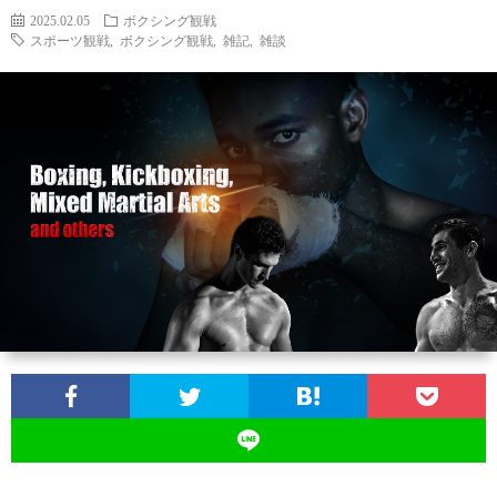
2025.02.05
ボクシング観戦
スポーツ観戦
,
ボクシング観戦
,
雑記
,
雑談
ン
ン
マ
ャ
ホ
ナ
グ
ン
ラ
ー
ッ
観
ガ・
リ
ム
プ
戦
ド
ー
ラ
マ