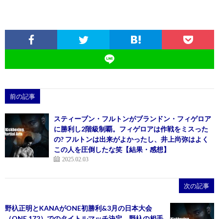
前の記事
スティーブン・フルトンがブランドン・フィゲロア
に勝利し2階級制覇。フィゲロアは作戦をミスった
の? フルトンは出来がよかったし、井上尚弥はよく
この人を圧倒したな笑【結果・感想】
2025.02.03
次の記事
野杁正明とKANAがONE初勝利&3月の日本大会
（ONE 172）でのタイトルマッチ決定。野杁の相手