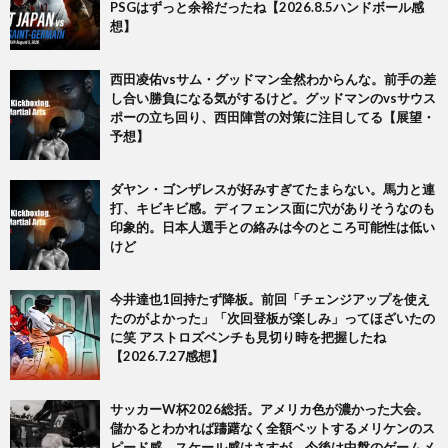
PSGはずっと余裕だったね【2026.8.5ハンドボール感
想】
西田凌佑vsサム・グッドマン全然わからんな。前手の差
し合い勝負になる気がするけど。グッドマンのvsサウス
ポーの立ち回り、西田陣営の対策に注目してる【展望・
予想】
ダヤン・ゴンザレスが好みすぎてたまらない。馬力と連
打、キビキビ感。ディフェンス面に穴がありそうなのも
印象的。日本人選手との絡みは今のところ可能性は低い
けど
今井達也1回持たず降板。前回「チェンジアップを使え
たのがよかった」「次回登板が楽しみ」ってほざいたの
に笑 アストロズベンチも見切り時を把握したね
【2026.7.27感想】
サッカーW杯2026総括。アメリカ色が濃かった大会。
儲かるとわかれば躊躇なく全額ベットするメリケンのス
ピード感、スケール感はさすが。今後は中盤のゲームメ