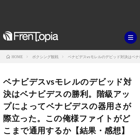
ボクシング観戦
ベナビデスvsモレルのデビッド対決はベ
HOME
ブ
ベナビデスvsモレルのデビッド対
ロ
既
決はベナビデスの勝利。階級アッ
プによってベナビデスの器用さが
グ
刊
ボ
際立った。この俺様ファイトがど
ラ
ク
映
こまで通用するか【結果・感想】
イ
シ
画・
ギ