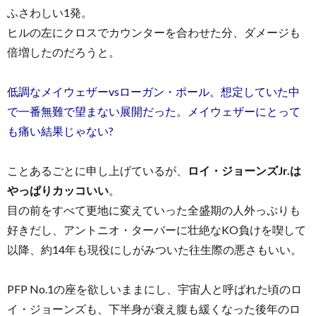
ふさわしい1発。
ヒルの左にクロスでカウンターを合わせた分、ダメージも
倍増したのだろうと。
低調なメイウェザーvsローガン・ポール。想定していた中
で一番無難で望まない展開だった。メイウェザーにとって
も痛い結果じゃない?
ことあるごとに申し上げているが、
ロイ・ジョーンズJr.は
やっぱりカッコいい
。
目の前をすべて更地に変えていった全盛期の人外っぷりも
好きだし、アントニオ・ターバーに壮絶なKO負けを喫して
以降、約14年も現役にしがみついた往生際の悪さもいい。
PFP No.1の座を欲しいままにし、宇宙人と呼ばれた頃のロ
イ・ジョーンズも、下半身が衰え腹も緩くなった後年のロ