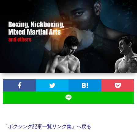
お
問
い
合
わ
せ
「ボクシング記事一覧リンク集」へ戻る