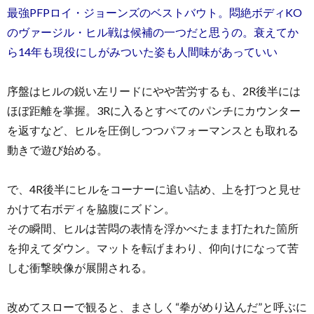
最強PFPロイ・ジョーンズのベストバウト。悶絶ボディKO
のヴァージル・ヒル戦は候補の一つだと思うの。衰えてか
ら14年も現役にしがみついた姿も人間味があっていい
序盤はヒルの鋭い左リードにやや苦労するも、2R後半には
ほぼ距離を掌握。3Rに入るとすべてのパンチにカウンター
を返すなど、ヒルを圧倒しつつパフォーマンスとも取れる
動きで遊び始める。
で、4R後半にヒルをコーナーに追い詰め、上を打つと見せ
かけて右ボディを脇腹にズドン。
その瞬間、ヒルは苦悶の表情を浮かべたまま打たれた箇所
を抑えてダウン。マットを転げまわり、仰向けになって苦
しむ衝撃映像が展開される。
改めてスローで観ると、まさしく“拳がめり込んだ”と呼ぶに