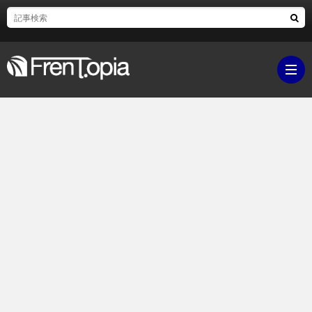
ブ
ロ
既
グ
刊
ボ
ラ
ク
映
イ
シ
画・
ギ