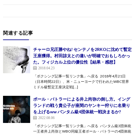
関連する記事
チャーロ兄圧勝やね! センテノを2RKOに沈めて暫定
王座獲得。村田諒太との違いが明確でおもしろかっ
た。フィジカル上位の優位性【結果・感想】
2018.04.23
「ボクシング記事一覧リンク集」へ戻る 2018年4月21日
（日本時間22日）、米・ニューヨークで行われたWBC世界
ミドル級暫定王座決定戦[…]
ポール・バトラーによる井上尚弥の倒し方。イング
ランドの戦う貴公子が座間のヤンキー狩りに名乗り
を上げるww バンタム級4団体統一戦決まるか?
2022.08.06
「ボクシング記事一覧リンク集」へ戻る バンタム級3団体統
一王者井上尚弥とWBO同級王者ポール・バトラーの4団体統