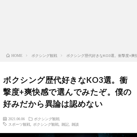
ン
ン
マ
ャ
ホ
ナ
グ
ン
ラ
ー
ッ
観
ガ・
リ
ム
ボクシング観戦
ボクシング歴代好きなKO3選。衝撃度+
HOME
プ
戦
ド
ー
ラ
ボクシング歴代好きなKO3選。衝
撃度+爽快感で選んでみたぞ。僕の
マ
好みだから異論は認めない
2021.06.06
ボクシング観戦
スポーツ観戦
,
ボクシング観戦
,
雑記
,
雑談