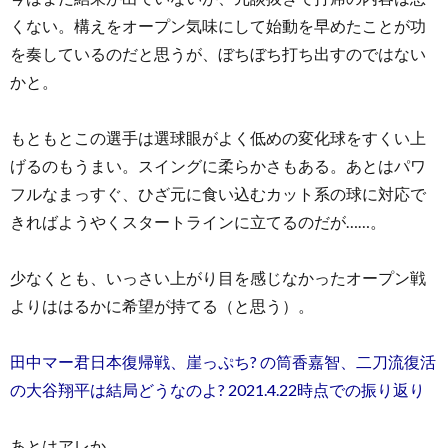
くない。構えをオープン気味にして始動を早めたことが功
を奏しているのだと思うが、ぼちぼち打ち出すのではない
かと。
もともとこの選手は選球眼がよく低めの変化球をすくい上
げるのもうまい。スイングに柔らかさもある。あとはパワ
フルなまっすぐ、ひざ元に食い込むカット系の球に対応で
きればようやくスタートラインに立てるのだが……。
少なくとも、いっさい上がり目を感じなかったオープン戦
よりははるかに希望が持てる（と思う）。
田中マー君日本復帰戦、崖っぷち? の筒香嘉智、二刀流復活
の大谷翔平は結局どうなのよ? 2021.4.22時点での振り返り
あとはアレか。