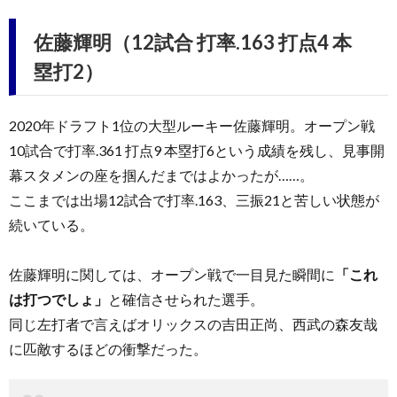
佐藤輝明（12試合 打率.163 打点4 本
塁打2）
2020年ドラフト1位の大型ルーキー佐藤輝明。オープン戦
10試合で打率.361 打点9 本塁打6という成績を残し、見事開
幕スタメンの座を掴んだまではよかったが……。
ここまでは出場12試合で打率.163、三振21と苦しい状態が
続いている。
佐藤輝明に関しては、オープン戦で一目見た瞬間に
「これ
は打つでしょ」
と確信させられた選手。
同じ左打者で言えばオリックスの吉田正尚、西武の森友哉
に匹敵するほどの衝撃だった。