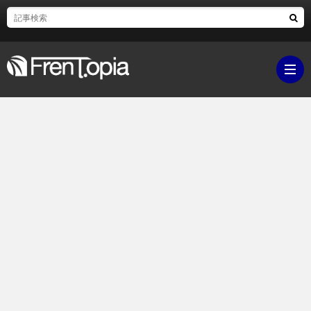
ブ
ロ
既
グ
刊
ボ
ラ
ク
映
イ
シ
画・
ギ