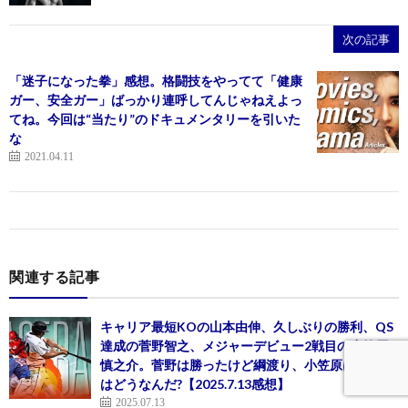
次の記事
「迷子になった拳」感想。格闘技をやってて「健康
ガー、安全ガー」ばっかり連呼してんじゃねえよっ
てね。今回は“当たり”のドキュメンタリーを引いた
な
2021.04.11
関連する記事
キャリア最短KOの山本由伸、久しぶりの勝利、QS
達成の菅野智之、メジャーデビュー2戦目の小笠原
慎之介。菅野は勝ったけど綱渡り、小笠原は…これ
はどうなんだ?【2025.7.13感想】
2025.07.13