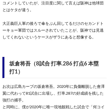
コメントしていたが、注目度に関して言えば阪神は他球団
とはケタが違う。
大正義巨人軍の後ろで傘をぶん回してるだけのセカンドト
ーキョー軍団ではスルーされていたことが、阪神では見逃
してくれないというケースがザラにあると想像する。
坂倉将吾（8試合 打率.286 打点6 本塁
打1）
お次は広島カープの坂倉将吾。2020年に負傷離脱した會澤
翼に代わって81試合に出場し、打率.287の好成績を残した
強打の捕手。
と同時に、僕が2020年に唯一現地観戦した試合で「何コイ