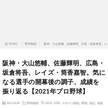
ン
ン
マ
ャ
ホ
ナ
グ
ン
ラ
ー
ッ
観
ガ・
リ
ム
野球観戦
阪神・大山悠輔、佐藤輝明、広島・坂倉将吾、レ
HOME
プ
戦
ド
ー
ラ
阪神・大山悠輔、佐藤輝明、広島・
坂倉将吾、レイズ・筒香嘉智。気に
マ
なる選手の開幕後の調子、成績を
振り返る【2021年プロ野球】
2021.04.09
野球観戦
MLB
,
NPB
,
スポーツ観戦
,
野球
,
雑記
,
雑談