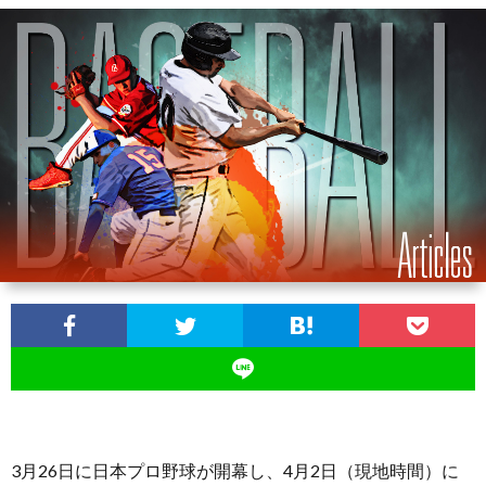
お
問
い
合
わ
せ
3月26日に日本プロ野球が開幕し、4月2日（現地時間）に