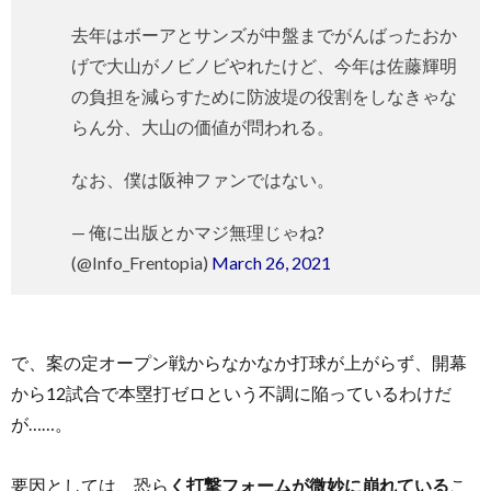
去年はボーアとサンズが中盤までがんばったおか
げで大山がノビノビやれたけど、今年は佐藤輝明
の負担を減らすために防波堤の役割をしなきゃな
らん分、大山の価値が問われる。
なお、僕は阪神ファンではない。
— 俺に出版とかマジ無理じゃね?
(@Info_Frentopia)
March 26, 2021
で、案の定オープン戦からなかなか打球が上がらず、開幕
から12試合で本塁打ゼロという不調に陥っているわけだ
が……。
要因としては、恐ら
く打撃フォームが微妙に崩れている
こ