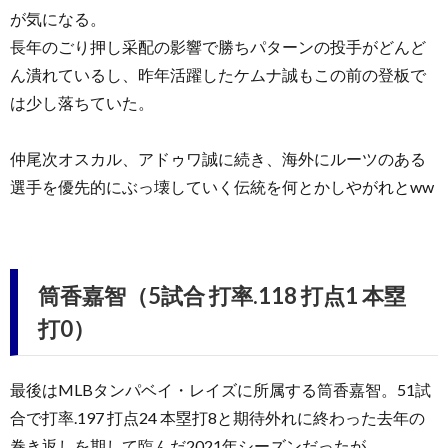
が気になる。
長年のごり押し采配の影響で勝ちパターンの投手がどんど
ん潰れているし、昨年活躍したケムナ誠もこの前の登板で
は少し落ちていた。
仲尾次オスカル、アドゥワ誠に続き、海外にルーツのある
選手を優先的にぶっ壊していく伝統を何とかしやがれとww
筒香嘉智（5試合 打率.118 打点1 本塁
打0）
最後はMLBタンパベイ・レイズに所属する筒香嘉智。51試
合で打率.197 打点24 本塁打8と期待外れに終わった去年の
巻き返しを期して臨んだ2021年シーズンだったが……。