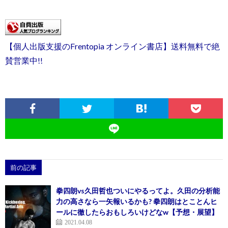
【個人出版支援のFrentopia オンライン書店】送料無料で絶
賛営業中!!
前の記事
拳四朗vs久田哲也ついにやるってよ。久田の分析能
力の高さなら一矢報いるかも? 拳四朗はとことんヒ
ールに徹したらおもしろいけどなw【予想・展望】
2021.04.08