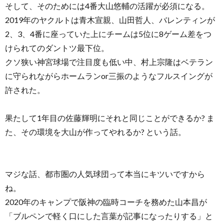
そして、そのためには4番大山悠輔の活躍が必須になる。
2019年のヤクルトは青木宣親、山田哲人、バレンティンが
2、3、4番に座っていた上にチームは5位に8ゲーム差をつ
けられてのダントツ最下位。
クソ狭い神宮球場で注目度も低い中、村上宗隆はベテラン
に守られながらホームランor三振のようなフルスイングが
許された。
果たして1年目の佐藤輝明にそれと同じことができるか? ま
た、その環境を大山が作ってやれるか? という話。
マジな話、都市圏の人気球団って本当にキツいですから
ね。
2020年のキャンプで阪神の臨時コーチを務めた山本昌が
「ブルペンで軽く口にした言葉が記事になったりする」と