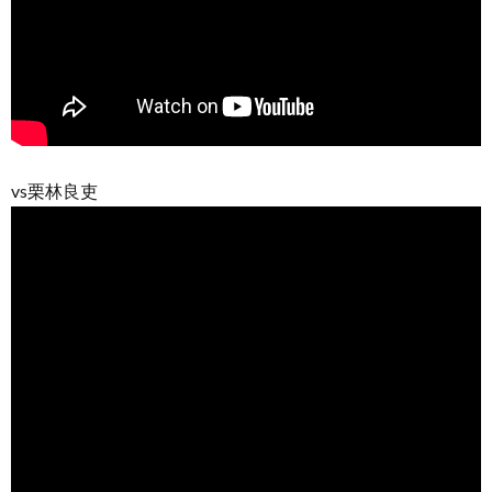
vs栗林良吏