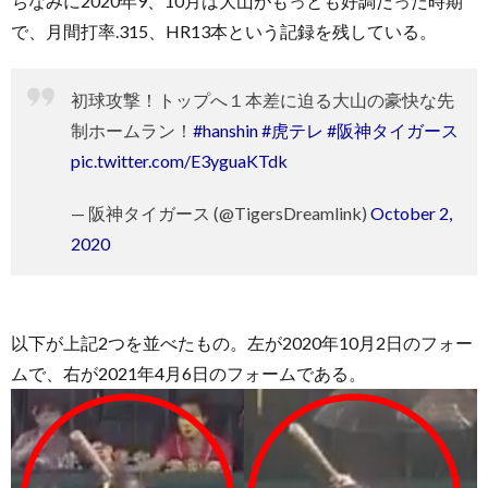
ちなみに2020年9、10月は大山がもっとも好調だった時期
で、月間打率.315、HR13本という記録を残している。
初球攻撃！トップへ１本差に迫る大山の豪快な先
制ホームラン！
#hanshin
#虎テレ
#阪神タイガース
pic.twitter.com/E3yguaKTdk
— 阪神タイガース (@TigersDreamlink)
October 2,
2020
以下が上記2つを並べたもの。左が2020年10月2日のフォー
ムで、右が2021年4月6日のフォームである。