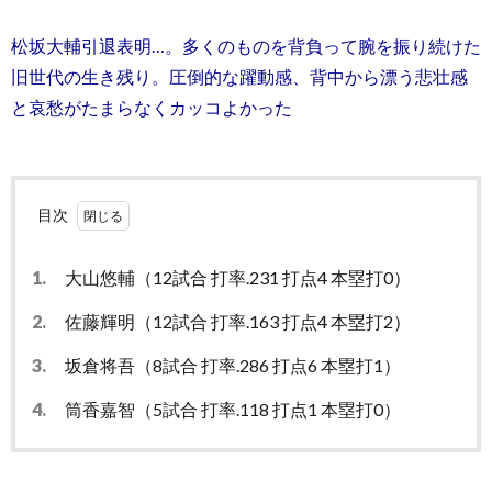
松坂大輔引退表明…。多くのものを背負って腕を振り続けた
旧世代の生き残り。圧倒的な躍動感、背中から漂う悲壮感
と哀愁がたまらなくカッコよかった
目次
1.
大山悠輔（12試合 打率.231 打点4 本塁打0）
2.
佐藤輝明（12試合 打率.163 打点4 本塁打2）
3.
坂倉将吾（8試合 打率.286 打点6 本塁打1）
4.
筒香嘉智（5試合 打率.118 打点1 本塁打0）