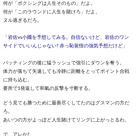
何が「ボクシングは人生そのもの」だよ。
何が「このラウンドに人生を賭けろ」だよ。
ヌル過ぎるだろ。
「岩佐vs小國を予想してみる。自信ないけど、岩佐のワン
サイドでいいんじゃない? 赤っ恥覚悟の強気予想だけど」
バッティングの後に猛ラッシュで強引にダウンを奪う。
体力が落ちて失速しても冷静に距離をとってポイント合戦
に持ち込む。
要所で1発返して和氣の反撃を寸断する。
どう見ても勝つために最善尽くしてたのはグスマンの方だ
ろ。
あいつの方がよっぽど人生賭けてリングに上がっとるわ。
で、アレか?