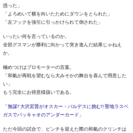
惑った」
「よろめいて横を向いたためにダウンをとられた」
「左フックを強引に引っかけられて倒された」
いったい何を言っているのか。
全部グスマンが勝利に向かって突き進んだ結果じゃねえ
か。
極めつけはプロモーターの言葉。
「和氣が再戦を望むなら大みそかの舞台を喜んで用意した
い」
もう完全にお得意様扱いである。
「無謀? 大沢宏晋がオスカー・バルデスに挑む!! 聖地ラスベ
ガスでパッキャオのアンダーカード」
ただ今回の試合で、ピンチを迎えた際の和氣のクリンチは