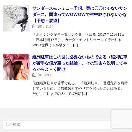
サンダースvsレミュー予想。実は〇〇じゃないサン
ダース。間違ってWOWOWで生中継されないかな
【予想・展望】
2017.11.14
「ボクシング記事一覧リンク集」へ戻る 2017年12月16日
（日本時間17日）、カナダ・モントリオールで行われる
WBO世界ミドル級タイト[…]
縦列駐車はこの世に必要ないものである（縦列駐車
が苦手な僕が至った結論）。その理由を説明してや
るからよ～く聞け
2019.09.19
僕は縦列駐車が苦手である。 「縦列駐車」 普通免許を所持
しているため、当然教習所でやり方を習ったことはある。
だが、これまでの人生で縦列駐[…]