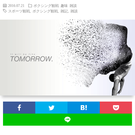
2016.07.21
ボクシング観戦
趣味
雑談
スポーツ観戦
,
ボクシング観戦
,
雑記
,
雑談
お
問
い
合
わ
せ