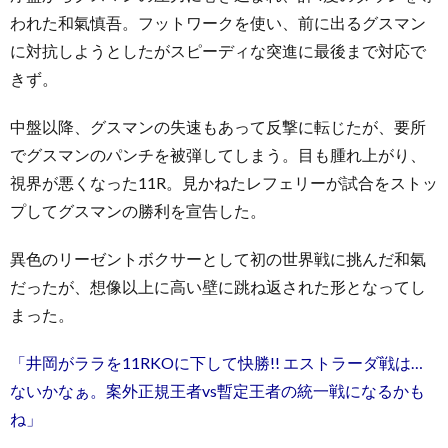
われた和氣慎吾。フットワークを使い、前に出るグスマン
に対抗しようとしたがスピーディな突進に最後まで対応で
きず。
中盤以降、グスマンの失速もあって反撃に転じたが、要所
でグスマンのパンチを被弾してしまう。目も腫れ上がり、
視界が悪くなった11R。見かねたレフェリーが試合をストッ
プしてグスマンの勝利を宣告した。
異色のリーゼントボクサーとして初の世界戦に挑んだ和氣
だったが、想像以上に高い壁に跳ね返された形となってし
まった。
「井岡がララを11RKOに下して快勝!! エストラーダ戦は…
ないかなぁ。案外正規王者vs暫定王者の統一戦になるかも
ね」