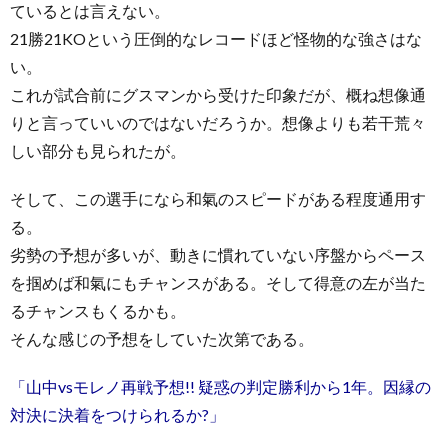
ているとは言えない。
21勝21KOという圧倒的なレコードほど怪物的な強さはな
い。
これが試合前にグスマンから受けた印象だが、概ね想像通
りと言っていいのではないだろうか。想像よりも若干荒々
しい部分も見られたが。
そして、この選手になら和氣のスピードがある程度通用す
る。
劣勢の予想が多いが、動きに慣れていない序盤からペース
を掴めば和氣にもチャンスがある。そして得意の左が当た
るチャンスもくるかも。
そんな感じの予想をしていた次第である。
「山中vsモレノ再戦予想!! 疑惑の判定勝利から1年。因縁の
対決に決着をつけられるか?」