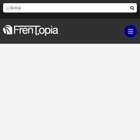
ブ
ロ
既
グ
刊
ボ
ラ
ク
映
イ
シ
画・
ギ