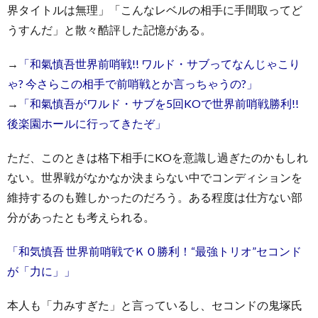
界タイトルは無理」「こんなレベルの相手に手間取ってど
うすんだ」と散々酷評した記憶がある。
→
「和氣慎吾世界前哨戦!! ワルド・サブってなんじゃこり
ゃ? 今さらこの相手で前哨戦とか言っちゃうの?」
→
「和氣慎吾がワルド・サブを5回KOで世界前哨戦勝利!!
後楽園ホールに行ってきたぞ」
ただ、このときは格下相手にKOを意識し過ぎたのかもしれ
ない。世界戦がなかなか決まらない中でコンディションを
維持するのも難しかったのだろう。ある程度は仕方ない部
分があったとも考えられる。
「和気慎吾 世界前哨戦でＫＯ勝利！“最強トリオ”セコンド
が「力に」」
本人も「力みすぎた」と言っているし、セコンドの鬼塚氏