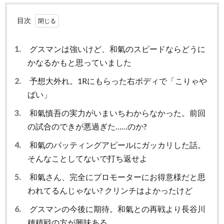
目次
1.
グスマンは強いけど、和氣のスピードならどうに
かなるかもと思っていました
2.
予想大外れ。1Rにもらった右ボディで「こりゃや
ばい」
3.
和氣慎吾の実力がいまいちわからなかった。前回
の試合のできが悪過ぎた……のか?
4.
和氣のバッティングアピールにガッカリした話。
そんなことしてないで打ち返せよ
5.
和氣さん、完全にプロモーターにお得意様だと思
われてるんじゃない? クリンチはよかったけど
6.
グスマンの今後に期待。和氣との再戦より長谷川
穂積戦の方が興味ある