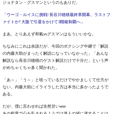
ジョナタン・グスマンというのもありだ。
「ウーゴ・ルイスに挑戦! 長谷川穂積最終章開幕。ラストフ
ァイトか? 大阪で引退をかけて3階級制覇へ」
まあ、とりあえず和氣vsグスマンはもういいかな。
ちなみにこれは余談だが、今回のボクシング中継で「解説
の内藤大助がまったく解説になっていなかった」「あんな
解説なら長谷川穂積のゲスト解説だけで十分だ」という声
がめちゃくちゃ多く聞かれた。
「あ～」「う～」と唸っているだけでやかましくて仕方が
ない。内藤大助にイライラした方は本当に多かったようで
ある。
だが、僕に言わせれば全然甘いww
あの程度で心を乱されるようでは達人の域に達することは