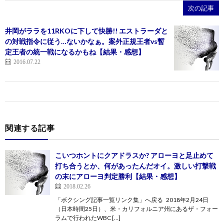
次の記事
井岡がララを11RKOに下して快勝!! エストラーダと
の対戦指令に従う…ないかなぁ。案外正規王者vs暫
定王者の統一戦になるかもね【結果・感想】
2016.07.22
関連する記事
こいつホントにクアドラスか? アローヨと足止めて
打ち合うとか、何があったんだオイ。激しい打撃戦
の末にアローヨ判定勝利【結果・感想】
2018.02.26
「ボクシング記事一覧リンク集」へ戻る 2018年2月24日
（日本時間25日）、米・カリフォルニア州にあるザ・フォー
ラムで行われたWBC […]