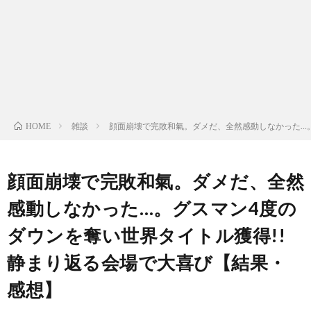
ン
ン
マ
ャ
ホ
ナ
グ
ン
ラ
ー
ッ
観
ガ・
リ
ム
雑談
顔面崩壊で完敗和氣。ダメだ、全然感動しなかった…。
HOME
プ
戦
ド
ー
ラ
顔面崩壊で完敗和氣。ダメだ、全然
感動しなかった…。グスマン4度の
マ
ダウンを奪い世界タイトル獲得!!
静まり返る会場で大喜び【結果・
感想】