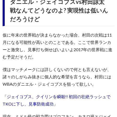
ダニエル・ジェイコブスvs村田諒太
戦なんてどうなのよ? 実現性は低いん
だろうけど
仮に年末の世界戦が決まらなかった場合、村田の次戦は11
月になる可能性が高いとのことである。ここで世界ランカ
ーと激突し、見事打ち倒せばいよいよ2017年の世界戦に進
む予定だそうだ。
僕はマッチメークには詳しくないので何とも言えないが、
諸々のしがらみ抜きに個人的な希望を言うなら、村田には
WBAのダニエル・ジェイコブスを狙って欲しい。
「ジェイコブス、クイリンを瞬殺!! 初回の壮絶ラッシュで
TKOに下し、見事防衛成功」
現在、ミドル級の戦力図はゴロフキン、カネロ班とジェイ