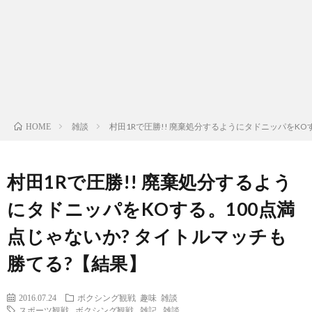
ン
ン
マ
ャ
ホ
ナ
グ
ン
ラ
ー
ッ
観
ガ・
リ
ム
雑談
村田1Rで圧勝!! 廃棄処分するようにタドニッパをKO
HOME
プ
戦
ド
ー
ラ
村田1Rで圧勝!! 廃棄処分するよう
にタドニッパをKOする。100点満
マ
点じゃないか? タイトルマッチも
勝てる?【結果】
2016.07.24
ボクシング観戦
趣味
雑談
スポーツ観戦
,
ボクシング観戦
,
雑記
,
雑談