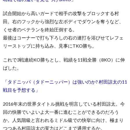
試合開始から高いガードで相手の攻撃をブロックする村
田。右のフックから強烈な左ボディでダウンを奪うなど、
くせ者のベテランを終始圧倒する。
最後はコーナーで打ち下ろしの右の連打を浴びせてレフェ
リーストップに持ち込み、見事にTKO勝ち。
これで3戦連続KO勝ちとし、戦績を11戦全勝（8KO）に伸
ばした。
「タドニッパ（タドーニッパー）は強いのか? 村田諒太の11
戦目を予想する」
2016年末の世界タイトル挑戦を明言している村田諒太。今
回の快勝でいよいよ大一番に進むことができるのだろう
か。人気階級と言われるミドル級での快挙に向け、極まり
つつある村田諒太の実力はどこまで通用するか。