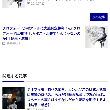
2016.07.22
次の記事
クロフォードがポストルに大差判定勝利!! ん? クロ
フォード圧勝? むしろポストル勝てたんじゃないの
か?【結果・感想】
2016.07.25
関連する記事
テオフィモ・ロペス陥落。カンボソスの研究と覚悟
に無策のロペス。あれだけ顔面丸出しで攻めればw
スペックの高さは文句なしだから復活を期待するよ
【結果・感想】
2021.12.03