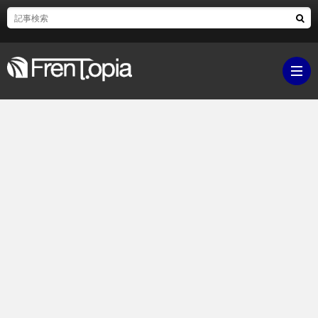
ブ
ロ
既
グ
刊
ボ
ラ
ク
映
イ
シ
画・
ギ