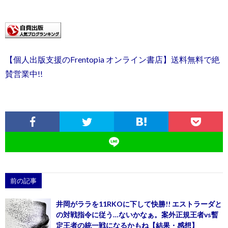
【個人出版支援のFrentopia オンライン書店】送料無料で絶
賛営業中!!
前の記事
井岡がララを11RKOに下して快勝!! エストラーダと
の対戦指令に従う…ないかなぁ。案外正規王者vs暫
定王者の統一戦になるかもね【結果・感想】