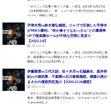
「ボクシング記事一覧リンク集」へ戻る 2021年11月27日
（日本時間28日）、米・ニューヨーク州で行われたWBAス
ーパー／WBO／IB[…]
宇津木秀vs鈴木雅弘感想。ジャブで圧倒した宇津木
が9RKO勝利。“何か偉そうなおっさん”との遭遇率
UPで後楽園ホールが不快な空間に逆戻り
【2022.2.8】
2022.02.10
「ボクシング記事一覧リンク集」へ戻る 2022年2月8日に東
京・後楽園ホールで開催されたダイヤモンドグローブを現地
観戦してきたのは先日申[…]
伊藤雅雪vs三代大訓、佐々木尽vs石脇麻生、坂井祥
紀vs小畑武尊、千葉開vs石川春樹感想。満腹の虎が
まさかの僅差判定負け【2020.12.26感想】
2020.12.28
「ボクシング記事一覧リンク集」へ戻る 2020年12月26日に
東京・墨田区総合体育館で行われた「カケルホールディング
ス presents[…]