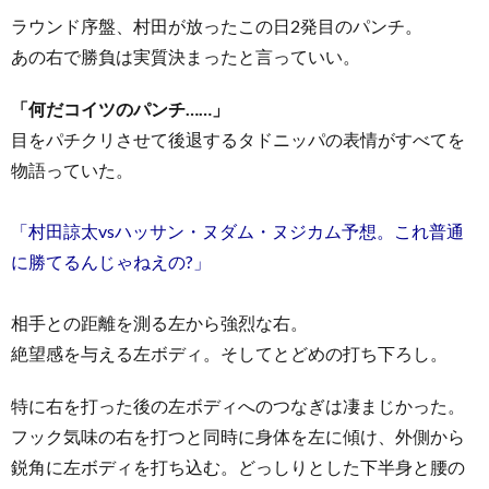
ラウンド序盤、村田が放ったこの日2発目のパンチ。
あの右で勝負は実質決まったと言っていい。
「何だコイツのパンチ……」
目をパチクリさせて後退するタドニッパの表情がすべてを
物語っていた。
「村田諒太vsハッサン・ヌダム・ヌジカム予想。これ普通
に勝てるんじゃねえの?」
相手との距離を測る左から強烈な右。
絶望感を与える左ボディ。そしてとどめの打ち下ろし。
特に右を打った後の左ボディへのつなぎは凄まじかった。
フック気味の右を打つと同時に身体を左に傾け、外側から
鋭角に左ボディを打ち込む。どっしりとした下半身と腰の