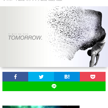
お
問
い
合
わ
せ