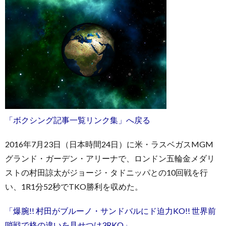
「ボクシング記事一覧リンク集」へ戻る
2016年7月23日（日本時間24日）に米・ラスベガスMGM
グランド・ガーデン・アリーナで、ロンドン五輪金メダリ
ストの村田諒太がジョージ・タドニッパとの10回戦を行
い、1R1分52秒でTKO勝利を収めた。
「爆腕!! 村田がブルーノ・サンドバルにド迫力KO!! 世界前
哨戦で格の違いを見せつけ3RKO」