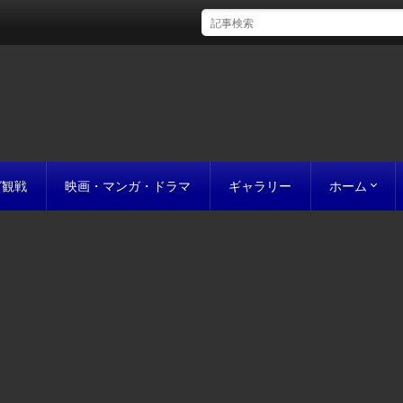
グ観戦
映画・マンガ・ドラマ
ギャラリー
ホーム
初めての方
完成までの
原稿の作り
誰にでも名作
お値段につ
お見積り
私たちのこ
ポリシー
サイトマッ