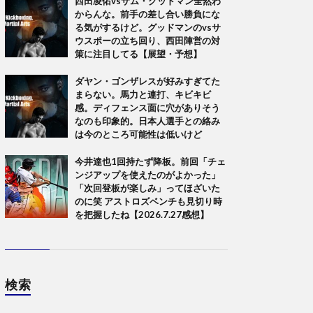
西田凌佑vsサム・グッドマン全然わ
からんな。前手の差し合い勝負にな
る気がするけど。グッドマンのvsサ
ウスポーの立ち回り、西田陣営の対
策に注目してる【展望・予想】
ダヤン・ゴンザレスが好みすぎてた
まらない。馬力と連打、キビキビ
感。ディフェンス面に穴がありそう
なのも印象的。日本人選手との絡み
は今のところ可能性は低いけど
今井達也1回持たず降板。前回「チェ
ンジアップを使えたのがよかった」
「次回登板が楽しみ」ってほざいた
のに笑 アストロズベンチも見切り時
を把握したね【2026.7.27感想】
検索