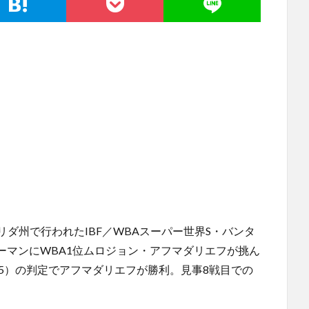
ロリダ州で行われたIBF／WBAスーパー世界S・バンタ
ーマンにWBA1位ムロジョン・アフマダリエフが挑ん
113-115）の判定でアフマダリエフが勝利。見事8戦目での