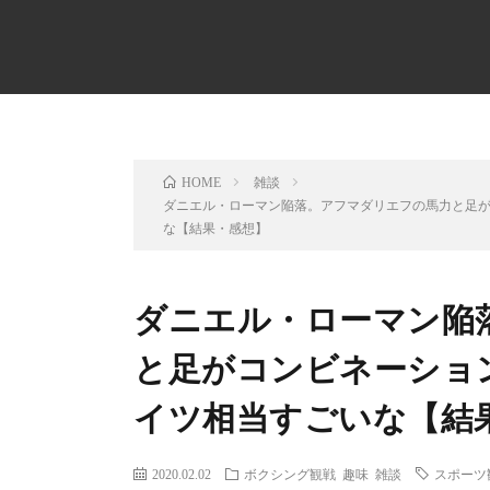
雑談
HOME
ダニエル・ローマン陥落。アフマダリエフの馬力と足
な【結果・感想】
ダニエル・ローマン陥
と足がコンビネーショ
イツ相当すごいな【結
2020.02.02
ボクシング観戦
趣味
雑談
スポーツ