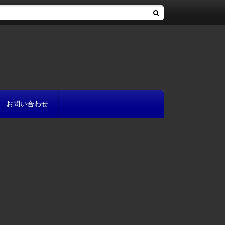
お問い合わせ
へ
流れ
方
が書ける?
いて
と
プ