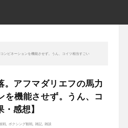
がコンビネーションを機能させず。うん、コイツ相当すごい
落。アフマダリエフの馬力
ンを機能させず。うん、コ
果・感想】
観戦
,
ボクシング観戦
,
雑記
,
雑談