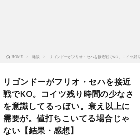
ン
ン
マ
ャ
ホ
ナ
グ
ン
ラ
ー
ッ
観
ガ・
リ
ム
雑談
リゴンドーがフリオ・セハを接近戦でKO。コイツ残
HOME
プ
戦
ド
ー
ラ
リゴンドーがフリオ・セハを接近
戦でKO。コイツ残り時間の少なさ
マ
を意識してるっぽい。衰え以上に
需要が。値打ちこいてる場合じゃ
ない【結果・感想】