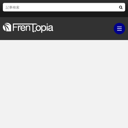
ブ
ロ
既
グ
刊
ボ
ラ
ク
映
イ
シ
画・
ギ