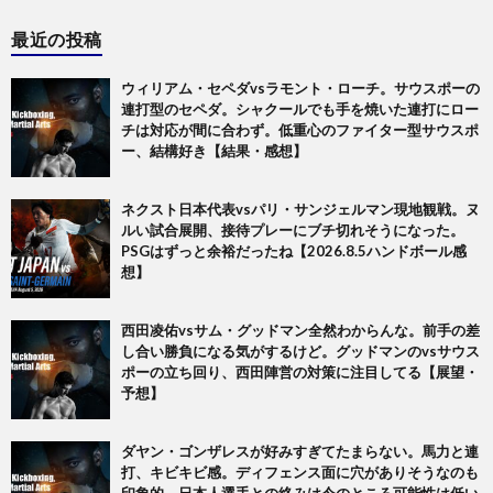
最近の投稿
ウィリアム・セペダvsラモント・ローチ。サウスポーの
連打型のセペダ。シャクールでも手を焼いた連打にロー
チは対応が間に合わず。低重心のファイター型サウスポ
ー、結構好き【結果・感想】
ネクスト日本代表vsパリ・サンジェルマン現地観戦。ヌ
ルい試合展開、接待プレーにブチ切れそうになった。
PSGはずっと余裕だったね【2026.8.5ハンドボール感
想】
西田凌佑vsサム・グッドマン全然わからんな。前手の差
し合い勝負になる気がするけど。グッドマンのvsサウス
ポーの立ち回り、西田陣営の対策に注目してる【展望・
予想】
ダヤン・ゴンザレスが好みすぎてたまらない。馬力と連
打、キビキビ感。ディフェンス面に穴がありそうなのも
印象的。日本人選手との絡みは今のところ可能性は低い