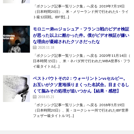
「ボクシング記事一覧リンク集」へ戻る 2019年7月19日
（日本時間20日）、米・メリーランド州で行われたS・ライ
ト級12回戦。IBF世[…]
モロニー弟vsジョシュア・フランコ戦のビデオ検証
が思った以上に酷かった件。僕がビデオ検証が嫌い
な理由が凝縮されたクソさだったな
2020.11.18
「ボクシング記事一覧リンク集」へ戻る 2020年11月14日（
日本時間 15日）、米・ネバダ州で行われたWBA世界S・フラ
イ級タイトル[…]
ベストバウトその2：ウォーリントンvsセルビー。
お互いがクソ意地張りまくった名試合。目まぐるし
くて脳みその処理が追いつかん【結果・感想】
2018.05.21
「ボクシング記事一覧リンク集」へ戻る 2018年5月19日
（日本時間20日）、英・ヨークシャー州で行われたIBF世界
フェザー級タイトルマ[…]