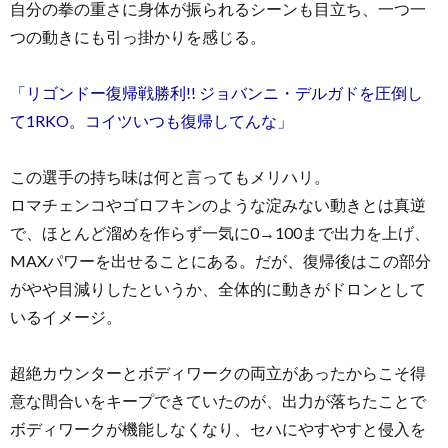
自分の拳の重さに身体が振られるシーンも目立ち、一つ一
つの動きにも引っ掛かりを感じる。
「リゴンドー復帰戦勝利!! ジョバンニ・デルガドを圧倒し
て1RKO。コイツいつも復帰してんな」
この選手の持ち味は何と言ってもメリハリ。
ロマチェンコやゴロフキンのような淀みない動きとは真逆
で、ほとんど溜めを作らず一気に0→100まで出力を上げ、
MAXパワーを出せることにある。だが、復帰後はこの部分
がやや目減りしたというか、全体的に動きがドロンとして
いるイメージ。
超絶カウンターとボディワークの両立があったからこそ得
意な間合いをキープできていたのが、出力が落ちたことで
ボディワークが機能しなくなり、セハにやすやすと侵入を