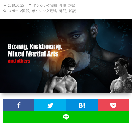
2019.06.25
ボクシング観戦
趣味
雑談
スポーツ観戦
,
ボクシング観戦
,
雑記
,
雑談
お
問
い
合
わ
せ