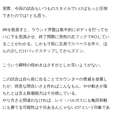
実際、今回の試合もいつものスタイルでいけばもっと圧倒
できたのでは? とも思う。
8Rを観直すと、ラウンド序盤は集中的にボディを打ってセ
ハに下を意識させ、終了間際に突然の左フックでKOしてい
ることがわかる。しかも寸前に左肩でスペースを作り、ほ
んの少しだけバックステップしてからズドン。
こういう瞬時の煌めきはさすがとしか言いようがない。
この試合は自ら前に出ることでカウンターの脅威を放棄し
たが、得意な間合いさえ作ればこんなもん。やや動きが落
ちたとは言え殺傷能力は十分残している。
やり方さえ間違わなければ、レイ・バルガスにも亀田和毅
にも勝てる可能性は十分あるんじゃないの? という印象であ