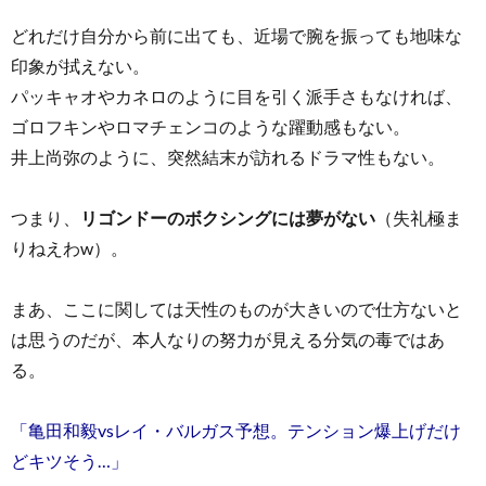
どれだけ自分から前に出ても、近場で腕を振っても地味な
印象が拭えない。
パッキャオやカネロのように目を引く派手さもなければ、
ゴロフキンやロマチェンコのような躍動感もない。
井上尚弥のように、突然結末が訪れるドラマ性もない。
つまり、
リゴンドーのボクシングには夢がない
（失礼極ま
りねえわw）。
まあ、ここに関しては天性のものが大きいので仕方ないと
は思うのだが、本人なりの努力が見える分気の毒ではあ
る。
「亀田和毅vsレイ・バルガス予想。テンション爆上げだけ
どキツそう…」