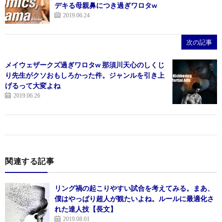
デキる母親鼻につき過ぎワロタw
2019.06.24
次の記事
メイウェザークズ過ぎワロタw 那須川天心のしくじ
り先生がクソおもしろかった件。ジャンルを引き上
げるって大変よね
2019.06.26
関連する記事
リング禍の起こりやすい試合を考えてみる。まあ、
僕はやっぱり超人が観たいよね。ルールに最適化さ
れた達人技【長文】
2019.08.01