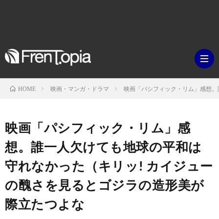
映画・マンガ・ドラマ
映画「パシフィック・リム」感想。
HOME
ブ
映画「パシフィック・リム」感
ロ
既
想。誰一人欠けても地球の平和は
守れなかった（キリッ! カイジュー
グ
刊
ボ
の醜さを見るとゴジラの造形美が
ラ
ク
映
際立たつよな
イ
シ
画・
ギ