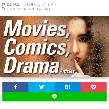
2021.07.12
映画・マンガ・ドラマ
ドラマ
,
マンガ
,
映画
,
雑記
,
雑談
ン
ン
マ
ャ
ホ
ナ
グ
ン
ラ
ー
ッ
観
ガ・
リ
ム
プ
戦
ド
ー
ラ
マ