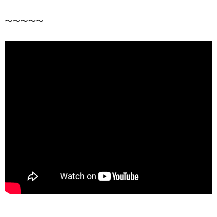
〜〜〜〜〜