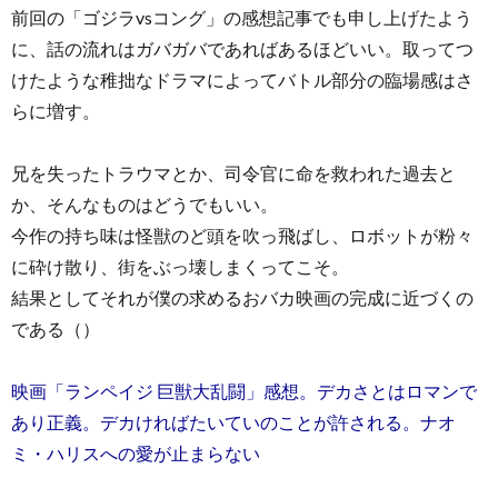
前回の「ゴジラvsコング」の感想記事でも申し上げたよう
に、話の流れはガバガバであればあるほどいい。取ってつ
けたような稚拙なドラマによってバトル部分の臨場感はさ
らに増す。
兄を失ったトラウマとか、司令官に命を救われた過去と
か、そんなものはどうでもいい。
今作の持ち味は怪獣のど頭を吹っ飛ばし、ロボットが粉々
に砕け散り、街をぶっ壊しまくってこそ。
結果としてそれが僕の求めるおバカ映画の完成に近づくの
である（）
映画「ランペイジ 巨獣大乱闘」感想。デカさとはロマンで
あり正義。デカければたいていのことが許される。ナオ
ミ・ハリスへの愛が止まらない