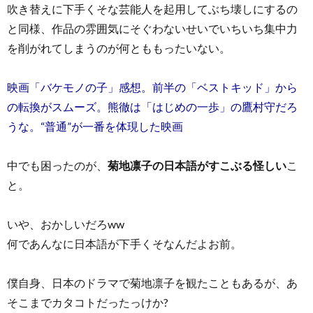
吹き替えに下手くそな芸能人を起用してぶち壊しにするの
と同様、作品の雰囲気にそぐわないせいでいちいち集中力
を削がれてしまうのが何とももったいない。
映画「バケモノの子」感想。前半の「ベストキッド」から
の転換がスムーズ。熊徹は「はじめの一歩」の鷹村守だろ
うな。“普通”が一番を体現した映画
中でも困ったのが、
菊地凛子の日本語がすこぶる怪しい
こ
と。
いや、おかしいだろww
何であんなに日本語が下手くそなんだよお前。
僕自身、日本のドラマで菊地凛子を観たこともあるが、あ
そこまでカタコトだったっけか?