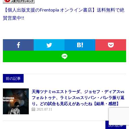
【個人出版支援のFrentopia オンライン書店】送料無料で絶
賛営業中!!
前の記事
天海ツナミvsエストラーダ、ジョセフ・ディアスvs
フォルトゥナ、ラミレスvsスリバン・バレラ振り返
り。どの試合も見応えがあったね【結果・感想】
2021.07.11
次の記事