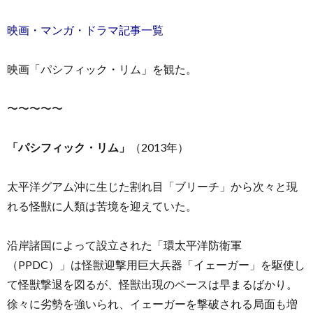
映画・マンガ・ドラマ記事一覧
映画「パシフィック・リム」を観た。
お
〜〜〜〜〜
問
「パシフィック・リム」
（2013年）
い
太平洋グアム沖に生じた割れ目「ブリーチ」から次々と現
れる怪獣に人類は苦境を迎えていた。
合
沿岸諸国によって設立された「環太平洋防衛軍
わ
（PPDC）」は怪獣迎撃用巨大兵器「イェーガー」を駆使し
て怪獣撃退を図るが、怪獣出現のペースは早まるばかり。
せ
徐々に劣勢を強いられ、イェーガーを撃破される局面も増