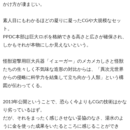
かけ方が凄まじい。
素人目にもわかるほどの凝りに凝ったCGや大規模なセッ
ト。
PPDC本部は巨大ロボを格納できる高さと広さが確保され、
しかもそれが本物にしか見えないという。
怪獣迎撃用巨大兵器「イェーガー」のメカメカしさと怪獣
たちの生々しく不気味な造形の対比からは、「異次元世界
からの侵略に科学力を結集して立ち向かう人類」という構
図が伝わってくる。
2013年公開ということで、恐らく今よりもCGの技術はかな
り劣っているはず。
だが、それをまったく感じさせない妥協のなさ、湯水のよ
うに金を使った成果をいたるところに感じることができ