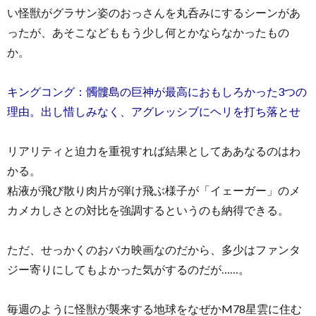
い怪獣がグラサン姿のおっさんを丸呑みにするシーンがあ
ったが、あそこなどももう少し何とかならなかったもの
か。
キングコング：髑髏島の巨神が最高におもしろかった3つの
理由。出し惜しみなく、アグレッシブにヘリを打ち落とせ
リアリティと迫力を重視すれば結果としてああなるのはわ
かる。
粘液が飛び散り肉片が弾け飛ぶ様子が「イェーガー」のメ
カメカしさとの対比を強調するというのも納得できる。
ただ、せっかくのおバカ映画なのだから、多少はファンタ
ジー寄りにしてもよかった気がするのだが……。
毎週のように怪獣が襲来する地球をなぜかM78星雲に住む