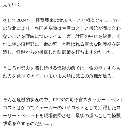
えていく。
そして2024年、怪獣襲来の増加ペースと相次ぐイェーガー
の敗北により、各国首脳陣は生産コストと供給が間に合わ
ないことを理由についにイェーガー計画の中止を決定。そ
れに伴い沿岸部に「命の壁」と呼ばれる巨大な防護壁を建
造し、怪獣からの徹底した防御策を打ち出すのだった。
ところが勢力を増し続ける怪獣の前では「命の壁」すらも
効力を発揮できず、いよいよ人類に滅亡の危機が迫る。
そんな危機的状況の中、PPDCの司令官スタッカー・ペント
コストはかつてイェーガーのパイロットとして活躍したロ
ーリー・ベケットを現場復帰させ、最後の望みとして怪獣
撃退を命ずるのだが……。