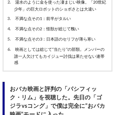
2.
湯水のように金を使った凄まじい映像。「20世紀
少年」の巨大ロボットのショボさとは大違い
3.
不満な点その1：前半がタルい
4.
不満な点その2：怪獣が総じて醜い
5.
不満な点その3：日本語のセリフが薄ら寒い
6.
映画としては総じて“当たり”の部類。メンバーの
誰一人欠けてもカイジュー討伐は果たせない連帯
感
おバカ映画と評判の「パシフィッ
ク・リム」を視聴した。先日の「ゴ
ジラvsコング」で僕は完全に“おバカ
映画”モードに入った