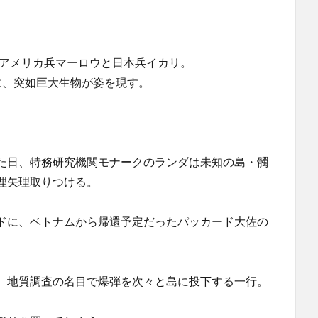
たアメリカ兵マーロウと日本兵イカリ。
に、突如巨大生物が姿を現す。
た日、特務研究機関モナークのランダは未知の島・髑
理矢理取りつける。
ドに、ベトナムから帰還予定だったパッカード大佐の
、地質調査の名目で爆弾を次々と島に投下する一行。