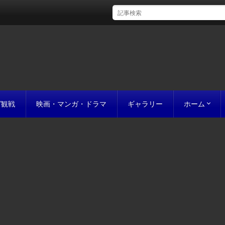
グ観戦
映画・マンガ・ドラマ
ギャラリー
ホーム
初めての方
完成までの
原稿の作り
誰にでも名作
お値段につ
お見積り
私たちのこ
ポリシー
サイトマッ