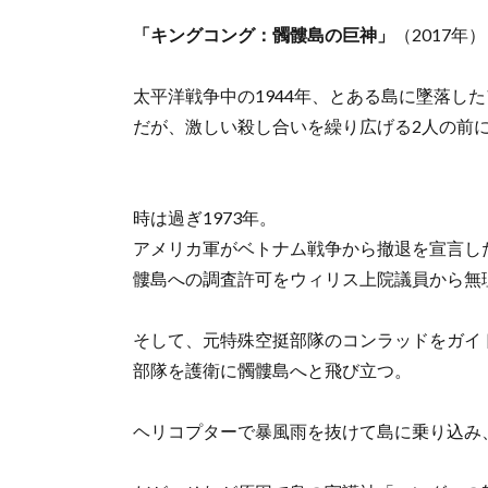
「キングコング：髑髏島の巨神」
（2017年）
太平洋戦争中の1944年、とある島に墜落し
だが、激しい殺し合いを繰り広げる2人の前
時は過ぎ1973年。
アメリカ軍がベトナム戦争から撤退を宣言し
髏島への調査許可をウィリス上院議員から無
そして、元特殊空挺部隊のコンラッドをガイ
部隊を護衛に髑髏島へと飛び立つ。
ヘリコプターで暴風雨を抜けて島に乗り込み