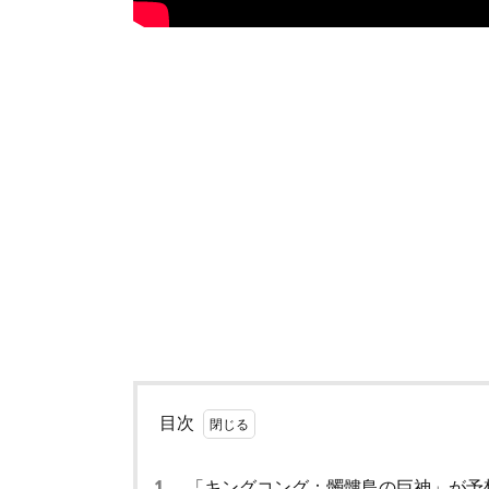
目次
1.
「キングコング：髑髏島の巨神」が予