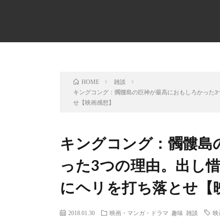
雑談
HOME
キングコング：髑髏島の巨神が最高におもしろかった3
せ【映画感想】
キングコング：髑髏島
った3つの理由。出し
にヘリを打ち落とせ【
2018.01.30
映画・マンガ・ドラマ
趣味
雑談
映