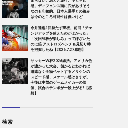
まらない。馬力と連打、キビキビ
感。ディフェンス面に穴がありそう
なのも印象的。日本人選手との絡み
は今のところ可能性は低いけど
今井達也1回持たず降板。前回「チェ
ンジアップを使えたのがよかった」
「次回登板が楽しみ」ってほざいた
のに笑 アストロズベンチも見切り時
を把握したね【2026.7.27感想】
サッカーW杯2026総括。アメリカ色
が濃かった大会。儲かるとわかれば
躊躇なく全額ベットするメリケンの
スピード感、スケール感はさすが。
今後は中盤のゲームメイカーの価
値、試合のテンポが一段上がる?【感
想】
検索