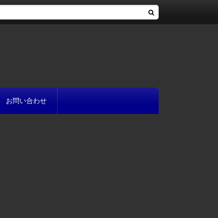
お問い合わせ
へ
流れ
方
が書ける?
いて
と
プ