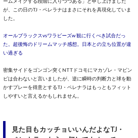
ームメイクする段階に入りつつある」と申し上げました
が、この日のTJ・ペレラナはまさにそれを具現化していま
した。
オールブラックスvsワラビーズw 観に行くべき試合だっ
た。超後悔のドリームマッチ感想。日本との立ち位置が違
い過ぎる
密集サイドをゴンゴン突くNTTドコモにマカゾレ・マピン
ピは合わないと言いましたが、逆に瞬時の判断力と球を動
かすプレーを得意とするTJ・ペレナラはもっともフィット
しやすいと言えるかもしれません。
見た目もカッチョいいんだよなTJ・