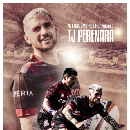
お
問
い
合
わ
せ