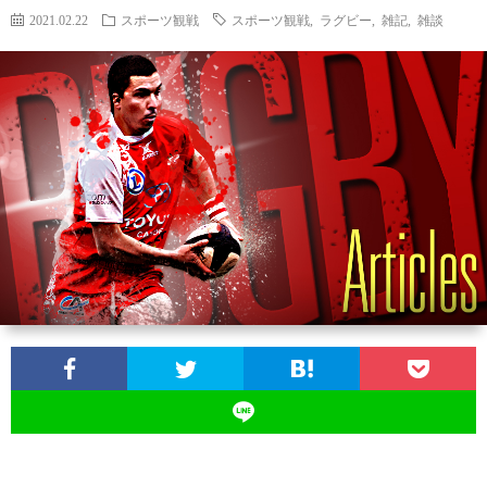
2021.02.22
スポーツ観戦
スポーツ観戦
,
ラグビー
,
雑記
,
雑談
ン
ン
マ
ャ
ホ
ナ
グ
ン
ラ
ー
ッ
観
ガ・
リ
ム
プ
戦
ド
ー
ラ
マ