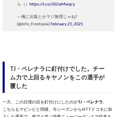
ら（）
https://t.co/JS0JaMwqcy
— 俺に出版とかマジ無理じゃね?
(@Info_Frentopia)
February 21, 2021
TJ・ペレナラに釘付けでした。チー
ム力で上回るキヤノンをこの選手が
覆した
一方、この日僕の目を釘付けにしたのが
TJ・ペレナラ
。
こちらもマピンピと同様、今シーズンからNTTドコモに加
入した選手で、南アと並ぶ強豪ニュージーランドで代表キ