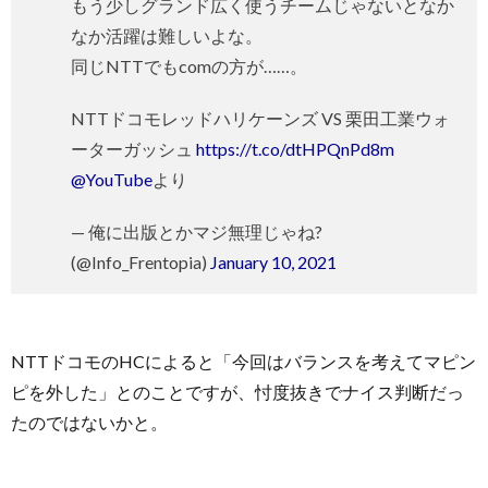
もう少しグランド広く使うチームじゃないとなか
なか活躍は難しいよな。
同じNTTでもcomの方が……。
NTTドコモレッドハリケーンズ VS 栗田工業ウォ
ーターガッシュ
https://t.co/dtHPQnPd8m
@YouTube
より
— 俺に出版とかマジ無理じゃね?
(@Info_Frentopia)
January 10, 2021
NTTドコモのHCによると「今回はバランスを考えてマピン
ピを外した」とのことですが、忖度抜きでナイス判断だっ
たのではないかと。