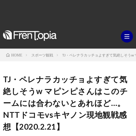
スポーツ観戦
TJ・ペレナラカッチョよすぎて気絶しそうw 
HOME
ブ
TJ・ペレナラカッチョよすぎて気
ロ
既
絶しそうw マピンピさんはこのチ
ームには合わないとあれほど…。
グ
刊
ボ
NTTドコモvsキヤノン現地観戦感
ラ
ク
映
想【2020.2.21】
イ
シ
画・
ギ