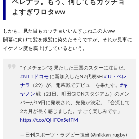
ペレナラ。もう、何してもカッチョ
よすぎワロタww
しかも、見た目もカッチョいいんすよねこの人ww
開幕に向けて髪を銀髪に染めたそうですが、それが見事に
イケメン度を底上げしているという。
“イメチェン”を果たした王国のスターに注目だ。
#NTTドコモ
に新加入したNZ代表SH
#TJ・ペレ
ナラ
（29）が、開幕戦でデビューを果たす。
#キ
ヤノン
戦（21日、町田GIONスタジアム）のメン
バーが19日に発表され、先発が決定。「合流して
2カ月が長く感じました。すごく楽しみです」
https://t.co/QHFOn5efFM
— 日刊スポーツ・ラグビー担当 (@nikkan_rugby)