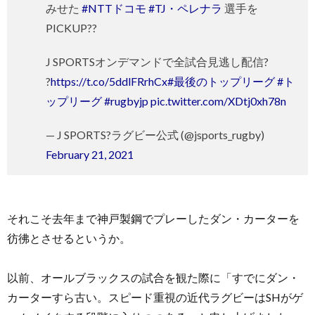
みせた
#NTTドコモ
#TJ・ペレナラ
選手を
PICKUP??
J SPORTSオンデマンドで全試合見逃し配信?
?
https://t.co/5ddlFRrhCx
#最後のトップリーグ
#ト
ップリーグ
#rugbyjp
pic.twitter.com/XDtj0xh78n
— J SPORTS?ラグビー公式 (@jsports_rugby)
February 21, 2021
それこそ去年まで神戸製鋼でプレーしたダン・カーターを
彷彿とさせるというか。
以前、オールブラックスの試合を観た際に「すでにダン・
カーターすら古い。スピード重視の近代ラグビーはSHがゲ