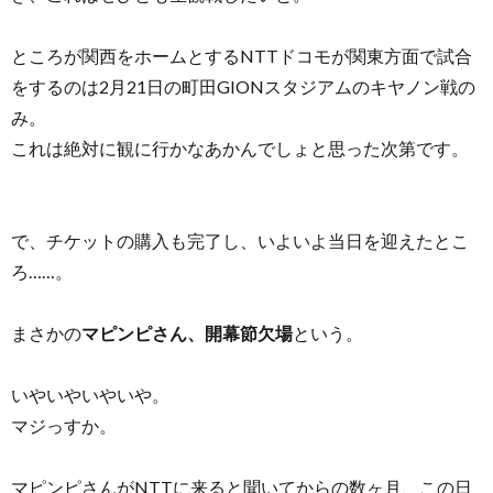
ところが関西をホームとするNTTドコモが関東方面で試合
をするのは2月21日の町田GIONスタジアムのキヤノン戦の
み。
これは絶対に観に行かなあかんでしょと思った次第です。
で、チケットの購入も完了し、いよいよ当日を迎えたとこ
ろ……。
まさかの
マピンピさん、開幕節欠場
という。
いやいやいやいや。
マジっすか。
マピンピさんがNTTに来ると聞いてからの数ヶ月、この日