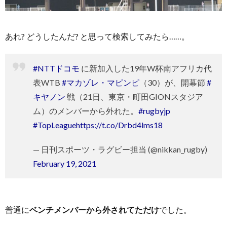
あれ? どうしたんだ? と思って検索してみたら……。
#NTTドコモ
に新加入した19年W杯南アフリカ代
表WTB
#マカゾレ・マピンピ
（30）が、開幕節
#
キヤノン
戦（21日、東京・町田GIONスタジア
ム）のメンバーから外れた。
#rugbyjp
#TopLeague
https://t.co/Drbd4lms18
— 日刊スポーツ・ラグビー担当 (@nikkan_rugby)
February 19, 2021
普通に
ベンチメンバーから外されてただけ
でした。