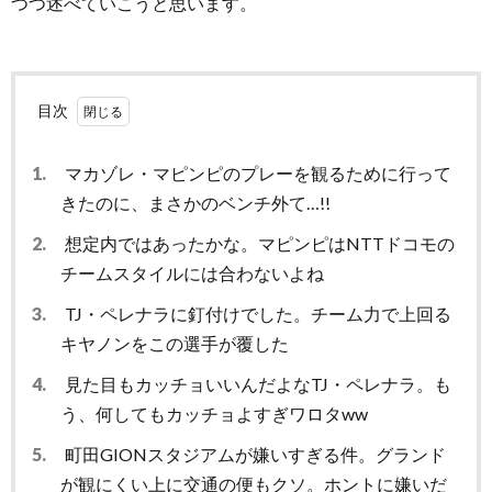
つつ述べていこうと思います。
目次
1.
マカゾレ・マピンピのプレーを観るために行って
きたのに、まさかのベンチ外て…!!
2.
想定内ではあったかな。マピンピはNTTドコモの
チームスタイルには合わないよね
3.
TJ・ペレナラに釘付けでした。チーム力で上回る
キヤノンをこの選手が覆した
4.
見た目もカッチョいいんだよなTJ・ペレナラ。も
う、何してもカッチョよすぎワロタww
5.
町田GIONスタジアムが嫌いすぎる件。グランド
が観にくい上に交通の便もクソ。ホントに嫌いだ