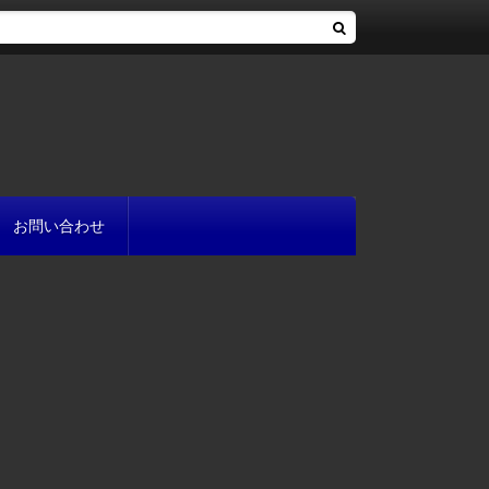
お問い合わせ
へ
流れ
方
が書ける?
いて
と
プ