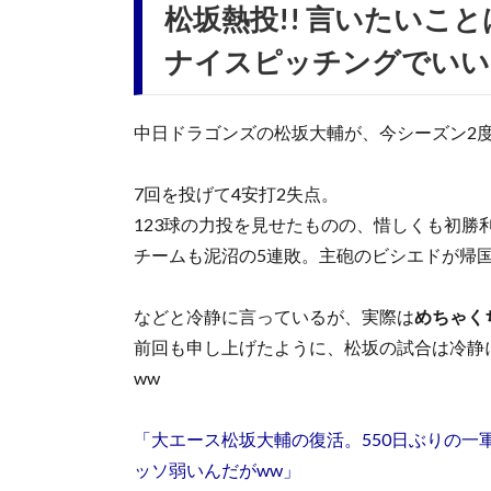
松坂熱投!! 言いたいこ
ナイスピッチングでいい
中日ドラゴンズの松坂大輔が、今シーズン2
7回を投げて4安打2失点。
123球の力投を見せたものの、惜しくも初勝
チームも泥沼の5連敗。主砲のビシエドが帰
などと冷静に言っているが、実際は
めちゃく
前回も申し上げたように、松坂の試合は冷静
ww
「大エース松坂大輔の復活。550日ぶりの一
ッソ弱いんだがww」