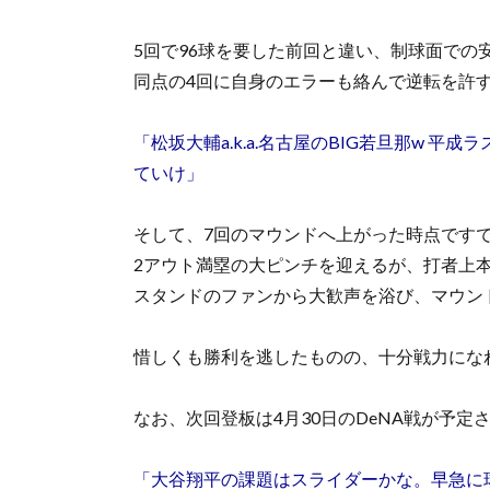
5回で96球を要した前回と違い、制球面での
同点の4回に自身のエラーも絡んで逆転を許
「松坂大輔a.k.a.名古屋のBIG若旦那w 平
ていけ」
そして、7回のマウンドへ上がった時点ですで
2アウト満塁の大ピンチを迎えるが、打者上
スタンドのファンから大歓声を浴び、マウン
惜しくも勝利を逃したものの、十分戦力になれ
なお、次回登板は4月30日のDeNA戦が予定
「大谷翔平の課題はスライダーかな。早急に