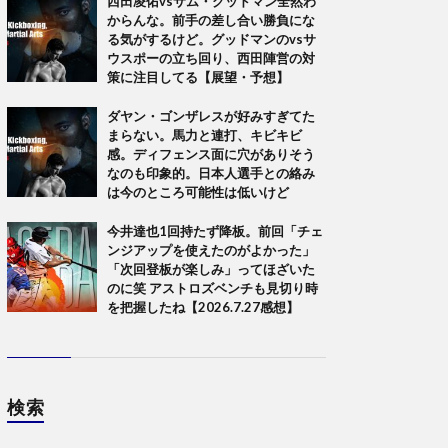
西田凌佑vsサム・グッドマン全然わ
からんな。前手の差し合い勝負にな
る気がするけど。グッドマンのvsサ
ウスポーの立ち回り、西田陣営の対
策に注目してる【展望・予想】
ダヤン・ゴンザレスが好みすぎてた
まらない。馬力と連打、キビキビ
感。ディフェンス面に穴がありそう
なのも印象的。日本人選手との絡み
は今のところ可能性は低いけど
今井達也1回持たず降板。前回「チェ
ンジアップを使えたのがよかった」
「次回登板が楽しみ」ってほざいた
のに笑 アストロズベンチも見切り時
を把握したね【2026.7.27感想】
検索