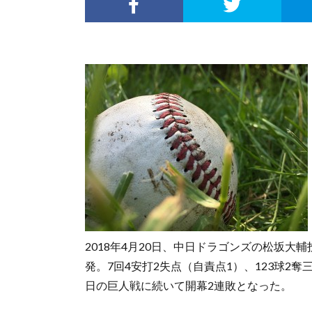
2018年4月20日、中日ドラゴンズの松坂
発。7回4安打2失点（自責点1）、123球2奪
日の巨人戦に続いて開幕2連敗となった。