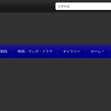
グ観戦
映画・マンガ・ドラマ
ギャラリー
ホーム
初めての方
完成までの
原稿の作り
誰にでも名作
お値段につ
お見積り
私たちのこ
ポリシー
サイトマッ