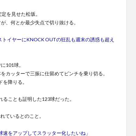
安定を見せた松坂。
すが、何とか最少失点で切り抜ける。
成ラストイヤーにKNOCK OUTの狂乱も週末の誘惑も超え
に101球。
本をカッターで三振に仕留めてピンチを乗り切る。
ドを降りる。
ることも証明した123球だった。
されているとのこと。
球速をアップしてスラッター化したいね」