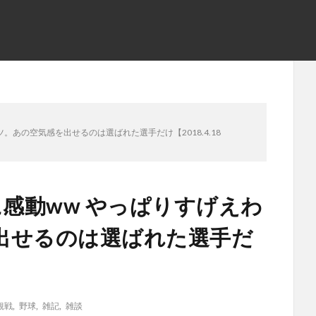
。あの空気感を出せるのは選ばれた選手だけ【2018.4.18
に感動ww やっぱりすげえわ
出せるのは選ばれた選手だ
観戦
,
野球
,
雑記
,
雑談