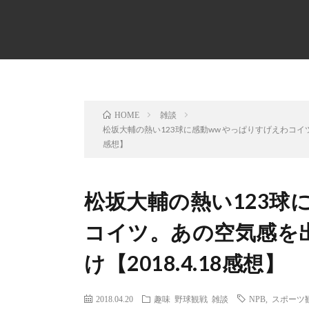
雑談
HOME
松坂大輔の熱い123球に感動ww やっぱりすげえわコイツ
感想】
松坂大輔の熱い123球
コイツ。あの空気感を
け【2018.4.18感想】
2018.04.20
趣味
野球観戦
雑談
NPB
,
スポーツ