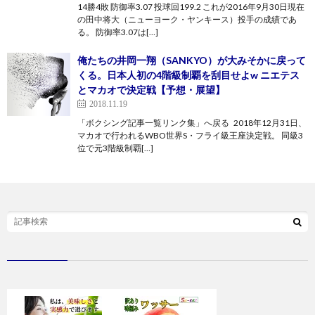
14勝4敗 防御率3.07 投球回199.2 これが2016年9月30日現在
の田中将大（ニューヨーク・ヤンキース）投手の成績であ
る。 防御率3.07は[…]
俺たちの井岡一翔（SANKYO）が大みそかに戻って
くる。日本人初の4階級制覇を刮目せよw ニエテス
とマカオで決定戦【予想・展望】
2018.11.19
「ボクシング記事一覧リンク集」へ戻る 2018年12月31日、
マカオで行われるWBO世界S・フライ級王座決定戦。 同級3
位で元3階級制覇[…]