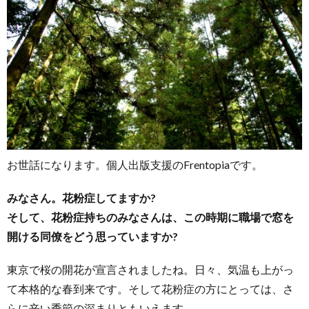
お
問
お世話になります。個人出版支援のFrentopiaです。
い
みなさん。花粉症してますか?
合
そして、花粉症持ちのみなさんは、この時期に職場で窓を
開ける同僚をどう思っていますか?
わ
東京で桜の開花が宣言されましたね。日々、気温も上がっ
て本格的な春到来です。そして花粉症の方にとっては、さ
せ
らに辛い季節の深まりともいえます。