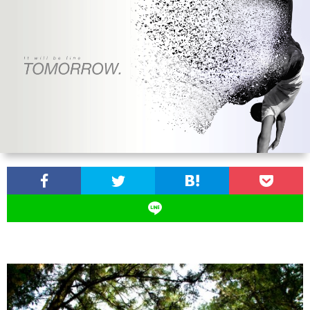
ン
ン
マ
ャ
ホ
ナ
グ
ン
ラ
ー
ッ
観
ガ・
リ
ム
プ
戦
ド
ー
ラ
マ