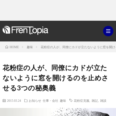
趣味
花粉症の人が、同僚にカドが立たないように窓を開け
HOME
ブ
花粉症の人が、同僚にカドが立た
ロ
既
ないように窓を開けるのを止めさ
せる3つの秘奥義
グ
刊
ボ
2015.03.24
お知らせ
仕事・会社
趣味
花粉症克服
,
雑記
,
雑談
ラ
ク
映
イ
シ
画・
ギ