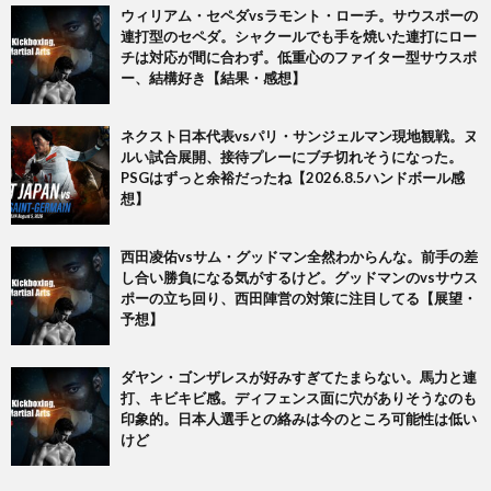
ウィリアム・セペダvsラモント・ローチ。サウスポーの
連打型のセペダ。シャクールでも手を焼いた連打にロー
チは対応が間に合わず。低重心のファイター型サウスポ
ー、結構好き【結果・感想】
ネクスト日本代表vsパリ・サンジェルマン現地観戦。ヌ
ルい試合展開、接待プレーにブチ切れそうになった。
PSGはずっと余裕だったね【2026.8.5ハンドボール感
想】
西田凌佑vsサム・グッドマン全然わからんな。前手の差
し合い勝負になる気がするけど。グッドマンのvsサウス
ポーの立ち回り、西田陣営の対策に注目してる【展望・
予想】
ダヤン・ゴンザレスが好みすぎてたまらない。馬力と連
打、キビキビ感。ディフェンス面に穴がありそうなのも
印象的。日本人選手との絡みは今のところ可能性は低い
けど