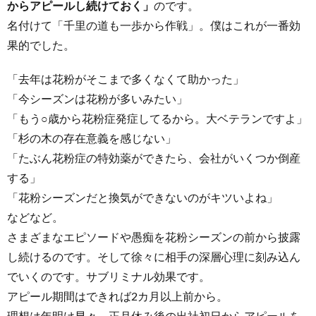
からアピールし続けておく」
のです。
名付けて「千里の道も一歩から作戦」。僕はこれが一番効
果的でした。
「去年は花粉がそこまで多くなくて助かった」
「今シーズンは花粉が多いみたい」
「もう○歳から花粉症発症してるから。大ベテランですよ」
「杉の木の存在意義を感じない」
「たぶん花粉症の特効薬ができたら、会社がいくつか倒産
する」
「花粉シーズンだと換気ができないのがキツいよね」
などなど。
さまざまなエピソードや愚痴を花粉シーズンの前から披露
し続けるのです。そして徐々に相手の深層心理に刻み込ん
でいくのです。サブリミナル効果です。
アピール期間はできれば2カ月以上前から。
理想は年明け早々、正月休み後の出社初日からアピールを