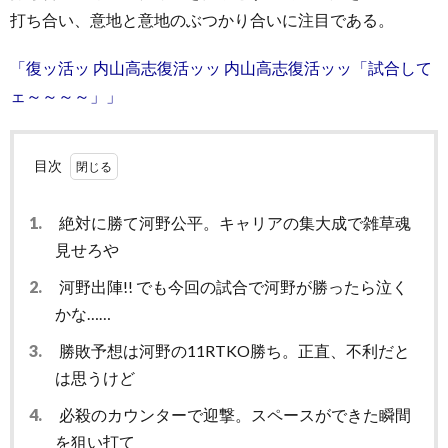
打ち合い、意地と意地のぶつかり合いに注目である。
「復ッ活ッ 内山高志復活ッッ 内山高志復活ッッ「試合して
ェ～～～～」」
目次
1.
絶対に勝て河野公平。キャリアの集大成で雑草魂
見せろや
2.
河野出陣!! でも今回の試合で河野が勝ったら泣く
かな……
3.
勝敗予想は河野の11RTKO勝ち。正直、不利だと
は思うけど
4.
必殺のカウンターで迎撃。スペースができた瞬間
を狙い打て