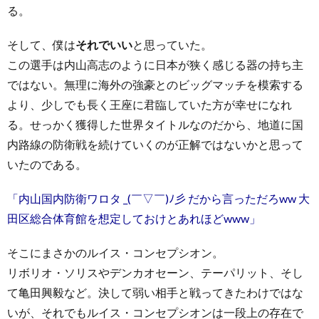
る。
そして、僕は
それでいい
と思っていた。
この選手は内山高志のように日本が狭く感じる器の持ち主
ではない。無理に海外の強豪とのビッグマッチを模索する
より、少しでも長く王座に君臨していた方が幸せになれ
る。せっかく獲得した世界タイトルなのだから、地道に国
内路線の防衛戦を続けていくのが正解ではないかと思って
いたのである。
「内山国内防衛ワロタ _(￣▽￣)ﾉ彡 だから言っただろww 大
田区総合体育館を想定しておけとあれほどwww」
そこにまさかのルイス・コンセプシオン。
リボリオ・ソリスやデンカオセーン、テーパリット、そし
て亀田興毅など。決して弱い相手と戦ってきたわけではな
いが、それでもルイス・コンセプシオンは一段上の存在で