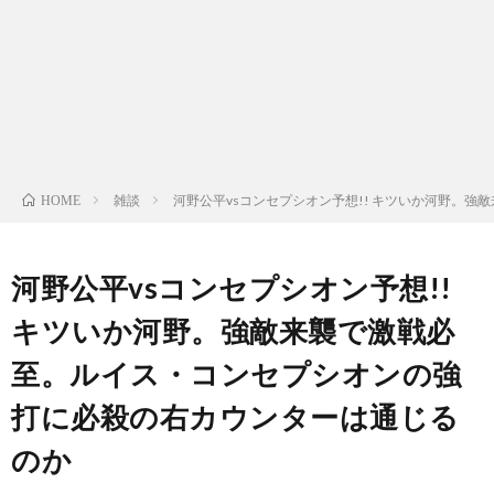
ン
ン
マ
ャ
ホ
ナ
グ
ン
ラ
ー
ッ
観
ガ・
リ
ム
雑談
河野公平vsコンセプシオン予想!! キツいか河野。
HOME
プ
戦
ド
ー
ラ
河野公平vsコンセプシオン予想!!
キツいか河野。強敵来襲で激戦必
マ
至。ルイス・コンセプシオンの強
打に必殺の右カウンターは通じる
のか