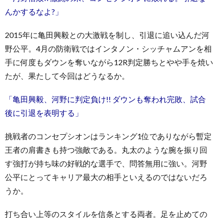
んかするなよ?」
2015年に亀田興毅との大激戦を制し、引退に追い込んだ河
野公平。4月の防衛戦ではインタノン・シッチャムアンを相
手に何度もダウンを奪いながら12R判定勝ちとやや手を焼い
たが、果たして今回はどうなるか。
「亀田興毅、河野に判定負け!! ダウンも奪われ完敗、試合
後に引退を表明する」
挑戦者のコンセプシオンはランキング1位でありながら暫定
王者の肩書きも持つ強敵である。丸太のような腕を振り回
す強打が持ち味の好戦的な選手で、問答無用に強い。河野
公平にとってキャリア最大の相手といえるのではないだろ
うか。
打ち合い上等のスタイルを信条とする両者。足を止めての