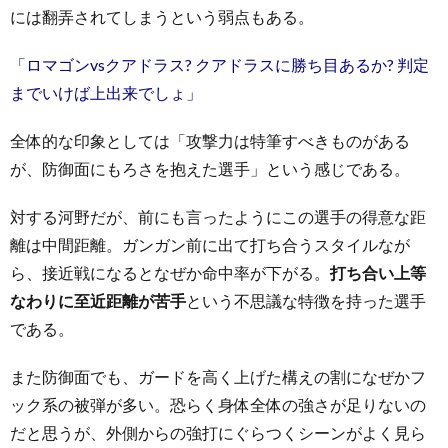
には翻弄されてしまうという弱点もある。
「ロマゴンvsクアドラス? クアドラスに勝ち目あるか? 判定
までいけば上出来でしょ」
全体的な印象としては「攻撃力は特筆すべきものがある
が、防御面にもろさを抱えた選手」という感じである。
対する河野だが、前にも言ったようにこの選手の得意な距
離は中間距離。ガンガン前に出て打ち合うスタイルなが
ら、接近戦になるとなぜか命中率が下がる。
打ち合い上等
なわりに至近距離が苦手
という不思議な特徴を持った選手
である。
また防御面でも、ガードを高く上げた構えの割になぜかフ
ック系の被弾が多い。恐らく身体全体の強さが足りないの
だと思うが、外側からの強打にぐらつくシーンがよく見ら