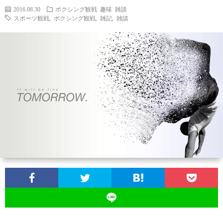
2016.08.30
ボクシング観戦
趣味
雑談
スポーツ観戦
,
ボクシング観戦
,
雑記
,
雑談
お
問
い
合
わ
せ