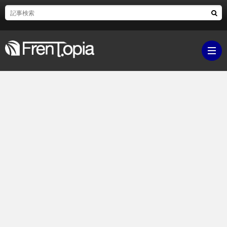
ブ
ロ
既
グ
刊
ボ
ラ
ク
映
イ
シ
画・
ギ