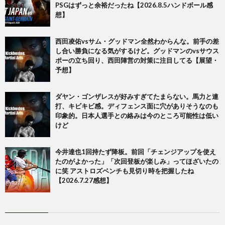
PSGはずっと余裕だったね【2026.8.5ハンドボール感
想】
西田凌佑vsサム・グッドマン全然わからんな。前手の差
し合い勝負になる気がするけど。グッドマンのvsサウス
ポーの立ち回り、西田陣営の対策に注目してる【展望・
予想】
ダヤン・ゴンザレスが好みすぎてたまらない。馬力と連
打、キビキビ感。ディフェンス面に穴がありそうなのも
印象的。日本人選手との絡みは今のところ可能性は低い
けど
今井達也1回持たず降板。前回「チェンジアップを使え
たのがよかった」「次回登板が楽しみ」ってほざいたの
に笑 アストロズベンチも見切り時を把握したね
【2026.7.27感想】