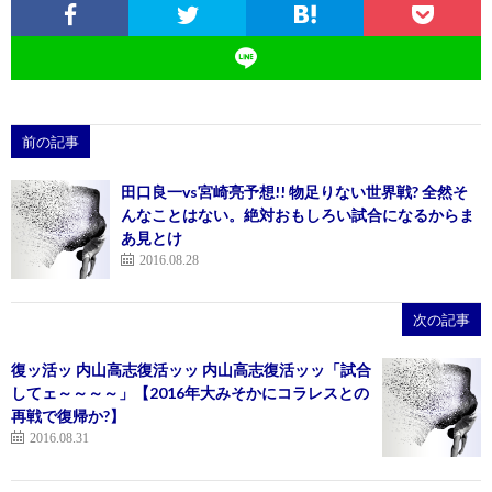
前の記事
田口良一vs宮崎亮予想!! 物足りない世界戦? 全然そ
んなことはない。絶対おもしろい試合になるからま
あ見とけ
2016.08.28
次の記事
復ッ活ッ 内山高志復活ッッ 内山高志復活ッッ「試合
してェ～～～～」【2016年大みそかにコラレスとの
再戦で復帰か?】
2016.08.31