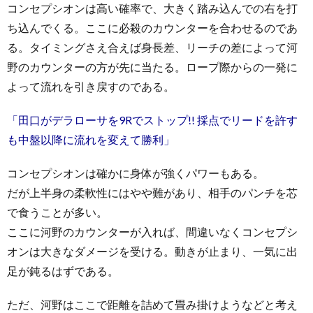
コンセプシオンは高い確率で、大きく踏み込んでの右を打
ち込んでくる。ここに必殺のカウンターを合わせるのであ
る。タイミングさえ合えば身長差、リーチの差によって河
野のカウンターの方が先に当たる。ロープ際からの一発に
よって流れを引き戻すのである。
「田口がデラローサを9Rでストップ!! 採点でリードを許す
も中盤以降に流れを変えて勝利」
コンセプシオンは確かに身体が強くパワーもある。
だが上半身の柔軟性にはやや難があり、相手のパンチを芯
で食うことが多い。
ここに河野のカウンターが入れば、間違いなくコンセプシ
オンは大きなダメージを受ける。動きが止まり、一気に出
足が鈍るはずである。
ただ、河野はここで距離を詰めて畳み掛けようなどと考え