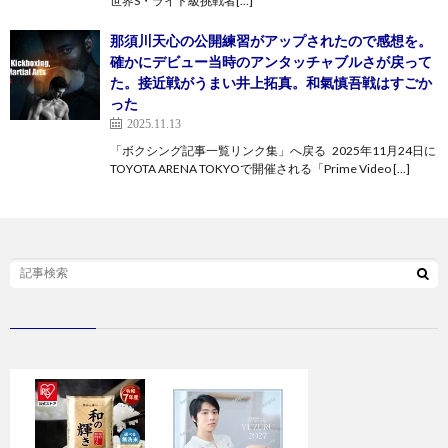
世界S・ライト級挑戦者[…]
那須川天心の公開練習がアップされたので感想を。
確かにデビュー当時のアンタッチャブルさが戻って
た。接近戦がうまい井上拓真。和氣慎吾戦はすごか
った
2025.11.13
「ボクシング記事一覧リンク集」へ戻る 2025年11月24日に
TOYOTA ARENA TOKYOで開催される「Prime Video […]