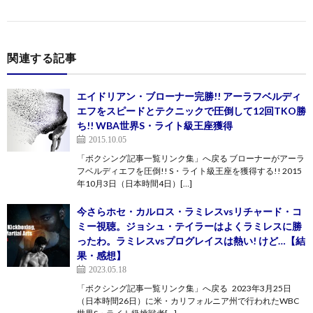
関連する記事
エイドリアン・ブローナー完勝!! アーラフベルディ
エフをスピードとテクニックで圧倒して12回TKO勝
ち!! WBA世界S・ライト級王座獲得
2015.10.05
「ボクシング記事一覧リンク集」へ戻る ブローナーがアーラ
フベルディエフを圧倒!! S・ライト級王座を獲得する!! 2015
年10月3日（日本時間4日）[…]
今さらホセ・カルロス・ラミレスvsリチャード・コ
ミー視聴。ジョシュ・テイラーはよくラミレスに勝
ったわ。ラミレスvsプログレイスは熱い! けど…【結
果・感想】
2023.05.18
「ボクシング記事一覧リンク集」へ戻る 2023年3月25日
（日本時間26日）に米・カリフォルニア州で行われたWBC