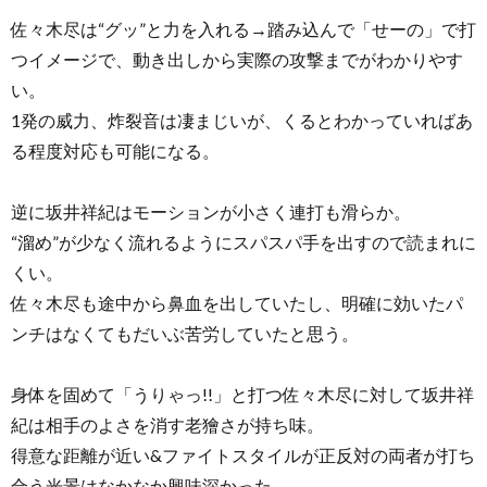
佐々木尽は“グッ”と力を入れる→踏み込んで「せーの」で打
つイメージで、動き出しから実際の攻撃までがわかりやす
い。
1発の威力、炸裂音は凄まじいが、くるとわかっていればあ
る程度対応も可能になる。
逆に坂井祥紀はモーションが小さく連打も滑らか。
“溜め”が少なく流れるようにスパスパ手を出すので読まれに
くい。
佐々木尽も途中から鼻血を出していたし、明確に効いたパ
ンチはなくてもだいぶ苦労していたと思う。
身体を固めて「うりゃっ!!」と打つ佐々木尽に対して坂井祥
紀は相手のよさを消す老獪さが持ち味。
得意な距離が近い&ファイトスタイルが正反対の両者が打ち
合う光景はなかなか興味深かった。