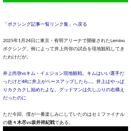
「ボクシング記事一覧リンク集」へ戻る
2025年1月24日に東京・有明アリーナで開催されたLemino
お
ボクシング。例によって井上尚弥の試合を現地観戦してき
たわけだが。
問
井上尚弥vsキム・イェジョン現地観戦。キムはいい選手だ
い
ったけど4Rに井上がペースアップしたら…。井上はやっぱ
りカクカクし始めたよな。グッドマンは久しぶりの右構え
合
だったのに
わ
ただ今回、僕が一番楽しみにしていたのはセミファイナル
の
佐々木尽vs坂井祥紀戦
である。
せ