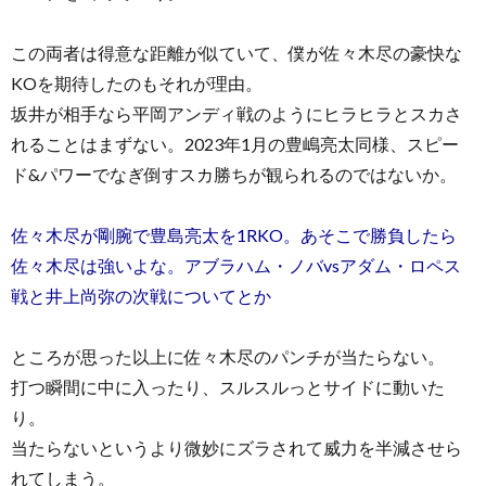
この両者は得意な距離が似ていて、僕が佐々木尽の豪快な
KOを期待したのもそれが理由。
坂井が相手なら平岡アンディ戦のようにヒラヒラとスカさ
れることはまずない。2023年1月の豊嶋亮太同様、スピー
ド&パワーでなぎ倒すスカ勝ちが観られるのではないか。
佐々木尽が剛腕で豊島亮太を1RKO。あそこで勝負したら
佐々木尽は強いよな。アブラハム・ノバvsアダム・ロペス
戦と井上尚弥の次戦についてとか
ところが思った以上に佐々木尽のパンチが当たらない。
打つ瞬間に中に入ったり、スルスルっとサイドに動いた
り。
当たらないというより微妙にズラされて威力を半減させら
れてしまう。