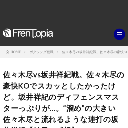
ボクシング観戦
佐々木尽vs坂井祥紀戦。佐々木尽の豪快
HOME
ブ
佐々木尽vs坂井祥紀戦。佐々木尽の
ロ
既
豪快KOでスカッとしたかったけ
ど。坂井祥紀のディフェンスマス
グ
刊
ボ
ターっぷりが…。“溜め”の大きい
ラ
ク
映
佐々木尽と流れるような連打の坂
イ
シ
画・
ギ