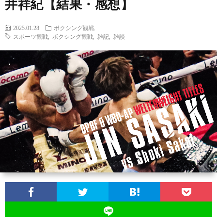
井祥紀【結果・感想】
ン
ン
マ
ャ
ホ
2025.01.28
ボクシング観戦
スポーツ観戦
,
ボクシング観戦
,
雑記
,
雑談
ナ
グ
ン
ラ
ー
ッ
観
ガ・
リ
ム
プ
戦
ド
ー
ラ
マ