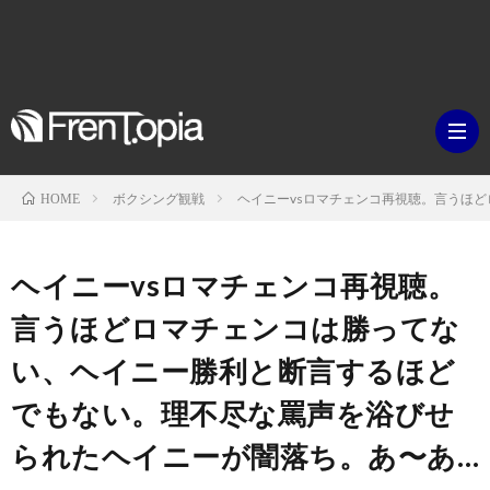
ボクシング観戦
ヘイニーvsロマチェンコ再視聴。言うほ
HOME
ブ
ヘイニーvsロマチェンコ再視聴。
ロ
既
言うほどロマチェンコは勝ってな
い、ヘイニー勝利と断言するほど
グ
刊
ボ
でもない。理不尽な罵声を浴びせ
ラ
ク
映
られたヘイニーが闇落ち。あ〜あ…
イ
シ
画・
ギ