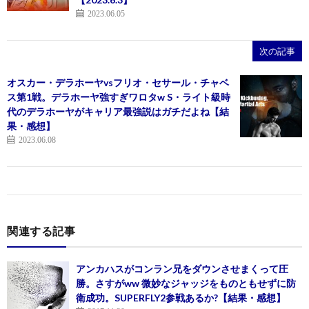
2023.06.05
次の記事
オスカー・デラホーヤvsフリオ・セサール・チャベ
ス第1戦。デラホーヤ強すぎワロタw S・ライト級時
代のデラホーヤがキャリア最強説はガチだよね【結
果・感想】
2023.06.08
関連する記事
アンカハスがコンラン兄をダウンさせまくって圧
勝。さすがww 微妙なジャッジをものともせずに防
衛成功。SUPERFLY2参戦あるか?【結果・感想】