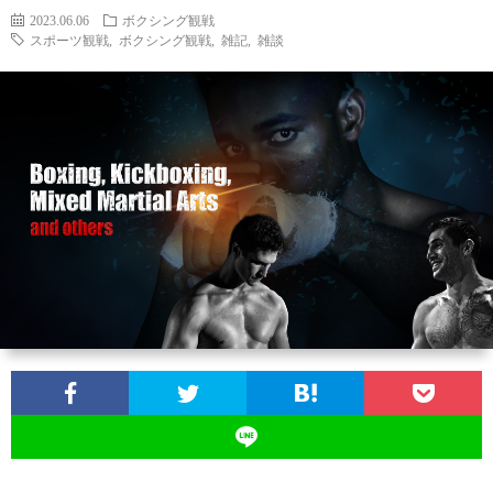
2023.06.06
ボクシング観戦
スポーツ観戦
,
ボクシング観戦
,
雑記
,
雑談
ン
ン
マ
ャ
ホ
ナ
グ
ン
ラ
ー
ッ
観
ガ・
リ
ム
プ
戦
ド
ー
ラ
マ