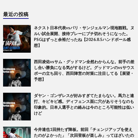
最近の投稿
ネクスト日本代表vsパリ・サンジェルマン現地観戦。ヌ
ルい試合展開、接待プレーにブチ切れそうになった。
PSGはずっと余裕だったね【2026.8.5ハンドボール感
想】
西田凌佑vsサム・グッドマン全然わからんな。前手の差
し合い勝負になる気がするけど。グッドマンのvsサウス
ポーの立ち回り、西田陣営の対策に注目してる【展望・
予想】
ダヤン・ゴンザレスが好みすぎてたまらない。馬力と連
打、キビキビ感。ディフェンス面に穴がありそうなのも
印象的。日本人選手との絡みは今のところ可能性は低い
けど
今井達也1回持たず降板。前回「チェンジアップを使え
たのがよかった」「次回登板が楽しみ」ってほざいたの