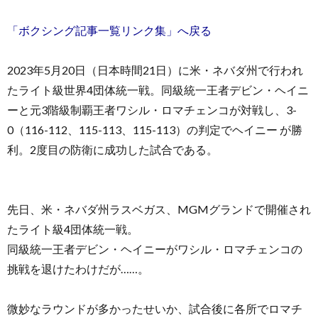
「ボクシング記事一覧リンク集」へ戻る
2023年5月20日（日本時間21日）に米・ネバダ州で行われ
たライト級世界4団体統一戦。同級統一王者デビン・ヘイニ
お
ーと元3階級制覇王者ワシル・ロマチェンコが対戦し、3-
0（116-112、115-113、115-113）の判定でヘイニー が勝
問
利。2度目の防衛に成功した試合である。
い
先日、米・ネバダ州ラスベガス、MGMグランドで開催され
合
たライト級4団体統一戦。
同級統一王者デビン・ヘイニーがワシル・ロマチェンコの
わ
挑戦を退けたわけだが……。
せ
微妙なラウンドが多かったせいか、試合後に各所でロマチ