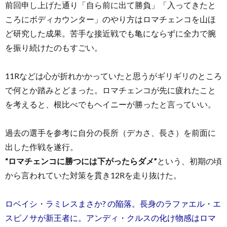
前回申し上げた通り「自ら前に出て勝負」「入ってきたと
ころにボディカウンター」のやり方はロマチェンコを山ほ
ど研究した成果。苦手な接近戦でも亀にならずに全力で腕
を振り続けたのもすごい。
11Rなどは心が折れかかっていたと思うがギリギリのところ
で何とか踏みとどまった。ロマチェンコが先に疲れたこと
を考えると、根比べでもヘイニーが勝ったと言っていい。
過去の選手を参考に自分の長所（デカさ、長さ）を前面に
出した作戦を遂行。
“ロマチェンコに勝つには下がったらダメ”
という、初期の頃
から言われていた対策を貫き12Rを走り抜けた。
ロベイシ・ラミレスまさか? の陥落。長身のラファエル・エ
スピノサが新王者に。アンディ・クルスの化け物感はロマ