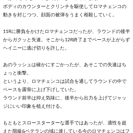
ボディのカウンターとクリンチを駆使してロマチェンコの
動きを封じつつ、顔面の被弾をうまく相殺していく。
11Rに勝負をかけたロマチェンコだったが、ラウンドの後半
からガクッと失速。そこから12R終了までペースが上がらず
ヘイニーに逃げ切りを許した。
あのラッシュは確かにすごかったが、あそこでの失速はち
ょっと衝撃。
というより、ロマチェンコは試合を通してラウンドの中で
ペースを露骨に上げ下げしていた。
ラウンド前半は抑え気味に、後半から出力を上げてジャッ
ジにいい印象を植え付ける。
もともとスロースターターな選手ではあったが、適性を超
えた階級&ベテランの域に達している今のロマチェンコはフ