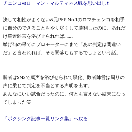
チェンコvsローマン・マルティネス戦を思い出した
決して相性がよくない&元PFP No.1のロマチェンコを相手
に自分のできることをやり尽くして勝利したのに、あれだ
け罵詈雑言を浴びせられれば……。
挙げ句の果てにプロモーターにまで「あの判定は間違い
だ」と言われれば、そら闇落ちもするでしょという話。
勝者はSNSで罵声を浴びせられて黒化、敗者陣営は周りの
声に乗じて判定を不当とする声明を出す。
あんなにいい試合だったのに、何とも言えない結末になっ
てしまった笑
「ボクシング記事一覧リンク集」へ戻る