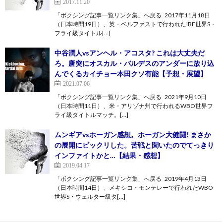
2017.11.20
「ボクシング記事一覧リンク集」へ戻る 2017年11月18日
（日本時間19日）、英・ベルファストで行われたIBF世界S・
フライ級タイトル[…]
中谷潤人vsアンヘル・アコスタ? これは大丈夫だ
ろ。唐突にオスカル・バルデスのアンダーに放り込
んでくるカイチョー本田クソ有能【予想・展望】
2021.07.06
「ボクシング記事一覧リンク集」へ戻る 2021年9月10日
（日本時間11日）、米・アリゾナ州で行われるWBO世界フ
ライ級タイトルマッチ。[…]
ムンギアvsホーガン感想。ホーガン大健闘! まさか
の展開にビックリした。苦戦と聞いたのでてっきり
インファイトかと…【結果・感想】
2019.04.17
「ボクシング記事一覧リンク集」へ戻る 2019年4月13日
（日本時間14日）、メキシコ・モンテレーで行われたWBO
世界S・ウェルター級タ[…]