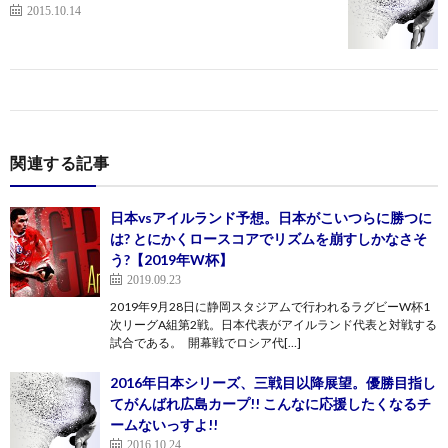
2015.10.14
関連する記事
日本vsアイルランド予想。日本がこいつらに勝つに
は? とにかくロースコアでリズムを崩すしかなさそ
う?【2019年W杯】
2019.09.23
2019年9月28日に静岡スタジアムで行われるラグビーW杯1
次リーグA組第2戦。日本代表がアイルランド代表と対戦する
試合である。 開幕戦でロシア代[…]
2016年日本シリーズ、三戦目以降展望。優勝目指し
てがんばれ広島カープ!! こんなに応援したくなるチ
ームないっすよ!!
2016.10.24