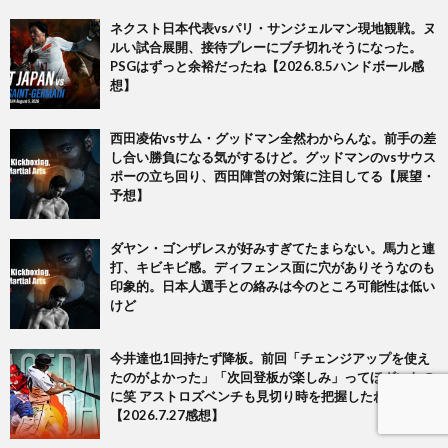
ネクスト日本代表vsパリ・サンジェルマン現地観戦。ヌ
ルい試合展開、接待プレーにブチ切れそうになった。
PSGはずっと余裕だったね【2026.8.5ハンドボール感
想】
西田凌佑vsサム・グッドマン全然わからんな。前手の差
し合い勝負になる気がするけど。グッドマンのvsサウス
ポーの立ち回り、西田陣営の対策に注目してる【展望・
予想】
ダヤン・ゴンザレスが好みすぎてたまらない。馬力と連
打、キビキビ感。ディフェンス面に穴がありそうなのも
印象的。日本人選手との絡みは今のところ可能性は低い
けど
今井達也1回持たず降板。前回「チェンジアップを使え
たのがよかった」「次回登板が楽しみ」ってほざいたの
に笑 アストロズベンチも見切り時を把握したね
【2026.7.27感想】