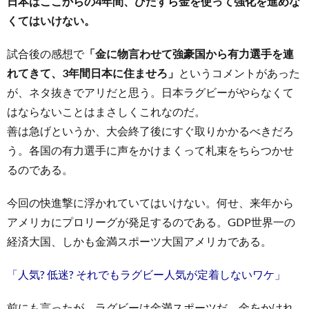
日本はここからの4年間、ひたすら金を使って強化を進めな
くてはいけない。
試合後の感想で
「金に物言わせて強豪国から有力選手を連
れてきて、3年間日本に住ませろ」
というコメントがあった
が、ネタ抜きでアリだと思う。日本ラグビーがやらなくて
はならないことはまさしくこれなのだ。
善は急げというか、大会終了後にすぐ取りかかるべきだろ
う。各国の有力選手に声をかけまくって札束をちらつかせ
るのである。
今回の快進撃に浮かれていてはいけない。何せ、来年から
アメリカにプロリーグが発足するのである。GDP世界一の
経済大国、しかも金満スポーツ大国アメリカである。
「人気? 低迷? それでもラグビー人気が定着しないワケ」
前にも言ったが、ラグビーは金満スポーツだ。金をかけれ