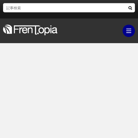
ブ
ロ
既
グ
刊
ボ
ラ
ク
映
イ
シ
画・
ギ