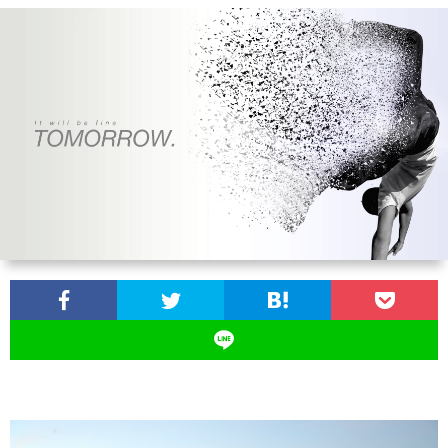
お
問
い
合
わ
せ