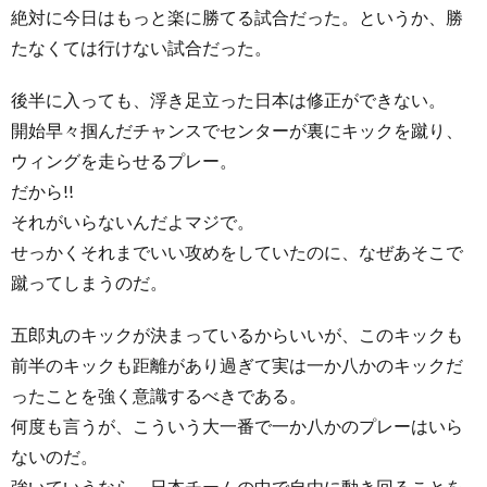
絶対に今日はもっと楽に勝てる試合だった。というか、勝
たなくては行けない試合だった。
後半に入っても、浮き足立った日本は修正ができない。
開始早々掴んだチャンスでセンターが裏にキックを蹴り、
ウィングを走らせるプレー。
だから!!
それがいらないんだよマジで。
せっかくそれまでいい攻めをしていたのに、なぜあそこで
蹴ってしまうのだ。
五郎丸のキックが決まっているからいいが、このキックも
前半のキックも距離があり過ぎて実は一か八かのキックだ
ったことを強く意識するべきである。
何度も言うが、こういう大一番で一か八かのプレーはいら
ないのだ。
強いていうなら、日本チームの中で自由に動き回ることを