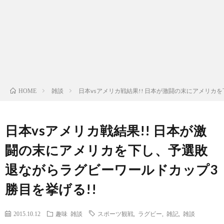
ン
ン
マ
ャ
ホ
ナ
グ
ン
ラ
ー
ッ
観
ガ・
リ
ム
雑談
日本vsアメリカ戦結果!! 日本が激闘の末にアメリカ
HOME
プ
戦
ド
ー
ラ
日本vsアメリカ戦結果!! 日本が激
闘の末にアメリカを下し、予選敗
マ
退ながらラグビーワールドカップ3
勝目を挙げる!!
2015.10.12
趣味
雑談
スポーツ観戦
,
ラグビー
,
雑記
,
雑談