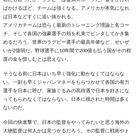
ばかけるほど、チームは強くなる。アメリカが本気になれ
ば日本などすぐに追い抜かれる。
アメリカチームは恐らく最新のトレーニング理論と名コー
チ、そして各国の強豪選手の頬を札束でビンタしてかき集
めるだろう。世界のラグビー選手の最高年俸など、せいぜ
いが2億弱だ。野球選手に10年間で200億も払う国がその程
度の金を惜しむとは思えない。
そうなる前に日本はいち早く強化に動かなくてはならな
い。一刻も早くジャパンマネーをちらつかせて各国の有力
選手を日本に呼び、家族ぐるみの高待遇で日本を好きにな
ってもらわなくてはならない。日本に残された時間は多く
ないのだ。
今回の快進撃で、日本の監督をやってみたいと思う海外の
大物監督は何人かは見つかるだろう。その監督に戦術やト