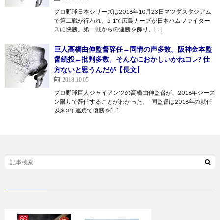
プロ野球日本シリーズは2016年10月23日マツダスタジアム
で第二戦が行われ、5-1で広島カープが日本ハムファイター
ズに快勝。第一戦からの連勝を飾り、[…]
巨人高橋由伸監督辞任←同情の声多数。阪神金本監
督続投←批判多数。そんなにおかしいかねコレ? 仕
方ないと思うんだが【長文】
2018.10.05
プロ野球巨人ジャイアンツの高橋由伸監督が、2018年シーズ
ン限りで辞任することがわかった。 同監督は2016年の就任
以来3年連続で優勝を[…]