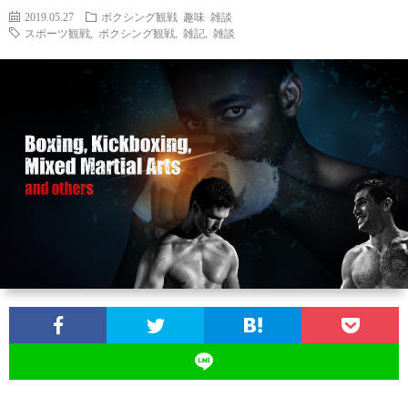
2019.05.27
ボクシング観戦
趣味
雑談
スポーツ観戦
,
ボクシング観戦
,
雑記
,
雑談
ン
ン
マ
ャ
ホ
ナ
グ
ン
ラ
ー
ッ
観
ガ・
リ
ム
プ
戦
ド
ー
ラ
マ