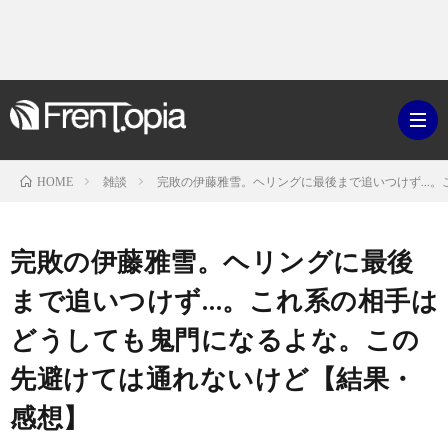
雑談
完敗の伊藤雅雪。ヘリングに最後まで追いつけず…。
HOME
ブ
完敗の伊藤雅雪。ヘリングに最後
ロ
既
まで追いつけず…。これ系の相手は
どうしても鬼門になるよな。この
グ
刊
ボ
先避けては通れないけど【結果・
ラ
ク
映
感想】
イ
シ
画・
ギ