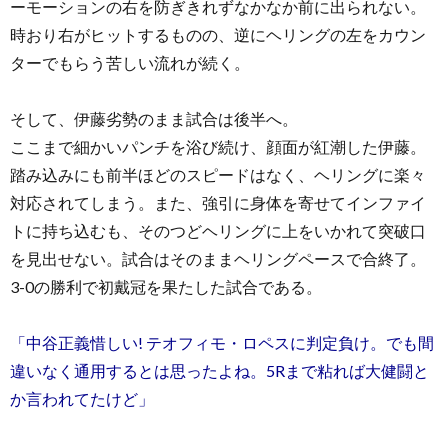
ーモーションの右を防ぎきれずなかなか前に出られない。
時おり右がヒットするものの、逆にヘリングの左をカウン
ターでもらう苦しい流れが続く。
そして、伊藤劣勢のまま試合は後半へ。
ここまで細かいパンチを浴び続け、顔面が紅潮した伊藤。
踏み込みにも前半ほどのスピードはなく、ヘリングに楽々
対応されてしまう。また、強引に身体を寄せてインファイ
トに持ち込むも、そのつどヘリングに上をいかれて突破口
を見出せない。試合はそのままヘリングペースで合終了。
3-0の勝利で初戴冠を果たした試合である。
「中谷正義惜しい! テオフィモ・ロペスに判定負け。でも間
違いなく通用するとは思ったよね。5Rまで粘れば大健闘と
か言われてたけど」