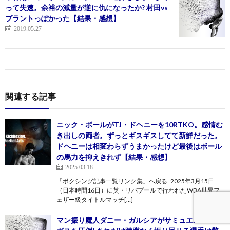
って失速。余裕の減量が逆に仇になったか? 村田vs
ブラントっぽかった【結果・感想】
2019.05.27
関連する記事
ニック・ボールがTJ・ドヘニーを10RTKO。感情む
き出しの両者。ずっとギスギスしてて新鮮だった。
ドヘニーは相変わらずうまかったけど最後はボール
の馬力を抑えきれず【結果・感想】
2025.03.18
「ボクシング記事一覧リンク集」へ戻る 2025年3月15日
（日本時間16日）に英・リバプールで行われたWBA世界フ
ェザー級タイトルマッチ[…]
マン振り魔人ダニー・ガルシアがサミュエル・バル