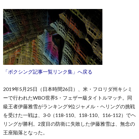
お
問
「ボクシング記事一覧リンク集」へ戻る
い
2019年5月25日（日本時間26日）、米・フロリダ州キシミ
合
ーで行われたWBO世界S・フェザー級タイトルマッチ。同
級王者伊藤雅雪がランキング9位ジャメル・ヘリングの挑戦
わ
を受けた一戦は、3-0（118-110、118-110、116-112）でヘ
リングが勝利。2度目の防衛に失敗した伊藤雅雪は、無念の
せ
王座陥落となった。