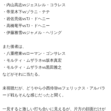
・内山高志vsジェスレル・コラレス
・帝里木下vsゾラニ・テテ
・岩佐亮佑vsTJ・ドヘニー
・高橋竜平vsTJ・ドヘニー
・伊藤雅雪vsジャメル・ヘリング
また後者は、
・八重樫東vsローマン・ゴンサレス
・モルティ・ムザラネvs坂本真宏
・モルティ・ムザラネvs黒田雅之
などがそれに当たる。
未視聴だが、どうやら小西伶弥vsフェリックス・アルバラ
ード戦もそんな感じだったと聞く。
一見すると激しい打ち合いに見えるが、片方の顔面だけが