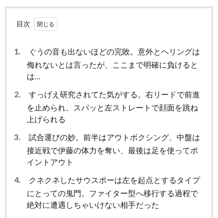
目次
1.
ぐうの音も出ないほどの完敗。意外とヘリングは
侮れないとは言ったが、ここまで明確に負けると
は…
2.
すっげえ研究されてた気がする。右リードで前進
を止められ、スパッと左ストレートで顔面を跳ね
上げられる
3.
試合運びの妙。前半はアウトボクシング、中盤は
接近戦で伊藤の体力を奪い、最後は足を使ってポ
イントアウト
4.
クネクネしたサウスポーは左を起点とするタイプ
にとっての鬼門。ファイター型へ移行する過程で
絶対に遭遇しちゃいけない相手だった