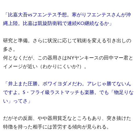
「比嘉大吾vsフエンテス予想。寒がりフエンテスさんが沖
縄上陸。比嘉は凱旋防衛戦で連続KO継続なるか」
研究と準備。さらに状況に応じて戦術を変える引き出しの
多さ。
何となくだが、この器用さはNYヤンキースの田中マー君と
イメージが近い（わかりにくいか?）。
「井上また圧勝。ボワイヨダメだわ。アレじゃ勝てないん
ですよ。S・フライ級ラストマッチも楽勝。でも「物足りな
い」ってさ」
だがその反面、やや器用貧乏なところもあり、突き抜けた
特徴を持った相手には苦労する傾向が見られる。