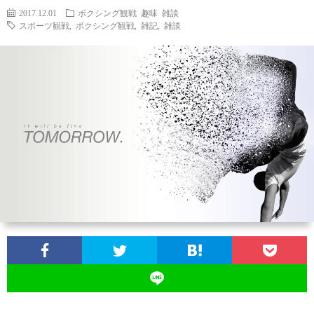
2017.12.01
ボクシング観戦
趣味
雑談
スポーツ観戦
,
ボクシング観戦
,
雑記
,
雑談
お
問
い
合
わ
せ