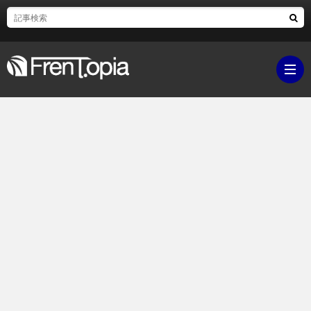
ブ
ロ
既
グ
刊
ボ
ラ
ク
映
イ
シ
画・
ギ