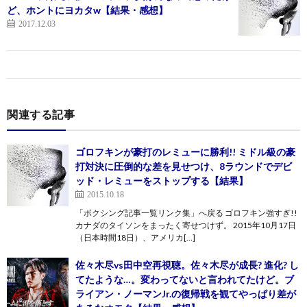
ど、ホントにヨカタw【結果・感想】
2017.12.03
関連する記事
ゴロフキンが豪打のレミューに勝利!! ミドル級の豪
打対決に圧倒的な差を見せつけ、8ラウンドでデビ
ッド・レミューをストップする【結果】
2015.10.18
「ボクシング記事一覧リンク集」へ戻る ゴロフキン強すぎ!!
カナダのタイソンをまったく寄せつけず。 2015年10月17日
（日本時間18日）、アメリカ[…]
佐々木尽vs田中空再視聴。佐々木尽が成長? 進化? し
てたような…。変わってないと言われてたけど。ブ
ライアン・ノーマンJr.の復帰戦を観てやっぱり差が