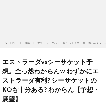
ン
ン
マ
ャ
ホ
ナ
グ
ン
ラ
ー
ッ
観
ガ・
リ
ム
雑談
エストラーダvsシーサケット予想。全っ然わからんw 
HOME
プ
戦
ド
ー
ラ
エストラーダvsシーサケット予
想。全っ然わからんw わずかにエ
マ
ストラーダ有利? シーサケットの
KOも十分ある? わからん【予想・
展望】