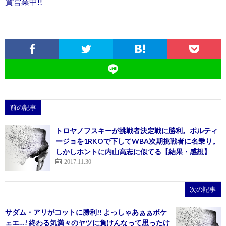
賛営業中!!
前の記事
トロヤノフスキーが挑戦者決定戦に勝利。ポルティ
ージョを1RKOで下してWBA次期挑戦者に名乗り。
しかしホントに内山高志に似てる【結果・感想】
2017.11.30
次の記事
サダム・アリがコットに勝利!! よっしゃあぁぁボケ
ェエ…! 終わる気満々のヤツに負けんなって思ったけ