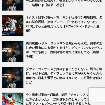
チは対応が間に合わず。低重心のファイター型サウスポ
ー、結構好き【結果・感想】
ネクスト日本代表vsパリ・サンジェルマン現地観戦。ヌ
ルい試合展開、接待プレーにブチ切れそうになった。
PSGはずっと余裕だったね【2026.8.5ハンドボール感
想】
西田凌佑vsサム・グッドマン全然わからんな。前手の差
し合い勝負になる気がするけど。グッドマンのvsサウス
ポーの立ち回り、西田陣営の対策に注目してる【展望・
予想】
ダヤン・ゴンザレスが好みすぎてたまらない。馬力と連
打、キビキビ感。ディフェンス面に穴がありそうなのも
印象的。日本人選手との絡みは今のところ可能性は低い
けど
今井達也1回持たず降板。前回「チェンジアップを使え
たのがよかった」「次回登板が楽しみ」ってほざいたの
に笑 アストロズベンチも見切り時を把握したね