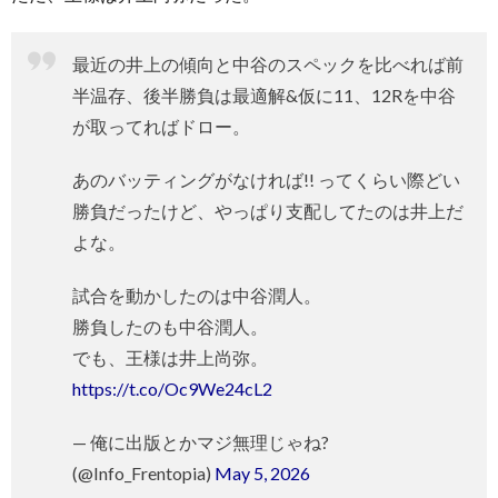
最近の井上の傾向と中谷のスペックを比べれば前
半温存、後半勝負は最適解&仮に11、12Rを中谷
が取ってればドロー。
あのバッティングがなければ!! ってくらい際どい
勝負だったけど、やっぱり支配してたのは井上だ
よな。
試合を動かしたのは中谷潤人。
勝負したのも中谷潤人。
でも、王様は井上尚弥。
https://t.co/Oc9We24cL2
— 俺に出版とかマジ無理じゃね?
(@Info_Frentopia)
May 5, 2026