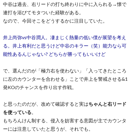
中谷は過去、右リードの打ち終わりに中に入られる→懐で
連打を浴びてモタついた経験がある。
なので、今回そこをどうするかに注目していた。
井上尚弥vs中谷潤人。凄まじく熱量の低い僕が展望を考え
る。井上有利だと思うけど中谷のキラー（笑）能力なら可
能性あるんじゃない? どちらが勝ってもいいけど
で、選んだのが「極力右を使わない」「入ってきたところ
に左のカウンターを合わせる」ことで井上を警戒させる&1
発KOのチャンスを作り出す作戦。
と思ったのだが、改めて確認すると実は
ちゃんと右リード
を使っている
。
もちろんけん制する、侵入を妨害する意図が主でカウンタ
ーには注意していたと思うが、それでも。