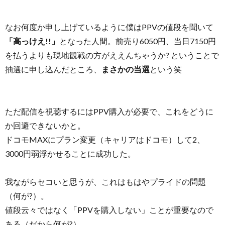
なお何度か申し上げているように僕はPPVの値段を聞いて
「高っけえ!!」
となった人間。前売り6050円、当日7150円
を払うよりも現地観戦の方がええんちゃうか? ということで
抽選に申し込んだところ、
まさかの当選
という笑
ただ配信を視聴するにはPPV購入が必要で、これをどうに
か回避できないかと。
ドコモMAXにプラン変更（キャリアはドコモ）して2、
3000円弱浮かせることに成功した。
我ながらセコいと思うが、これはもはやプライドの問題
（何が?）。
値段云々ではなく「PPVを購入しない」ことが重要なので
ある（だから何が?）。