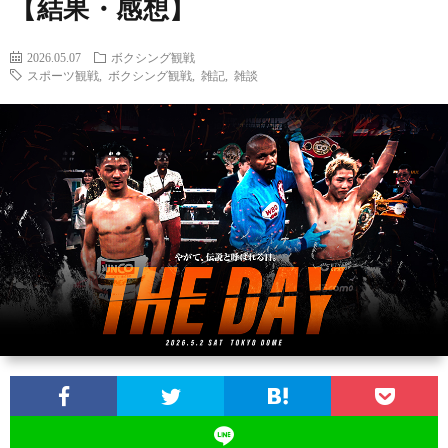
【結果・感想】
2026.05.07
ボクシング観戦
スポーツ観戦
,
ボクシング観戦
,
雑記
,
雑談
お
問
い
合
わ
せ