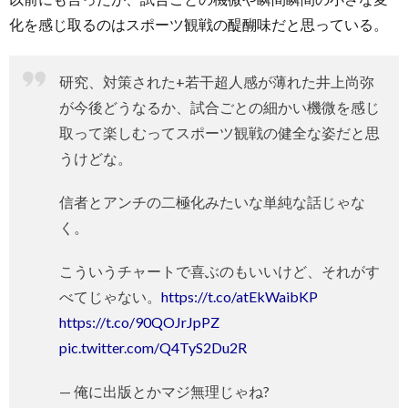
化を感じ取るのはスポーツ観戦の醍醐味だと思っている。
研究、対策された+若干超人感が薄れた井上尚弥
が今後どうなるか、試合ごとの細かい機微を感じ
取って楽しむってスポーツ観戦の健全な姿だと思
うけどな。
信者とアンチの二極化みたいな単純な話じゃな
く。
こういうチャートで喜ぶのもいいけど、それがす
べてじゃない。
https://t.co/atEkWaibKP
https://t.co/90QOJrJpPZ
pic.twitter.com/Q4TyS2Du2R
— 俺に出版とかマジ無理じゃね?