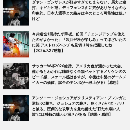
ダヤン・ゴンザレスが好みすぎてたまらない。馬力と連
打、キビキビ感。ディフェンス面に穴がありそうなのも
印象的。日本人選手との絡みは今のところ可能性は低い
けど
今井達也1回持たず降板。前回「チェンジアップを使え
たのがよかった」「次回登板が楽しみ」ってほざいたの
に笑 アストロズベンチも見切り時を把握したね
【2026.7.27感想】
サッカーW杯2026総括。アメリカ色が濃かった大会。
儲かるとわかれば躊躇なく全額ベットするメリケンのス
ピード感、スケール感はさすが。今後は中盤のゲームメ
イカーの価値、試合のテンポが一段上がる?【感想】
アンソニー・ジョシュアがクリスティアン・プレンガに
逆転KO勝ち。ジョシュアの脆さ、危うさがバダ・ハリ
と被る。圧倒的な攻撃力を兼ね備えた“打たれ弱い人
族”には独特の味わい深さがある【結果・感想】