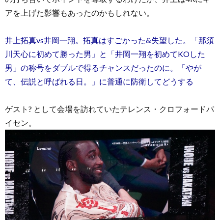
アを上げた影響もあったのかもしれない。
井上拓真vs井岡一翔。拓真はすごかった&失望した。「那須
川天心に初めて勝った男」と「井岡一翔を初めてKOした
男」の称号をダブルで得るチャンスだったのに。「やが
て、伝説と呼ばれる日。」に普通に防衛してどうする
ゲスト? として会場を訪れていたテレンス・クロフォードパ
イセン。