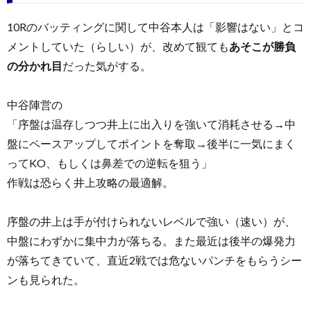
10Rのバッティングに関して中谷本人は「影響はない」とコ
メントしていた（らしい）が、改めて観ても
あそこが勝負
の分かれ目
だった気がする。
中谷陣営の
「序盤は温存しつつ井上に出入りを強いて消耗させる→中
盤にペースアップしてポイントを奪取→後半に一気にまく
ってKO、もしくは鼻差での逆転を狙う」
作戦は恐らく井上攻略の最適解。
序盤の井上は手が付けられないレベルで強い（速い）が、
中盤にわずかに集中力が落ちる。また最近は後半の爆発力
が落ちてきていて、直近2戦では危ないパンチをもらうシー
ンも見られた。