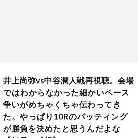
ン
ン
マ
ャ
ホ
ナ
グ
ン
ラ
ー
ッ
観
ガ・
リ
ム
プ
戦
ド
ー
ラ
井上尚弥vs中谷潤人戦再視聴。会場
ではわからなかった細かいペース
マ
争いがめちゃくちゃ伝わってき
た。やっぱり10Rのバッティング
が勝負を決めたと思うんだよな