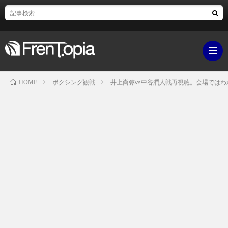
ボクシング観戦
井上尚弥vs中谷潤人戦再視聴。会場では
HOME
ブ
ロ
既
グ
刊
ボ
ラ
ク
映
イ
シ
画・
ギ