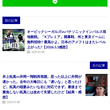
前の記事
オービックシーガルズvsパナソニックインパルス現
地観戦。「Xプレミア」開幕戦、何と東京ドームに
無料招待!! 最高かよ。日本のアメフトはまたレベル
上がった?【2026.5.3感想】
2026.05.06
次の記事
井上拓真vs井岡一翔戦再視聴。思った以上に井岡が
遅かった。去年の大晦日にも「遅いな」と思ったけ
ど。拓真の稲妻みたいな右に対応できず。最後まで
勝負しない拓真には改めて失望したけど【結果・感
想】
2026.05.08