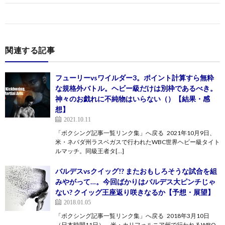
関連する記事
フューリーvsワイルダー3。ポイント計算すら無粋
な規格外バトル。ヘビー級だけは別枠であるべき。
神々のお戯れに不純物はいらない（）【結果・感
想】
2021.10.11
「ボクシング記事一覧リンク集」へ戻る 2021年10月9日、
米・ネバダ州ラスベガスで行われたWBC世界ヘビー級タイト
ルマッチ。同級王者タ[…]
バルデスvsクイッグ!? またおもしろそうな試合を組
みやがって…。今回ばかりはバルデス大ピンチじゃ
ない? クイッグ王座返り咲きなるか【予想・展望】
2018.01.05
「ボクシング記事一覧リンク集」へ戻る 2018年3月10日
（日本時間11日）、米・カリフォルニア州で行われるWBO