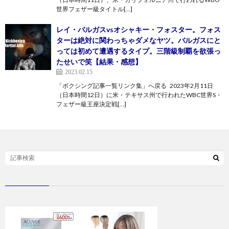
世界フェザー級タイトル[…]
レイ・バルガスvsオシャキー・フォスター。フォス
ターは絶対に関わっちゃダメなヤツ。バルガスにと
っては初めて遭遇するタイプ。三階級制覇を欲張っ
たせいで笑【結果・感想】
2023.02.15
「ボクシング記事一覧リンク集」へ戻る 2023年2月11日
（日本時間12日）に米・テキサス州で行われたWBC世界S・
フェザー級王座決定戦[…]