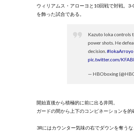
ウィリアムス・アローヨと10回戦で対戦。3-0（
を飾った試合である。
Kazuto Ioka controls th
power shots. He defe
decision.
#IokaArroyo
pic.twitter.com/KF
— HBOboxing (@HBO
開始直後から積極的に前に出る井岡。
ガードの間から上下のコンビネーションを的
3Rにはカウンター気味の右でダウンを奪う