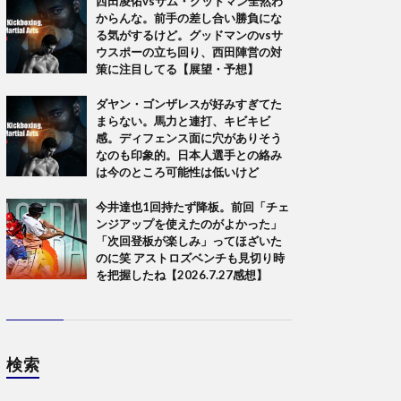
西田凌佑vsサム・グッドマン全然わ
からんな。前手の差し合い勝負にな
る気がするけど。グッドマンのvsサ
ウスポーの立ち回り、西田陣営の対
策に注目してる【展望・予想】
ダヤン・ゴンザレスが好みすぎてた
まらない。馬力と連打、キビキビ
感。ディフェンス面に穴がありそう
なのも印象的。日本人選手との絡み
は今のところ可能性は低いけど
今井達也1回持たず降板。前回「チェ
ンジアップを使えたのがよかった」
「次回登板が楽しみ」ってほざいた
のに笑 アストロズベンチも見切り時
を把握したね【2026.7.27感想】
検索