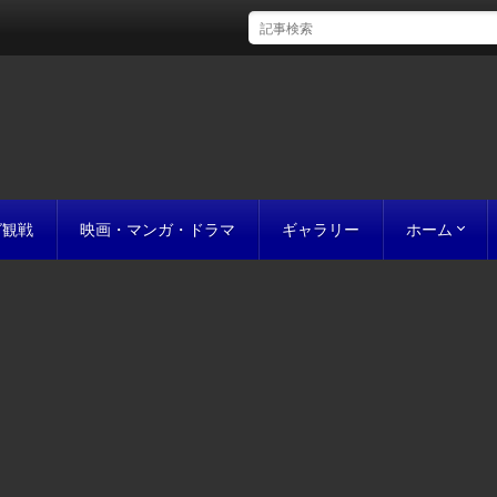
グ観戦
映画・マンガ・ドラマ
ギャラリー
ホーム
初めての方
完成までの
原稿の作り
誰にでも名作
お値段につ
お見積り
私たちのこ
ポリシー
サイトマッ