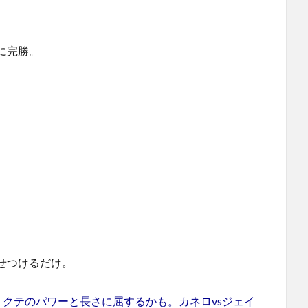
に完勝。
せつけるだけ。
リクテのパワーと長さに屈するかも。カネロvsジェイ