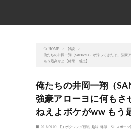
雑談
HOME
俺たちの井岡一翔（SANKYO）が帰ってきたぞ。強豪ア
もう最高かよ【結果・感想】
俺たちの井岡一翔（SA
強豪アローヨに何もさせ
ねえよボケがww もう
2018.09.09
ボクシング観戦
趣味
雑談
スポーツ