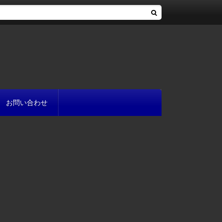
お問い合わせ
へ
流れ
方
が書ける?
いて
と
プ