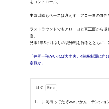
をコントロール。
中盤以降もペースは衰えず、アローヨの野性
ラストラウンドでもアローヨと真正面から激
勝。
見事1年5ヶ月ぶりの復帰戦を飾るとともに
「井岡一翔がいれば大丈夫。4階級制覇に向
定戦か」
目次
1.
井岡待ってたぞww いかん、テンショ