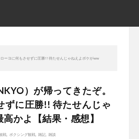
ローヨに何もさせずに圧勝!! 待たせんじゃねえよボケがww
NKYO）が帰ってきたぞ。
ずに圧勝!! 待たせんじゃ
最高かよ【結果・感想】
観戦
,
ボクシング観戦
,
雑記
,
雑談