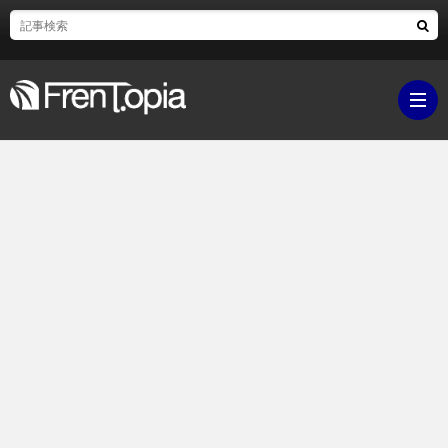
ブ
ロ
既
グ
刊
ボ
ラ
ク
映
イ
シ
画・
ギ