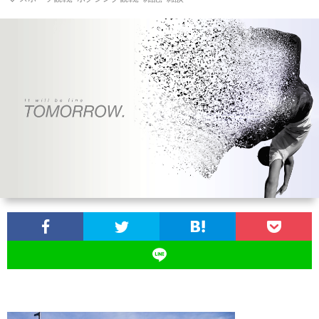
お
問
い
合
わ
せ