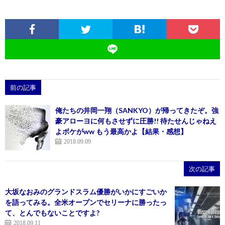
前の記事
俺たちの井岡一翔（SANKYO）が帰ってきたぞ。強
豪アローヨに何もさせずに圧勝!! 待たせんじゃねえ
よボケがww もう最高かよ【結果・感想】
2018.09.09
次の記事
大坂なおみのグランドスラム優勝がいかにすごいか
を語ってみる。全米オープンでセリーナに勝ったっ
て、とんでもないことですよ?
2018.09.11