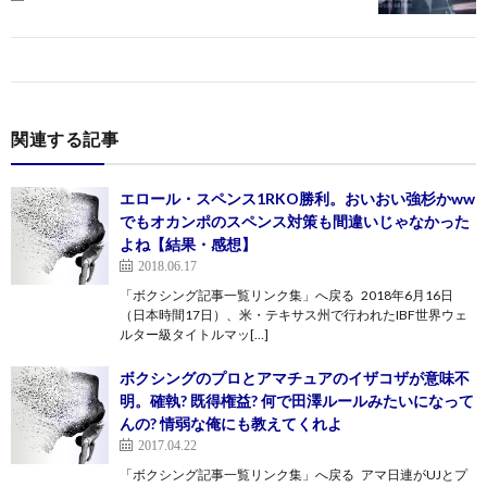
関連する記事
エロール・スペンス1RKO勝利。おいおい強杉かww
でもオカンポのスペンス対策も間違いじゃなかった
よね【結果・感想】
2018.06.17
「ボクシング記事一覧リンク集」へ戻る 2018年6月16日
（日本時間17日）、米・テキサス州で行われたIBF世界ウェ
ルター級タイトルマッ[…]
ボクシングのプロとアマチュアのイザコザが意味不
明。確執? 既得権益? 何で田澤ルールみたいになって
んの? 情弱な俺にも教えてくれよ
2017.04.22
「ボクシング記事一覧リンク集」へ戻る アマ日連がUJとプ