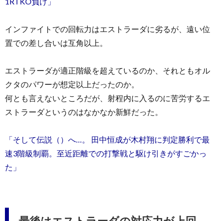
1RTKO負け」
インファイトでの回転力はエストラーダに劣るが、遠い位
置での差し合いは互角以上。
エストラーダが適正階級を超えているのか、それともオル
クタのパワーが想定以上だったのか。
何とも言えないところだが、射程内に入るのに苦労するエ
ストラーダというのはなかなか新鮮だった。
「そして伝説（）へ…。 田中恒成が木村翔に判定勝利で最
速3階級制覇。至近距離での打撃戦と駆け引きがすごかっ
た」
最後はエストラーダの対応力が上回