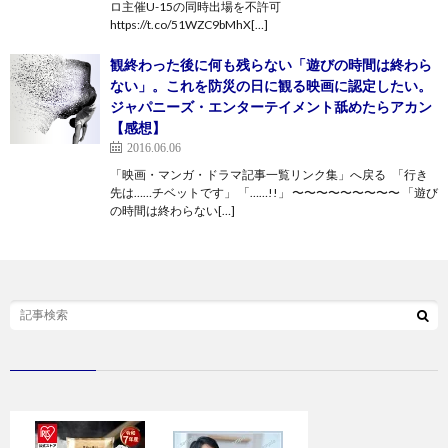
ロ主催U-15の同時出場を不許可
https://t.co/51WZC9bMhX[…]
観終わった後に何も残らない「遊びの時間は終わら
ない」。これを防災の日に観る映画に認定したい。
ジャパニーズ・エンターテイメント舐めたらアカン
【感想】
2016.06.06
「映画・マンガ・ドラマ記事一覧リンク集」へ戻る 「行き
先は……チベットです」 「……!!」 〜〜〜〜〜〜〜〜〜 「遊び
の時間は終わらない[…]