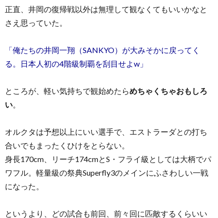
正直、井岡の復帰戦以外は無理して観なくてもいいかなと
さえ思っていた。
「俺たちの井岡一翔（SANKYO）が大みそかに戻ってく
る。日本人初の4階級制覇を刮目せよw」
ところが、軽い気持ちで観始めたら
めちゃくちゃおもしろ
い
。
オルクタは予想以上にいい選手で、エストラーダとの打ち
合いでもまったくひけをとらない。
身長170cm、リーチ174cmとS・フライ級としては大柄でパ
ワフル。軽量級の祭典Superfly3のメインにふさわしい一戦
になった。
というより、どの試合も前回、前々回に匹敵するくらいい