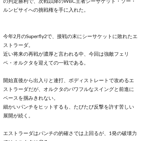
の判定勝利で、次戦以降のWBC王者シーサケット・ソー・
ルンビサイへの挑戦権を手に入れた。
今年2月のSuperfly2で、接戦の末にシーサケットに敗れたエ
ストラーダ。
近い将来の再戦が濃厚と言われる中、今回は強敵フェリ
ペ・オルクタを迎えての一戦である。
開始直後から出入りと連打、ボディストレートで攻めるエ
ストラーダだが、オルクタのパワフルなスイングと前進に
ペースを掴みきれない。
細かいパンチをヒットするも、たびたび反撃を許す苦しい
展開が続く。
エストラーダはパンチの的確さでは上回るが、1発の破壊力