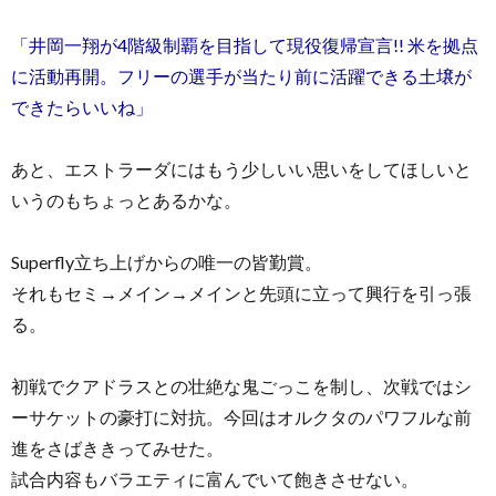
「井岡一翔が4階級制覇を目指して現役復帰宣言!! 米を拠点
に活動再開。フリーの選手が当たり前に活躍できる土壌が
できたらいいね」
あと、エストラーダにはもう少しいい思いをしてほしいと
いうのもちょっとあるかな。
Superfly立ち上げからの唯一の皆勤賞。
それもセミ→メイン→メインと先頭に立って興行を引っ張
る。
初戦でクアドラスとの壮絶な鬼ごっこを制し、次戦ではシ
ーサケットの豪打に対抗。今回はオルクタのパワフルな前
進をさばききってみせた。
試合内容もバラエティに富んでいて飽きさせない。