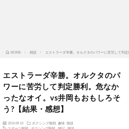
ン
ン
マ
ャ
ホ
ナ
グ
ン
ラ
ー
ッ
観
ガ・
リ
ム
雑談
エストラーダ辛勝。オルクタのパワーに苦労して判定
HOME
プ
戦
ド
ー
ラ
エストラーダ辛勝。オルクタのパ
ワーに苦労して判定勝利。危なか
マ
ったなオイ。vs井岡もおもしろそ
う?【結果・感想】
2018.09.10
ボクシング観戦
趣味
雑談
スポーツ観戦
,
ボクシング観戦
,
雑記
,
雑談