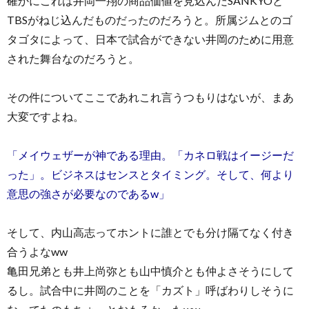
確かにこれは井岡一翔の商品価値を見込んだSANKYOと
TBSがねじ込んだものだったのだろうと。所属ジムとのゴ
タゴタによって、日本で試合ができない井岡のために用意
された舞台なのだろうと。
その件についてここであれこれ言うつもりはないが、まあ
大変ですよね。
「メイウェザーが神である理由。「カネロ戦はイージーだ
った」。ビジネスはセンスとタイミング。そして、何より
意思の強さが必要なのであるw」
そして、内山高志ってホントに誰とでも分け隔てなく付き
合うよなww
亀田兄弟とも井上尚弥とも山中慎介とも仲よさそうにして
るし。試合中に井岡のことを「カズト」呼ばわりしそうに