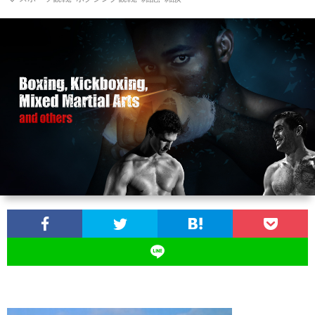
ン
ン
マ
ャ
ホ
ナ
グ
ン
ラ
ー
ッ
観
ガ・
リ
ム
プ
戦
ド
ー
ラ
マ