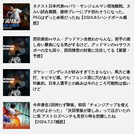
ネクスト日本代表vsパリ・サンジェルマン現地観戦。ヌ
ルい試合展開、接待プレーにブチ切れそうになった。
PSGはずっと余裕だったね【2026.8.5ハンドボール感
想】
西田凌佑vsサム・グッドマン全然わからんな。前手の差
し合い勝負になる気がするけど。グッドマンのvsサウス
ポーの立ち回り、西田陣営の対策に注目してる【展望・
予想】
ダヤン・ゴンザレスが好みすぎてたまらない。馬力と連
打、キビキビ感。ディフェンス面に穴がありそうなのも
印象的。日本人選手との絡みは今のところ可能性は低い
けど
今井達也1回持たず降板。前回「チェンジアップを使え
たのがよかった」「次回登板が楽しみ」ってほざいたの
に笑 アストロズベンチも見切り時を把握したね
【2026.7.27感想】