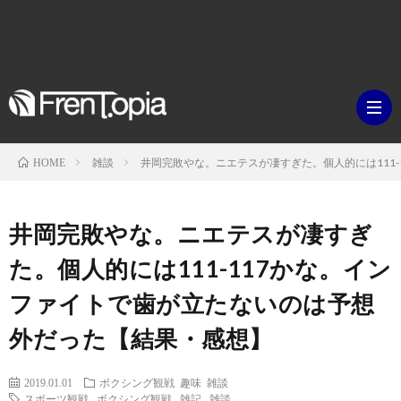
雑談
井岡完敗やな。ニエテスが凄すぎた。個人的には111
HOME
ブ
井岡完敗やな。ニエテスが凄すぎ
ロ
既
た。個人的には111-117かな。イン
ファイトで歯が立たないのは予想
グ
刊
ボ
外だった【結果・感想】
ラ
ク
映
2019.01.01
ボクシング観戦
趣味
雑談
イ
シ
スポーツ観戦
,
ボクシング観戦
,
雑記
,
雑談
画・
ギ