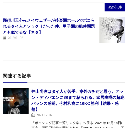
次の記事
那須川天心vsメイウェザーが後楽園ホールでボコら
れるタイ人とソックリだった件。甲子園の酷使問題
とも似てるな【ネタ】
2019.01.02
関連する記事
井上尚弥はタイ人が苦手←案外ガチだと思う。アラ
ン・ディパエンに8Rまで粘られる。武居由樹の超絶
バランス感覚。今村和寛に1RKO勝利【結果・感
想】
2021.12.16
「ボクシング記事一覧リンク集」へ戻る 2021年12月14日に
東京・両国国技館で開催された「PXB WORLD SPIRITS」、王