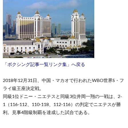
お
問
「ボクシング記事一覧リンク集」へ戻る
い
2018年12月31日、中国・マカオで行われたWBO世界S・フ
ライ級王座決定戦。
合
同級1位ドニー・ニエテスと同級3位井岡一翔の一戦は、2-
1（116-112、110-118、112-116）の判定でニエテスが勝
わ
利。見事4階級制覇を達成した試合である。
せ