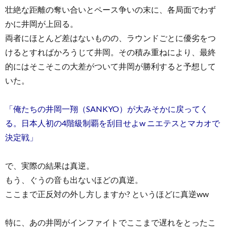
壮絶な距離の奪い合いとペース争いの末に、各局面でわず
かに井岡が上回る。
両者にほとんど差はないものの、ラウンドごとに優劣をつ
けるとすればかろうじて井岡。その積み重ねにより、最終
的にはそこそこの大差がついて井岡が勝利すると予想して
いた。
「俺たちの井岡一翔（SANKYO）が大みそかに戻ってく
る。日本人初の4階級制覇を刮目せよw ニエテスとマカオで
決定戦」
で、実際の結果は真逆。
もう、ぐうの音も出ないほどの真逆。
ここまで正反対の外し方しますか? というほどに真逆ww
特に、あの井岡がインファイトでここまで遅れをとったこ