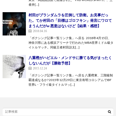
者井[…]
村田がブランダムラを圧倒して防衛。お見事だっ
た。てか村田の「目標はゴロフキン」発言にワロて
まうんだがw 悪意はないけど【結果・感想】
2018.04.16
「ボクシング記事一覧リンク集」へ戻る 2018年4月15日、
神奈川県にある横浜アリーナで行われたWBA世界ミドル級タ
イトルマッチ。同級王者村田諒太[…]
八重樫がハビエル・メンドサに勝てる気がまったく
しないんだが【勝敗予想】
2015.12.24
「ボクシング記事一覧リンク集」へ戻る 八重樫東、三階級制
覇達成なるか? 2015年12月29日に東京有明コロシアムでIBF
世界L・フライ級タイトルマッ[…]