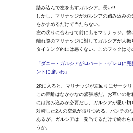
踏み込んで左を出すガルシア。長い!!
しかし、マリナッジがガルシアの踏み込みの
をかすめるだけで当たらない。
左の戻りに合わせて前に出るマリナッジ。懐
離れ際のマリナッジに対してガルシアが大振りの
タイミング的には悪くない。このフックはそ
「ダニー・ガルシアがロバート・ゲレロに完勝
ントに強いわ」
2Rに入ると、マリナッジが左回りにサークリ
この距離はなかかなの緊張感だ。お互いの射
には踏み込みが必要だし、ガルシアが思い切
対峙した2人の空気が張りつめる。パンチの
あるが、ガルシアは一発当てるだけで終わら
うか。