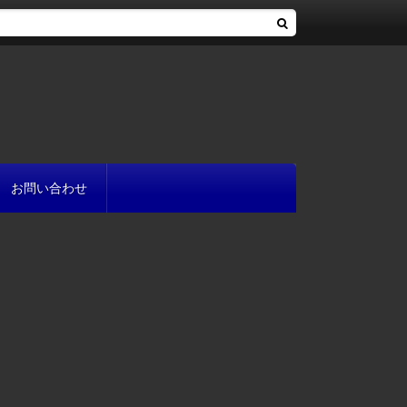
お問い合わせ
へ
流れ
方
が書ける?
いて
と
プ