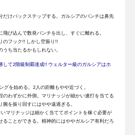
分だけバックステップする。ガルシアのパンチは鼻先
に飛び込んで数発パンチを出し、すぐに離れる。
フック!! しかし空振り!!
のうち当たるかもしれない。
して2階級制覇達成!! ウェルター級のガルシアはホ
ングを始める。2人の距離もやや近づく。
程のわずかに外側。マリナッジが細かい連打を当てる
り腕を振り回すにはやや遠過ぎる。
ないマリナッジは細かく当ててポイントを稼ぐ必要が
せることができる。精神的にはややガルシア有利だろ