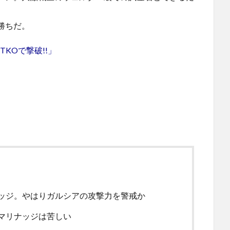
勝ちだ。
KOで撃破!!」
ッジ。やはりガルシアの攻撃力を警戒か
マリナッジは苦しい