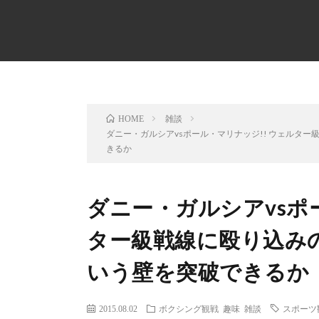
雑談
HOME
ダニー・ガルシアvsポール・マリナッジ!! ウェルタ
きるか
ダニー・ガルシアvsポ
ター級戦線に殴り込み
いう壁を突破できるか
2015.08.02
ボクシング観戦
趣味
雑談
スポーツ