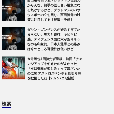
西田凌佑vsサム・グッドマン全然わ
からんな。前手の差し合い勝負にな
る気がするけど。グッドマンのvsサ
ウスポーの立ち回り、西田陣営の対
策に注目してる【展望・予想】
ダヤン・ゴンザレスが好みすぎてた
まらない。馬力と連打、キビキビ
感。ディフェンス面に穴がありそう
なのも印象的。日本人選手との絡み
は今のところ可能性は低いけど
今井達也1回持たず降板。前回「チェ
ンジアップを使えたのがよかった」
「次回登板が楽しみ」ってほざいた
のに笑 アストロズベンチも見切り時
を把握したね【2026.7.27感想】
検索