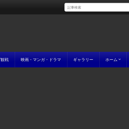
グ観戦
映画・マンガ・ドラマ
ギャラリー
ホーム
初めての方
完成までの
原稿の作り
誰にでも名作
お値段につ
お見積り
私たちのこ
ポリシー
サイトマッ