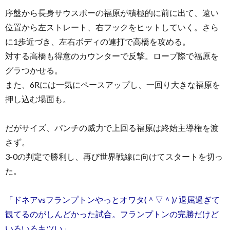
序盤から長身サウスポーの福原が積極的に前に出て、遠い
位置から左ストレート、右フックをヒットしていく。さら
に1歩近づき、左右ボディの連打で高橋を攻める。
対する高橋も得意のカウンターで反撃。ロープ際で福原を
グラつかせる。
また、6Rには一気にペースアップし、一回り大きな福原を
押し込む場面も。
だがサイズ、パンチの威力で上回る福原は終始主導権を渡
さず。
3-0の判定で勝利し、再び世界戦線に向けてスタートを切っ
た。
「ドネアvsフランプトンやっとオワタ(＾▽＾)/ 退屈過ぎて
観てるのがしんどかった試合。フランプトンの完勝だけど
いろいろキツい」