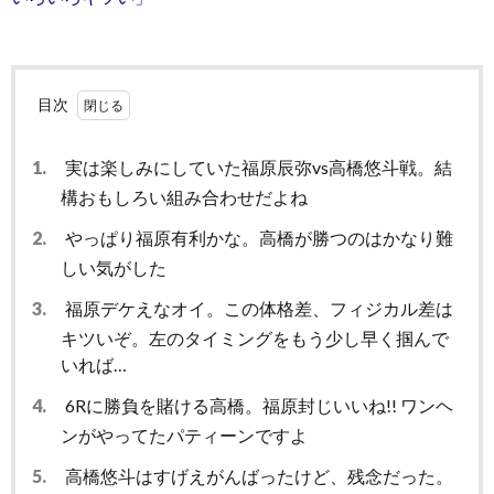
目次
1.
実は楽しみにしていた福原辰弥vs高橋悠斗戦。結
構おもしろい組み合わせだよね
2.
やっぱり福原有利かな。高橋が勝つのはかなり難
しい気がした
3.
福原デケえなオイ。この体格差、フィジカル差は
キツいぞ。左のタイミングをもう少し早く掴んで
いれば…
4.
6Rに勝負を賭ける高橋。福原封じいいね!! ワンヘ
ンがやってたパティーンですよ
5.
高橋悠斗はすげえがんばったけど、残念だった。