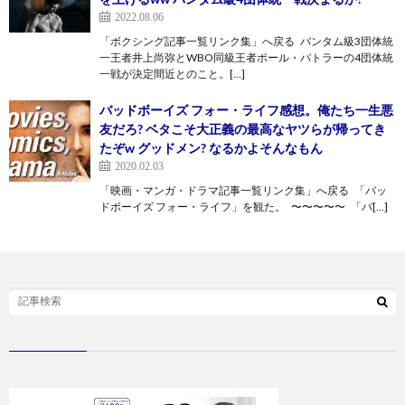
2022.08.06
「ボクシング記事一覧リンク集」へ戻る バンタム級3団体統
一王者井上尚弥とWBO同級王者ポール・バトラーの4団体統
一戦が決定間近とのこと。[…]
バッドボーイズ フォー・ライフ感想。俺たち一生悪
友だろ? ベタこそ大正義の最高なヤツらが帰ってき
たぞw グッドメン? なるかよそんなもん
2020.02.03
「映画・マンガ・ドラマ記事一覧リンク集」へ戻る 「バッ
ドボーイズ フォー・ライフ」を観た。 〜〜〜〜〜 「バ[…]