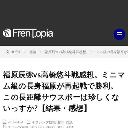
雑談
福原辰弥vs高橋悠斗戦感想。ミニマム級の長身福原
HOME
ブ
福原辰弥vs高橋悠斗戦感想。ミニマ
ロ
既
ム級の長身福原が再起戦で勝利。
この長距離サウスポーは珍しくな
グ
刊
ボ
いっすか?【結果・感想】
ラ
ク
映
2018.04.24
ボクシング観戦
趣味
雑談
イ
シ
スポーツ観戦
,
ボクシング観戦
,
雑記
,
雑談
画・
ギ