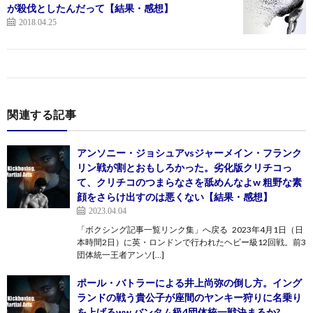
が殺伐としたんだって【結果・感想】
2018.04.25
関連する記事
アンソニー・ジョシュアvsジャーメイン・フランク
リン戦が割とおもしろかった。劣化版クリチコっ
て、クリチコのつまらなさを舐めんなよw 粗野な素
顔をさらけ出すのは悪くない【結果・感想】
2023.04.04
「ボクシング記事一覧リンク集」へ戻る 2023年4月1日（日
本時間2日）に英・ロンドンで行われたヘビー級12回戦。前3
団体統一王者アンソ[…]
ポール・バトラーによる井上尚弥の倒し方。イング
ランドの戦う貴公子が座間のヤンキー狩りに名乗り
を上げるww バンタム級4団体統一戦決まるか?