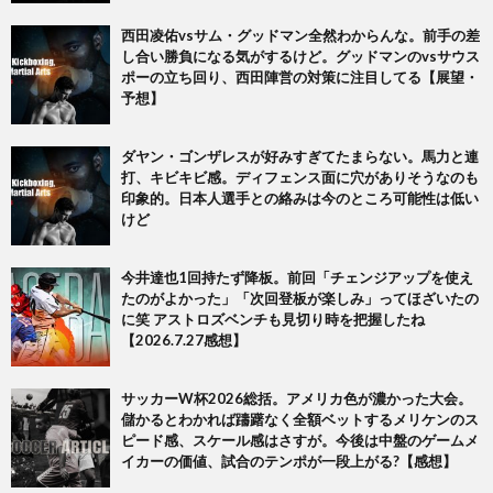
西田凌佑vsサム・グッドマン全然わからんな。前手の差
し合い勝負になる気がするけど。グッドマンのvsサウス
ポーの立ち回り、西田陣営の対策に注目してる【展望・
予想】
ダヤン・ゴンザレスが好みすぎてたまらない。馬力と連
打、キビキビ感。ディフェンス面に穴がありそうなのも
印象的。日本人選手との絡みは今のところ可能性は低い
けど
今井達也1回持たず降板。前回「チェンジアップを使え
たのがよかった」「次回登板が楽しみ」ってほざいたの
に笑 アストロズベンチも見切り時を把握したね
【2026.7.27感想】
サッカーW杯2026総括。アメリカ色が濃かった大会。
儲かるとわかれば躊躇なく全額ベットするメリケンのス
ピード感、スケール感はさすが。今後は中盤のゲームメ
イカーの価値、試合のテンポが一段上がる?【感想】