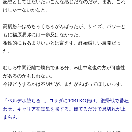
感想としてはだいたいこんな感じだなのだが、まあ、これ
はしゃーないかなと。
高橋悠斗はめちゃくちゃがんばったが、サイズ、パワーと
もに福原辰弥には一歩及ばなかった。
相性的にもあまりいいとは言えず、終始厳しい展開だっ
た。
むしろ中間距離で勝負できる分、vs山中竜也の方が可能性
があるのかもしれない。
今後どうするかは不明だが、またがんばってほしいっす。
「ベルデホ堕ちる…。ロサダに10RTKO負け。復帰戦で番狂
わせ、キャリア初黒星を喫する。観てるだけで息切れが止
まらん」