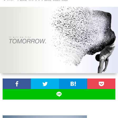
ン
ン
マ
ャ
ホ
ナ
グ
ン
ラ
ー
ッ
観
ガ・
リ
ム
プ
戦
ド
ー
ラ
マ