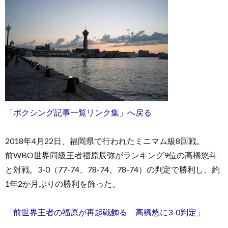
お
問
「ボクシング記事一覧リンク集」へ戻る
い
2018年4月22日、福岡県で行われたミニマム級8回戦。
前WBO世界同級王者福原辰弥がランキング9位の高橋悠斗
合
と対戦。3-0（77-74、78-74、78-74）の判定で勝利し、約
1年2か月ぶりの勝利を飾った。
わ
「前世界王者の福原が再起戦飾る 高橋悠に3-0判定」
せ