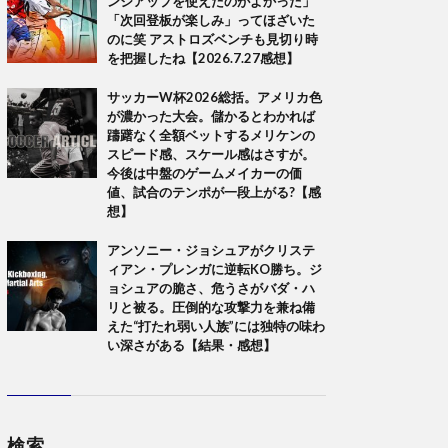
ンジアップを使えたのがよかった」
「次回登板が楽しみ」ってほざいた
のに笑 アストロズベンチも見切り時
を把握したね【2026.7.27感想】
サッカーW杯2026総括。アメリカ色
が濃かった大会。儲かるとわかれば
躊躇なく全額ベットするメリケンの
スピード感、スケール感はさすが。
今後は中盤のゲームメイカーの価
値、試合のテンポが一段上がる?【感
想】
アンソニー・ジョシュアがクリステ
ィアン・プレンガに逆転KO勝ち。ジ
ョシュアの脆さ、危うさがバダ・ハ
リと被る。圧倒的な攻撃力を兼ね備
えた“打たれ弱い人族”には独特の味わ
い深さがある【結果・感想】
検索