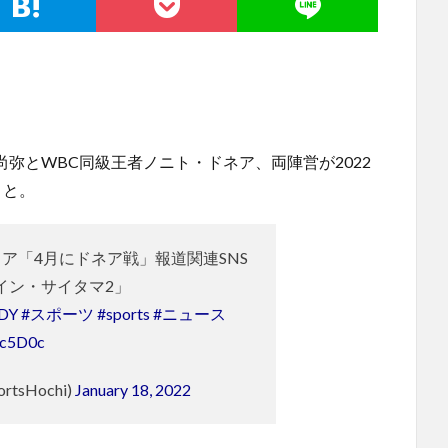
尚弥とWBC同級王者ノニト・ドネア、両陣営が2022
こと。
ア「4月にドネア戦」報道関連SNS
イン・サイタマ2」
9DY
#スポーツ
#sports
#ニュース
gc5D0c
tsHochi)
January 18, 2022