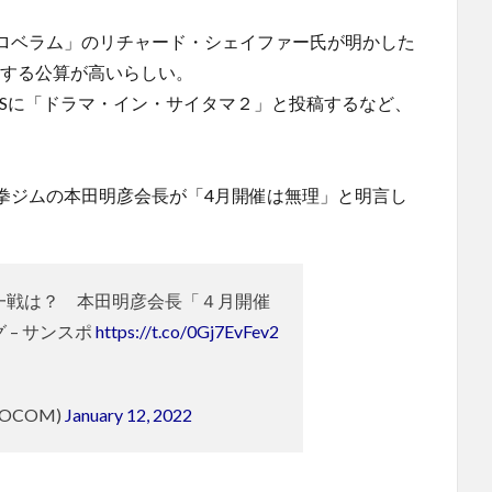
ロベラム」のリチャード・シェイファー氏が明かした
現する公算が高いらしい。
NSに「ドラマ・イン・サイタマ２」と投稿するなど、
拳ジムの本田明彦会長が「4月開催は無理」と明言し
一戦は？ 本田明彦会長「４月開催
 – サンスポ
https://t.co/0Gj7EvFev2
POCOM)
January 12, 2022