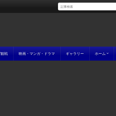
グ観戦
映画・マンガ・ドラマ
ギャラリー
ホーム
初めての方
完成までの
原稿の作り
誰にでも名作
お値段につ
お見積り
私たちのこ
ポリシー
サイトマッ