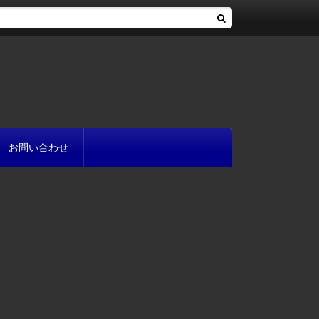
お問い合わせ
へ
流れ
方
が書ける?
いて
と
プ