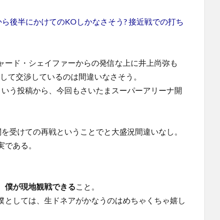
から後半にかけてのKOしかなさそう? 接近戦での打ち
ャード・シェイファーからの発信な上に井上尚弥も
指して交渉しているのは間違いなさそう。
という投稿から、今回もさいたまスーパーアリーナ開
闘を受けての再戦ということでと大盛況間違いなし。
実である。
、
僕が現地観戦できる
こと。
僕としては、生ドネアがかなうのはめちゃくちゃ嬉し