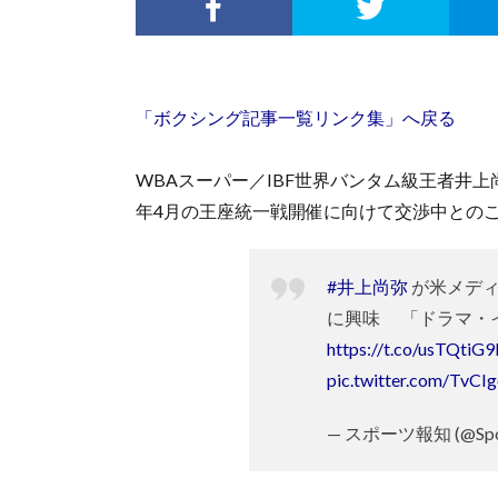
「ボクシング記事一覧リンク集」へ戻る
WBAスーパー／IBF世界バンタム級王者井上
年4月の王座統一戦開催に向けて交渉中との
#井上尚弥
が米メディ
に興味 「ドラマ・
https://t.co/usTQtiG
pic.twitter.com/TvCI
— スポーツ報知 (@Spor