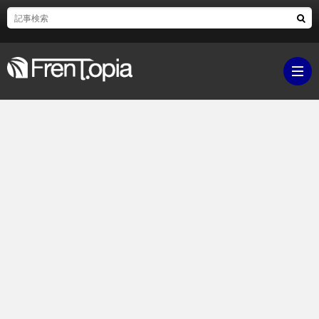
ブ
ロ
既
グ
刊
ボ
ラ
ク
映
イ
シ
画・
ギ