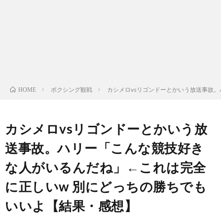
ン
ン
マ
ャ
ホ
ナ
グ
ン
ラ
ー
ッ
観
ガ・
リ
ム
ボクシング観戦
カシメロvsリゴンドーとかいう放送事故
HOME
プ
戦
ド
ー
ラ
カシメロvsリゴンドーとかいう放
送事故。ハリー「こんな競技好き
マ
な人がいるんだね」←これは完全
に正しいw 別にどっちの勝ちでも
いいよ【結果・感想】