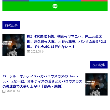
前の記事
RIZIN30勝敗予想。朝倉vsヤマニハ、井上vs金太
郎、扇久保vs大塚、元谷vs瀧澤。バンタム級GP2回
戦。でも会場には行かないっす
2021.08.14
次の記事
バージル・オルティスvsカバロウスカスのThis is
boxingな一戦。オルティスの若さとカバロウスカス
の失速癖で大盛り上がり【結果・感想】
2021.08.16