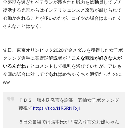
全盛期を過ぎたベテランが残された戦力を総動員してプチ
復活する光景からはインテリジェンスと哀愁が感じられて
心動かされることが多いのだが、コイツの場合はまったく
そんなことはなく。
先日、東京オリンピック2020で金メダルを獲得した女子ボ
クシング選手に某野球解説者が
「こんな競技が好きな人が
いるんだね」
とコメントして批判を浴びていたが、アレも
今回の試合に対してであればめちゃくちゃ適切だったのに
ww
ＴＢＳ、張本氏発言を謝罪 五輪女子ボクシング
蔑視で
https://t.co/i1R5RNFxjI
８日の番組では張本氏が「嫁入り前のお嬢ちゃん