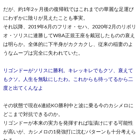
だが、約1年2ヶ月後の復帰戦ではこれまでの華麗な足運び
にわずかに陰りが見えたことも事実。
それ以降、2019年6月のフリオ・セハ、2020年2月のリボリ
オ・ソリスに連勝してWBA正規王座を戴冠したものの衰え
は明らか。全体的に下半身がカクカクし、従来の稲妻のよ
うなムーブは完全に失われていた。
リゴンドーがソリスに勝利。キレッキレでもクソ、衰えて
もクソ。人生を無駄にしたわ。これからも待ってるから二
度と出てくんなよ
その状態で現在6連続KO勝利中と波に乗る今のカシメロに
どこまで対抗できるのか。
リゴンドーが本来の実力を発揮すれば塩漬けにする可能性
が高いが、カシメロの1発強打に沈むパターンも十分考えら