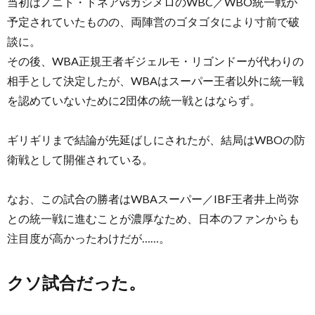
当初はノニト・ドネアvsカシメロのWBC／WBO統一戦が
予定されていたものの、両陣営のゴタゴタにより寸前で破
談に。
その後、WBA正規王者ギジェルモ・リゴンドーが代わりの
相手として決定したが、WBAはスーパー王者以外に統一戦
を認めていないために2団体の統一戦とはならず。
ギリギリまで結論が先延ばしにされたが、結局はWBOの防
衛戦として開催されている。
なお、この試合の勝者はWBAスーパー／IBF王者井上尚弥
との統一戦に進むことが濃厚なため、日本のファンからも
注目度が高かったわけだが……。
クソ試合だった。