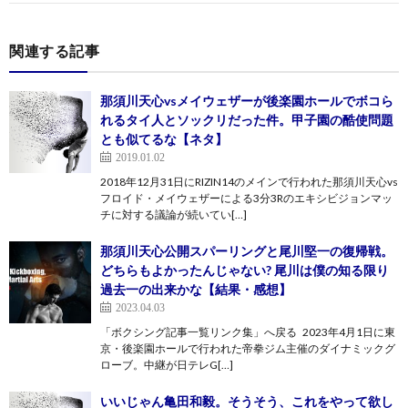
関連する記事
那須川天心vsメイウェザーが後楽園ホールでボコら
れるタイ人とソックリだった件。甲子園の酷使問題
とも似てるな【ネタ】
2019.01.02
2018年12月31日にRIZIN14のメインで行われた那須川天心vs
フロイド・メイウェザーによる3分3Rのエキシビジョンマッ
チに対する議論が続いてい[…]
那須川天心公開スパーリングと尾川堅一の復帰戦。
どちらもよかったんじゃない? 尾川は僕の知る限り
過去一の出来かな【結果・感想】
2023.04.03
「ボクシング記事一覧リンク集」へ戻る 2023年4月1日に東
京・後楽園ホールで行われた帝拳ジム主催のダイナミックグ
ローブ。中継が日テレG[…]
いいじゃん亀田和毅。そうそう、これをやって欲し