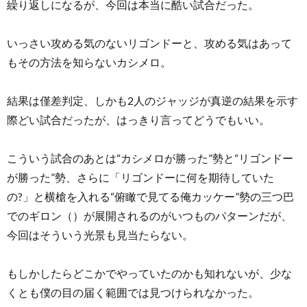
繰り返しになるが、今回は本当に酷い試合だった。
いっさい攻める気のないリゴンドーと、攻める気はあって
もその方法を知らないカシメロ。
結果は僅差判定、しかも2人のジャッジが真逆の結果を示す
際どい試合だったが、はっきり言ってどうでもいい。
こういう試合のあとは“カシメロが勝った”勢と“リゴンドー
が勝った”勢、さらに「リゴンドーに何を期待していた
の?」と横槍を入れる“俯瞰で見てる俺カッケー”勢の三つ巴
でのギロン（）が展開されるのがいつものパターンだが、
今回はそういう光景も見当たらない。
もしかしたらどこかでやっていたのかも知れないが、少な
くとも僕の目の届く範囲では見つけられなかった。