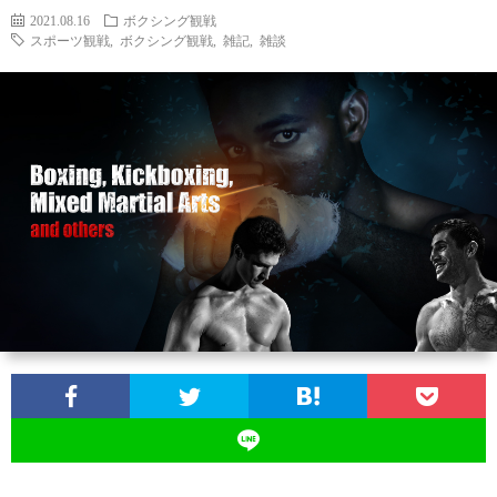
2021.08.16
ボクシング観戦
スポーツ観戦
,
ボクシング観戦
,
雑記
,
雑談
お
問
い
合
わ
せ