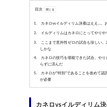
目次
1.
カネロvsイルディリム決着はええ…。
2.
イルディリムはカネロにとってやりや
3.
ここまで意外性ゼロの試合も珍しい。2
しかな
4.
カネロの技巧を堪能できた試合。やり
らずに済んだ
5.
カネロが“特別”であることを改めて認
が必要
カネロvsイルディリム