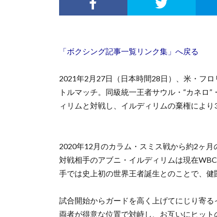
「ボクシング記事一覧リンク集」へ戻る
2021年2月27日（日本時間28日）、米・フ
トルマッチ。同級統一王者サウル・“カネロ”
ィリムと対戦し、イルディリムの棄権により3
2020年12月のカラム・スミス戦から約2ヶ
対戦相手のアブニ・イルディリムは現在WB
手では史上初の世界王者誕生とのことで、健
試合開始からガードを高く上げてにじり寄る
両者が得意な位置で対峙し、お互いにヒット