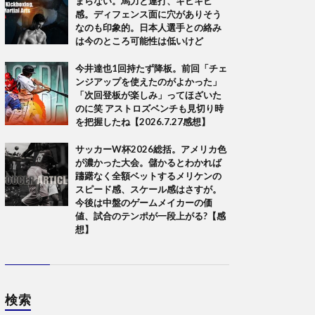
まらない。馬力と連打、キビキビ
感。ディフェンス面に穴がありそう
なのも印象的。日本人選手との絡み
は今のところ可能性は低いけど
今井達也1回持たず降板。前回「チェ
ンジアップを使えたのがよかった」
「次回登板が楽しみ」ってほざいた
のに笑 アストロズベンチも見切り時
を把握したね【2026.7.27感想】
サッカーW杯2026総括。アメリカ色
が濃かった大会。儲かるとわかれば
躊躇なく全額ベットするメリケンの
スピード感、スケール感はさすが。
今後は中盤のゲームメイカーの価
値、試合のテンポが一段上がる?【感
想】
検索