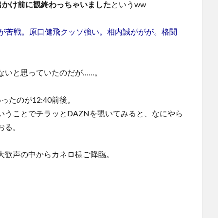
出かけ前に観終わっちゃいました
というww
須川天心が苦戦。原口健飛クッソ強い。相内誠ががが。格闘
ないと思っていたのだが……。
ったのが12:40前後。
いうことでチラッとDAZNを覗いてみると、なにやら
おる。
大歓声の中からカネロ様ご降臨。