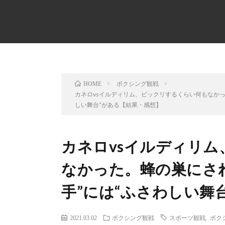
ボクシング観戦
HOME
カネロvsイルディリム、ビックリするくらい何もなかっ
しい舞台”がある【結果・感想】
カネロvsイルディリ
なかった。蜂の巣にされ
手”には“ふさわしい舞
2021.03.02
ボクシング観戦
スポーツ観戦
,
ボク