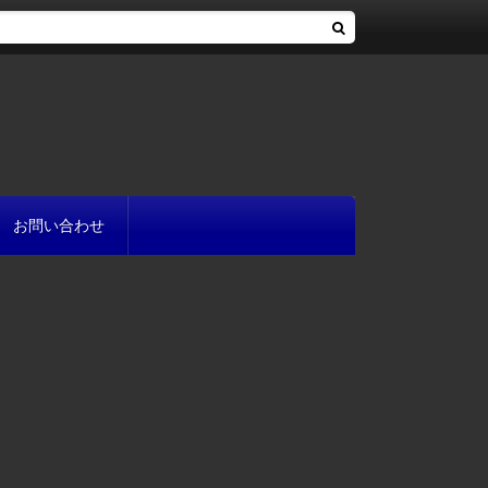
お問い合わせ
へ
流れ
方
が書ける?
いて
と
プ