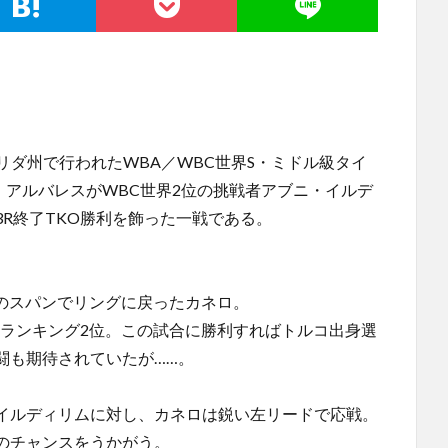
ロリダ州で行われたWBA／WBC世界S・ミドル級タイ
・アルバレスがWBC世界2位の挑戦者アブニ・イルデ
R終了TKO勝利を飾った一戦である。
月のスパンでリングに戻ったカネロ。
Cランキング2位。この試合に勝利すればトルコ出身選
闘も期待されていたが……。
イルディリムに対し、カネロは鋭い左リードで応戦。
のチャンスをうかがう。