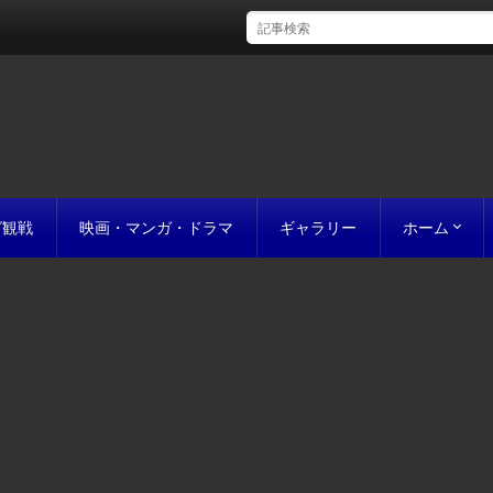
グ観戦
映画・マンガ・ドラマ
ギャラリー
ホーム
初めての方
完成までの
原稿の作り
誰にでも名作
お値段につ
お見積り
私たちのこ
ポリシー
サイトマッ