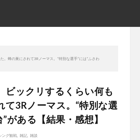
た。蜂の巣にされて3Rノーマス。“特別な選手”には“ふさわ
ム、ビックリするくらい何も
て3Rノーマス。“特別な選
台”がある【結果・感想】
シング観戦
,
雑記
,
雑談