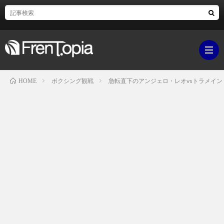
ボクシング観戦
急転直下のアンジェロ・レオvsトラメイン
HOME
ブ
ロ
既
グ
刊
ボ
ラ
ク
映
イ
シ
画・
ギ