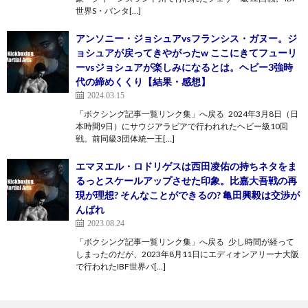
世界S・バンタ[…]
アンソニー・ジョシュアvsフランシス・ガヌー。ジ
ョシュアが戻ってきやがったw ここにきてフューリ
ーvsジョシュアが楽しみになるとは。ヘビー3強時
代の締めくくり【結果・感想】
2024.03.15
「ボクシング記事一覧リンク集」へ戻る 2024年3月8日（日
本時間9日）にサウジアラビアで行われれたヘビー級10回
戦。前同級3団体統一王[…]
エマヌエル・ロドリゲスは西田凌佑の持ちネタをま
るっとスケールアップさせた印象。比嘉大吾戦の再
現が理想? そんなことができるの? 亀田興毅は交渉が
んばれ
2023.08.24
「ボクシング記事一覧リンク集」へ戻る 少し時間が経って
しまったのだが、2023年8月11日にエディオンアリーナ大阪
で行われたIBF世界バ[…]