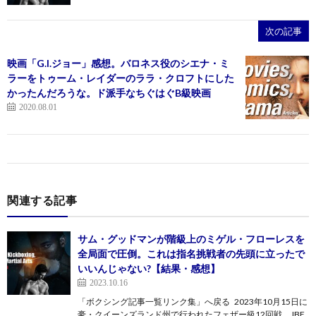
次の記事
映画「G.I.ジョー」感想。バロネス役のシエナ・ミ
ラーをトゥーム・レイダーのララ・クロフトにした
かったんだろうな。ド派手なちぐはぐB級映画
2020.08.01
関連する記事
サム・グッドマンが階級上のミゲル・フローレスを
全局面で圧倒。これは指名挑戦者の先頭に立ったで
いいんじゃない?【結果・感想】
2023.10.16
「ボクシング記事一覧リンク集」へ戻る 2023年10月15日に
豪・クイーンズランド州で行われたフェザー級12回戦。 IBF