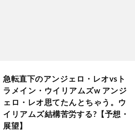
ン
ン
マ
ャ
ホ
ナ
グ
ン
ラ
ー
ッ
観
ガ・
リ
ム
プ
戦
ド
ー
ラ
急転直下のアンジェロ・レオvsト
ラメイン・ウイリアムズw アンジ
マ
ェロ・レオ思てたんとちゃう。ウ
イリアムズ結構苦労する?【予想・
展望】