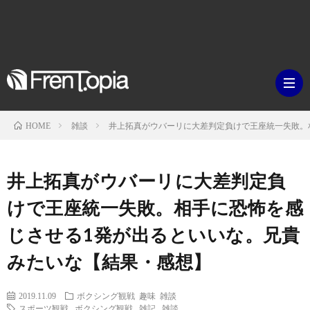
雑談
井上拓真がウバーリに大差判定負けで王座統一失敗。
HOME
ブ
井上拓真がウバーリに大差判定負
ロ
既
けで王座統一失敗。相手に恐怖を感
じさせる1発が出るといいな。兄貴
グ
刊
ボ
みたいな【結果・感想】
ラ
ク
映
2019.11.09
ボクシング観戦
趣味
雑談
イ
シ
スポーツ観戦
,
ボクシング観戦
,
雑記
,
雑談
画・
ギ