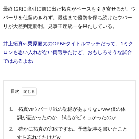
最終12Rに強引に前に出た拓真がペースを引き寄せるが、ウ
バーリを仕留めきれず。最後まで優勢を保ち続けたウバー
リが大差判定勝利。見事王座統一を果たしている。
井上拓真vs栗原慶太のOPBFタイトルマッチだって。1ミク
ロンも思い入れがない両選手だけど、おもしろそうな試合
ではあるよね
目次
1.
拓真vsウバーリ戦の記憶があまりないww 僕の体
調が悪かったのか、試合がビミョかったのか
2.
確かに拓真の完敗ですね。予想記事を書いたこと
すら忘れてたけどw