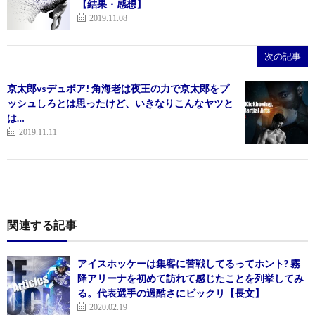
【結果・感想】
2019.11.08
次の記事
京太郎vsデュボア! 角海老は夜王の力で京太郎をプ
ッシュしろとは思ったけど、いきなりこんなヤツと
は…
2019.11.11
関連する記事
アイスホッケーは集客に苦戦してるってホント? 霧
降アリーナを初めて訪れて感じたことを列挙してみ
る。代表選手の過酷さにビックリ【長文】
2020.02.19