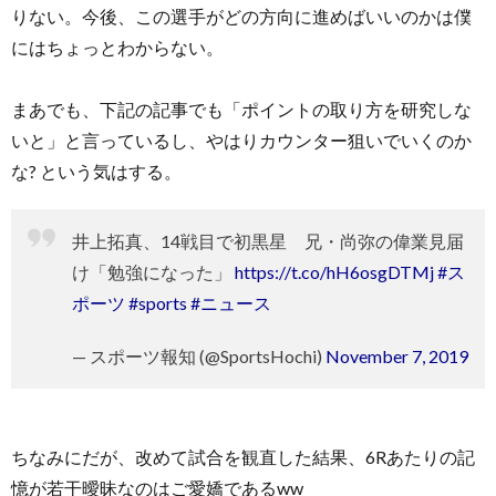
りない。今後、この選手がどの方向に進めばいいのかは僕
にはちょっとわからない。
まあでも、下記の記事でも「ポイントの取り方を研究しな
いと」と言っているし、やはりカウンター狙いでいくのか
な? という気はする。
井上拓真、14戦目で初黒星 兄・尚弥の偉業見届
け「勉強になった」
https://t.co/hH6osgDTMj
#ス
ポーツ
#sports
#ニュース
— スポーツ報知 (@SportsHochi)
November 7, 2019
ちなみにだが、改めて試合を観直した結果、6Rあたりの記
憶が若干曖昧なのはご愛嬌であるww