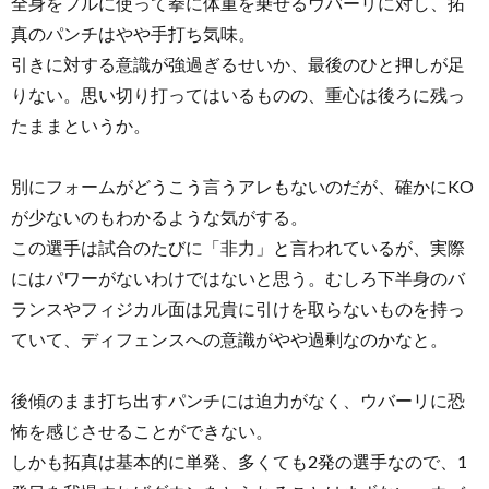
全身をフルに使って拳に体重を乗せるウバーリに対し、拓
真のパンチはやや手打ち気味。
引きに対する意識が強過ぎるせいか、最後のひと押しが足
りない。思い切り打ってはいるものの、重心は後ろに残っ
たままというか。
別にフォームがどうこう言うアレもないのだが、確かにKO
が少ないのもわかるような気がする。
この選手は試合のたびに「非力」と言われているが、実際
にはパワーがないわけではないと思う。むしろ下半身のバ
ランスやフィジカル面は兄貴に引けを取らないものを持っ
ていて、ディフェンスへの意識がやや過剰なのかなと。
後傾のまま打ち出すパンチには迫力がなく、ウバーリに恐
怖を感じさせることができない。
しかも拓真は基本的に単発、多くても2発の選手なので、1