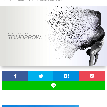
ン
ン
マ
ャ
ホ
ナ
グ
ン
ラ
ー
ッ
観
ガ・
リ
ム
プ
戦
ド
ー
ラ
マ