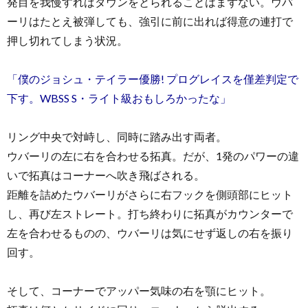
発目を我慢すればダウンをとられることはまずない。ウバ
ーリはたとえ被弾しても、強引に前に出れば得意の連打で
押し切れてしまう状況。
「僕のジョシュ・テイラー優勝! プログレイスを僅差判定で
下す。WBSS S・ライト級おもしろかったな」
リング中央で対峙し、同時に踏み出す両者。
ウバーリの左に右を合わせる拓真。だが、1発のパワーの違
いで拓真はコーナーへ吹き飛ばされる。
距離を詰めたウバーリがさらに右フックを側頭部にヒット
し、再び左ストレート。打ち終わりに拓真がカウンターで
左を合わせるものの、ウバーリは気にせず返しの右を振り
回す。
そして、コーナーでアッパー気味の右を顎にヒット。