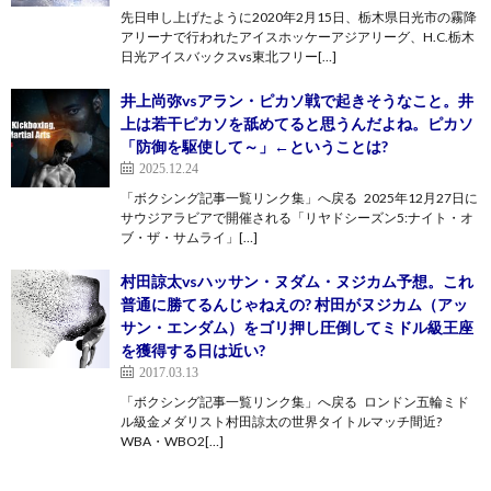
先日申し上げたように2020年2月15日、栃木県日光市の霧降
アリーナで行われたアイスホッケーアジアリーグ、H.C.栃木
日光アイスバックスvs東北フリー[…]
井上尚弥vsアラン・ピカソ戦で起きそうなこと。井
上は若干ピカソを舐めてると思うんだよね。ピカソ
「防御を駆使して～」←ということは?
2025.12.24
「ボクシング記事一覧リンク集」へ戻る 2025年12月27日に
サウジアラビアで開催される「リヤドシーズン5:ナイト・オ
ブ・ザ・サムライ」[…]
村田諒太vsハッサン・ヌダム・ヌジカム予想。これ
普通に勝てるんじゃねえの? 村田がヌジカム（アッ
サン・エンダム）をゴリ押し圧倒してミドル級王座
を獲得する日は近い?
2017.03.13
「ボクシング記事一覧リンク集」へ戻る ロンドン五輪ミド
ル級金メダリスト村田諒太の世界タイトルマッチ間近?
WBA・WBO2[…]