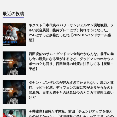
最近の投稿
ネクスト日本代表vsパリ・サンジェルマン現地観戦。ヌ
ルい試合展開、接待プレーにブチ切れそうになった。
PSGはずっと余裕だったね【2026.8.5ハンドボール感
想】
西田凌佑vsサム・グッドマン全然わからんな。前手の差
し合い勝負になる気がするけど。グッドマンのvsサウス
ポーの立ち回り、西田陣営の対策に注目してる【展望・
予想】
ダヤン・ゴンザレスが好みすぎてたまらない。馬力と連
打、キビキビ感。ディフェンス面に穴がありそうなのも
印象的。日本人選手との絡みは今のところ可能性は低い
けど
今井達也1回持たず降板。前回「チェンジアップを使え
たのがよかった」「次回登板が楽しみ」ってほざいたの