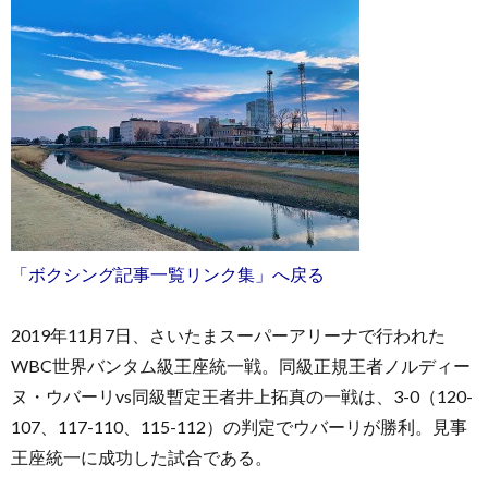
お
問
「ボクシング記事一覧リンク集」へ戻る
い
2019年11月7日、さいたまスーパーアリーナで行われた
合
WBC世界バンタム級王座統一戦。同級正規王者ノルディー
ヌ・ウバーリvs同級暫定王者井上拓真の一戦は、3-0（120-
わ
107、117-110、115-112）の判定でウバーリが勝利。見事
王座統一に成功した試合である。
せ