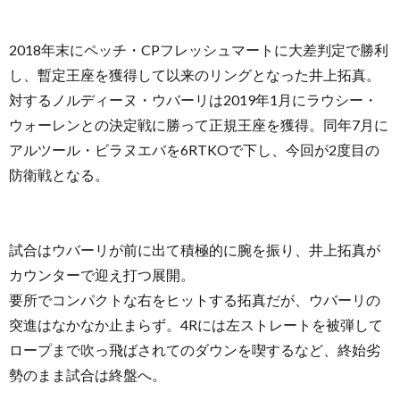
2018年末にペッチ・CPフレッシュマートに大差判定で勝利
し、暫定王座を獲得して以来のリングとなった井上拓真。
対するノルディーヌ・ウバーリは2019年1月にラウシー・
ウォーレンとの決定戦に勝って正規王座を獲得。同年7月に
アルツール・ビラヌエバを6RTKOで下し、今回が2度目の
防衛戦となる。
試合はウバーリが前に出て積極的に腕を振り、井上拓真が
カウンターで迎え打つ展開。
要所でコンパクトな右をヒットする拓真だが、ウバーリの
突進はなかなか止まらず。4Rには左ストレートを被弾して
ロープまで吹っ飛ばされてのダウンを喫するなど、終始劣
勢のまま試合は終盤へ。