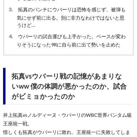
3.
拓真のパンチにウバーリは恐怖を感じず、被弾も
気にせず前に出る。別に非力なわけではないと思
うけど…
4.
ウバーリの試合運びも上手かった。ペースが変わ
りそうになった9Rに自ら前に出て勢いを止めた
拓真vsウバーリ戦の記憶があまりな
いww 僕の体調が悪かったのか、試合
がビミョかったのか
井上拓真vsノルディーヌ・ウバーリのWBC世界バンタム級
王座統一戦。
惜しくも拓真がウバーリに敗れ、王座統一に失敗してしま