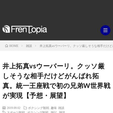
雑談
井上拓真vsウーバーリ。クッソ厳しそうな相手だけ
HOME
ブ
井上拓真vsウーバーリ。クッソ厳
ロ
既
しそうな相手だけどがんばれ拓
真。統一王座戦で初の兄弟W世界戦
グ
刊
ボ
が実現【予想・展望】
ラ
ク
映
2019.09.02
ボクシング観戦
趣味
雑談
イ
シ
スポーツ観戦
,
ボクシング観戦
,
雑記
,
雑談
画・
ギ