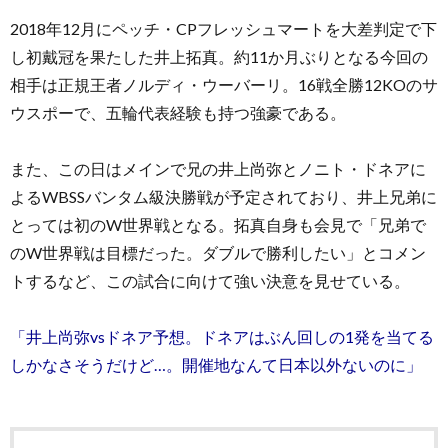
2018年12月にペッチ・CPフレッシュマートを大差判定で下
し初戴冠を果たした井上拓真。約11か月ぶりとなる今回の
相手は正規王者ノルディ・ウーバーリ。16戦全勝12KOのサ
ウスポーで、五輪代表経験も持つ強豪である。
また、この日はメインで兄の井上尚弥とノニト・ドネアに
よるWBSSバンタム級決勝戦が予定されており、井上兄弟に
とっては初のW世界戦となる。拓真自身も会見で「兄弟で
のW世界戦は目標だった。ダブルで勝利したい」とコメン
トするなど、この試合に向けて強い決意を見せている。
「井上尚弥vsドネア予想。ドネアはぶん回しの1発を当てる
しかなさそうだけど…。開催地なんて日本以外ないのに」