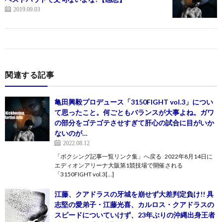
2019.09.03
関連する記事
亀田興毅プロデュース「3150FIGHT vol.3」につい
て思ったこと。何ごともバランスが大事よね。ガワ
の部分をゴテゴテさせすぎて肝心の試合に目がいか
ないのが…
2022.08.12
「ボクシング記事一覧リンク集」へ戻る 2022年8月14日に
エディオンアリーナ大阪第1競技場で開催される
「3150FIGHT vol.3[…]
江藤、クアドラスの牙城を崩せず大差判定負け!! 具
志堅の愛弟子・江藤光喜、カルロス・クアドラスの
スピードについていけず、23年ぶりの沖縄出身王者