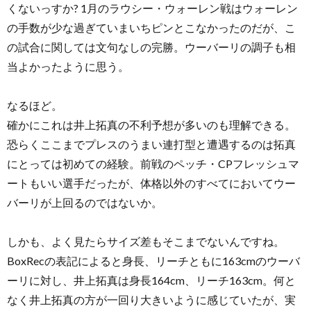
くないっすか? 1月のラウシー・ウォーレン戦はウォーレン
の手数が少な過ぎていまいちピンとこなかったのだが、こ
の試合に関しては文句なしの完勝。ウーバーリの調子も相
当よかったように思う。
なるほど。
確かにこれは井上拓真の不利予想が多いのも理解できる。
恐らくここまでプレスのうまい連打型と遭遇するのは拓真
にとっては初めての経験。前戦のペッチ・CPフレッシュマ
ートもいい選手だったが、体格以外のすべてにおいてウー
バーリが上回るのではないか。
しかも、よく見たらサイズ差もそこまでないんですね。
BoxRecの表記によると身長、リーチともに163cmのウーバ
ーリに対し、井上拓真は身長164cm、リーチ163cm。何と
なく井上拓真の方が一回り大きいように感じていたが、実