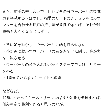
また、前手の差し合いで上回ればその分ウーバーリの突進
力も半減する（はず）。相手のリードにナチュラルにカウ
ンターを合わせる拓真の持ち味が発揮できれば、それだけ
勝機も大きくなる（はず）。
・常に足を動かし、ウーバーリに的を絞らせない
・小刻みに動かすウーバーリの右を左でけん制し、突進力
を半減させる
・ウーバーリの踏み込みをバックステップでよけ、リター
ンの右
・1発当てたらすぐにサイドへ退避
などなど。
12Rにわたってキース・サーマンばりの足腰を発揮すれば、
僅差判定で勝利できると思うのだが。