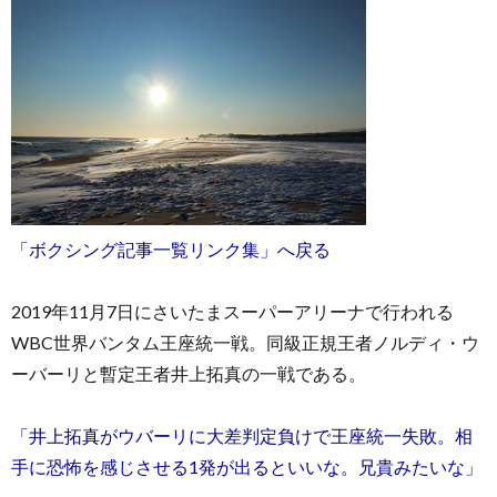
お
問
「ボクシング記事一覧リンク集」へ戻る
い
2019年11月7日にさいたまスーパーアリーナで行われる
WBC世界バンタム王座統一戦。同級正規王者ノルディ・ウ
合
ーバーリと暫定王者井上拓真の一戦である。
わ
「井上拓真がウバーリに大差判定負けで王座統一失敗。相
せ
手に恐怖を感じさせる1発が出るといいな。兄貴みたいな」