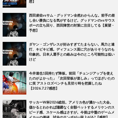
想】
西田凌佑vsサム・グッドマン全然わからんな。前手の差
し合い勝負になる気がするけど。グッドマンのvsサウス
ポーの立ち回り、西田陣営の対策に注目してる【展望・
予想】
ダヤン・ゴンザレスが好みすぎてたまらない。馬力と連
打、キビキビ感。ディフェンス面に穴がありそうなのも
印象的。日本人選手との絡みは今のところ可能性は低い
けど
今井達也1回持たず降板。前回「チェンジアップを使え
たのがよかった」「次回登板が楽しみ」ってほざいたの
に笑 アストロズベンチも見切り時を把握したね
【2026.7.27感想】
サッカーW杯2026総括。アメリカ色が濃かった大会。
儲かるとわかれば躊躇なく全額ベットするメリケンのス
ピード感、スケール感はさすが。今後は中盤のゲームメ
イカーの価値、試合のテンポが一段上がる?【感想】