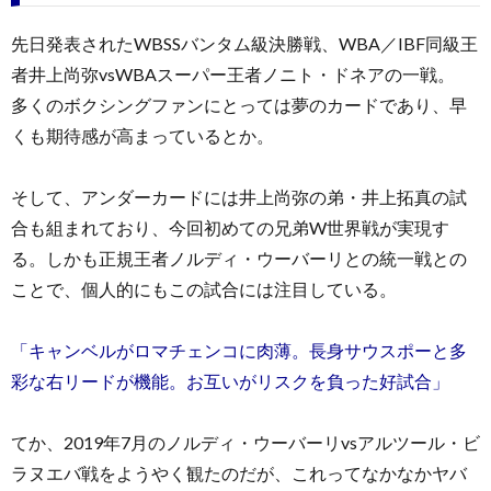
先日発表されたWBSSバンタム級決勝戦、WBA／IBF同級王
者井上尚弥vsWBAスーパー王者ノニト・ドネアの一戦。
多くのボクシングファンにとっては夢のカードであり、早
くも期待感が高まっているとか。
そして、アンダーカードには井上尚弥の弟・井上拓真の試
合も組まれており、今回初めての兄弟W世界戦が実現す
る。しかも正規王者ノルディ・ウーバーリとの統一戦との
ことで、個人的にもこの試合には注目している。
「キャンベルがロマチェンコに肉薄。長身サウスポーと多
彩な右リードが機能。お互いがリスクを負った好試合」
てか、2019年7月のノルディ・ウーバーリvsアルツール・ビ
ラヌエバ戦をようやく観たのだが、これってなかなかヤバ