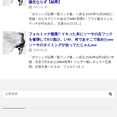
誕生ならず【結果】
2015.11.30
「ボクシング記事一覧リンク集」へ戻る 2015年11月28日に
宮城・ゼビオアリーナ仙台でWBC世界S・フライ級タイトル
マッチが行われた。 王者カルロス[…]
フォルトゥナ陥落!! イキった末にソーサの左フック
を被弾してKO負け。いや、何であそこで攻めたww
ソーサのタイミングが合ってたじゃんww
2016.06.26
「ボクシング記事一覧リンク集」へ戻る 2016年6月24日に中
国・北京で行われたWBA世界S･フェザー級レギュラー王座
戦。正規王者ハビエル・フォルトゥ[…]