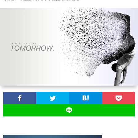
ン
ン
マ
ャ
ホ
ナ
グ
ン
ラ
ー
ッ
観
ガ・
リ
ム
プ
戦
ド
ー
ラ
マ