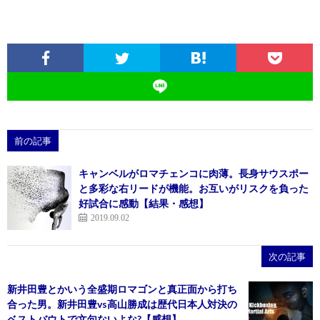
前の記事
キャンベルがロマチェンコに肉薄。長身サウスポー
と多彩な右リードが機能。お互いがリスクを負った
好試合に感動【結果・感想】
2019.09.02
次の記事
新井田豊とかいう全盛期ロマゴンと真正面から打ち
合った男。新井田豊vs高山勝成は歴代日本人対決の
ベストバウトで文句ないよな?【感想】