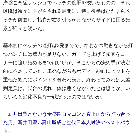
序盤こそ猛ラッシュでペッチの度肝を抜いたものの、それ
以降は徐々に下がらされる展開に。特に後半はひたすらペ
ッチが前進し、拓真が右を引っかけながらサイドに回る光
景が延々と続いた。
基本的にペッチの連打は2発までで、なおかつ動きながら打
つパンチには威力が足りない。ガードを上げて拓真をコー
ナーに追い詰めるまではいいが、そこからの決め手が決定
的に不足していた。単発ながらもボディ、顔面にヒットを
重ねた拓真にポイントを奪われ続け、終わってみれば大差
判定負け。試合の流れ自体は悪くなかったとは思うが、い
ろいろと消化不良な一戦だったのではないか。
「新井田豊とかいう全盛期ロマゴンと真正面から打ち合っ
た男。新井田豊vs高山勝成は歴代日本人対決のベストバウ
ト」