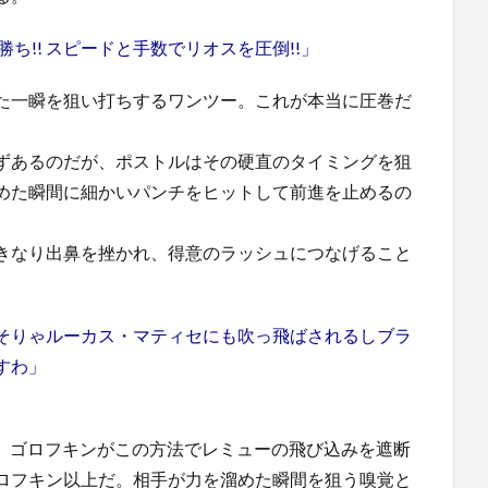
ち!! スピードと手数でリオスを圧倒!!」
た一瞬を狙い打ちするワンツー。これが本当に圧巻だ
ずあるのだが、ポストルはその硬直のタイミングを狙
めた瞬間に細かいパンチをヒットして前進を止めるの
きなり出鼻を挫かれ、得意のラッシュにつなげること
そりゃルーカス・マティセにも吹っ飛ばされるしブラ
すわ」
で、ゴロフキンがこの方法でレミューの飛び込みを遮断
ロフキン以上だ。相手が力を溜めた瞬間を狙う嗅覚と