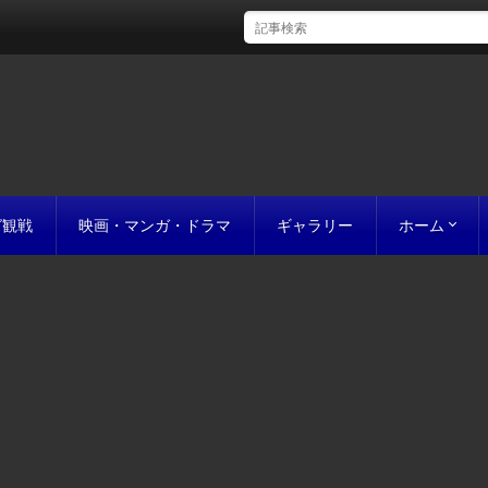
グ観戦
映画・マンガ・ドラマ
ギャラリー
ホーム
初めての方
完成までの
原稿の作り
誰にでも名作
お値段につ
お見積り
私たちのこ
ポリシー
サイトマッ