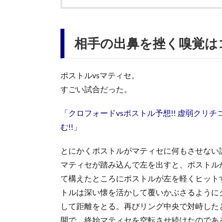
相手の出鼻を挫く嗅覚は
ポストルvsマティセ。
すごい試合だった。
「クロフォードvsポストル予想!! 虚弱ク
む!!」
とにかくポストルがマティセに何もさせない
マティセが踏み込んで左を出すと、ポストル
て構えたところにポストルが左を軽くヒット
トルは深い懐を活かして覆いかぶさるように
して距離をとる。再びリング中央で対峙した
開で、終始マティセを空転させ続けたのであ