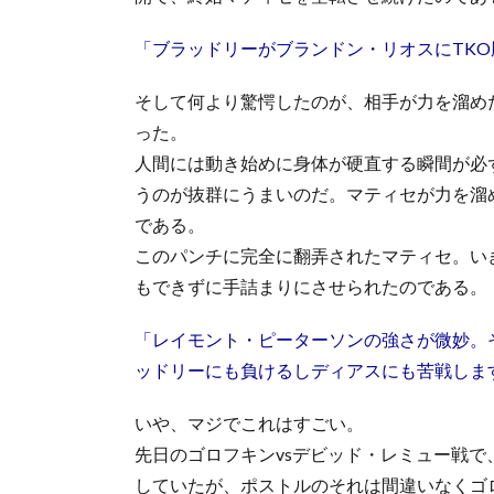
「ブラッドリーがブランドン・リオスにTKO勝
そして何より驚愕したのが、相手が力を溜め
った。
人間には動き始めに身体が硬直する瞬間が必
うのが抜群にうまいのだ。マティセが力を溜
である。
このパンチに完全に翻弄されたマティセ。い
もできずに手詰まりにさせられたのである。
「レイモント・ピーターソンの強さが微妙。
ッドリーにも負けるしディアスにも苦戦しま
いや、マジでこれはすごい。
先日のゴロフキンvsデビッド・レミュー戦
していたが、ポストルのそれは間違いなくゴ