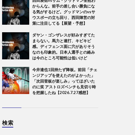
西田凌佑vsサム・グッドマン全然わ
からんな。前手の差し合い勝負にな
る気がするけど。グッドマンのvsサ
ウスポーの立ち回り、西田陣営の対
策に注目してる【展望・予想】
ダヤン・ゴンザレスが好みすぎてた
まらない。馬力と連打、キビキビ
感。ディフェンス面に穴がありそう
なのも印象的。日本人選手との絡み
は今のところ可能性は低いけど
今井達也1回持たず降板。前回「チェ
ンジアップを使えたのがよかった」
「次回登板が楽しみ」ってほざいた
のに笑 アストロズベンチも見切り時
を把握したね【2026.7.27感想】
検索