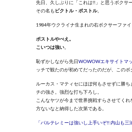
先日、久しぶりに「これは!!」と思うボクサ
その名も
ビクトル・ポストル
。
1984年ウクライナ生まれの右ボクサーファ
ポストルやべえ。
こいつは強い
。
恥ずかしながら先日
WOWOWエキサイトマ
ッチで観たのが初めてだったのだが、このボ
ルーカス・マティセにほぼ何もさせずに勝ち
チの強さ。強烈な打ち下ろし。
こんなヤツが今まで世界挑戦すらさせてくれ
方ないなと納得した次第である。
「バルテレミーは強いし上手いぞ!! 内山も