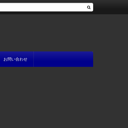
お問い合わせ
へ
流れ
方
が書ける?
いて
と
プ