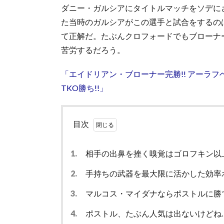
ダニー・ガルシアにタイトルマッチをソデに
た当時のガルシアがこの選手と試合をするの
て正解だ。たぶんクロフォードでもブローナ
苦労するだろう。
「エイドリアン・ブローナー完勝!! アーラ
TKO勝ち!!」
目次
1.
相手の出鼻を挫く嗅覚はゴロフキン以
2.
手持ちの武器を最大限に活かした効率
3.
マルコス・マイダナならポストルに勝
4.
ポストル、たぶん人気は出ないけどね